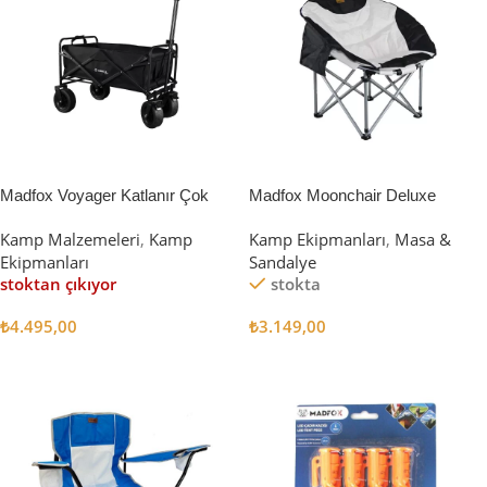
Madfox Voyager Katlanır Çok
Madfox Moonchair Deluxe
Amaçlı Yük Taşıma Arabası
Katlanır Kamp Sandalyesi
Kamp Malzemeleri
,
Kamp
Kamp Ekipmanları
,
Masa &
[Vagon] BLACK
Siyah/Gri
Ekipmanları
Sandalye
stoktan çıkıyor
stokta
₺
4.495,00
₺
3.149,00
Devamını Oku
Sepete Ekle