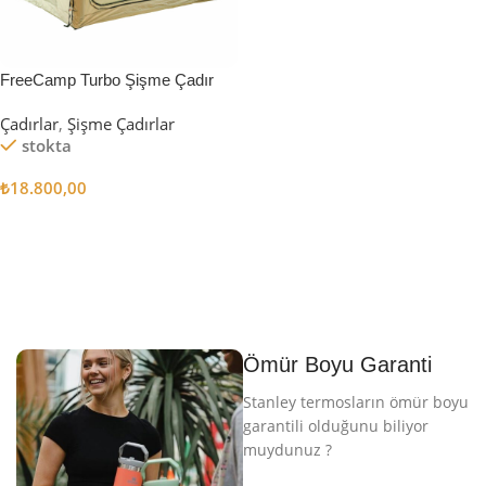
FreeCamp Turbo Şişme Çadır
6.3m2
Çadırlar
,
Şişme Çadırlar
stokta
₺
18.800,00
Sepete Ekle
Ömür Boyu Garanti
Stanley termosların ömür boyu
garantili olduğunu biliyor
muydunuz ?