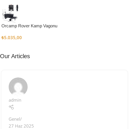
Kampçı
Şefler İçin
Keşfet
Orcamp Rover Kamp Vagonu
₺
5.035,00
Our Articles
admin
Genel
27 Haz 2025