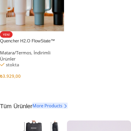
YENI
Quencher H2.O FlowState™
Tumbler Pipetli Termos | 1.18L
Matara/Termos
,
İndirimli
Ürünler
stokta
₺
3.929,00
Seçenekler
More Products
Tüm Ürünler