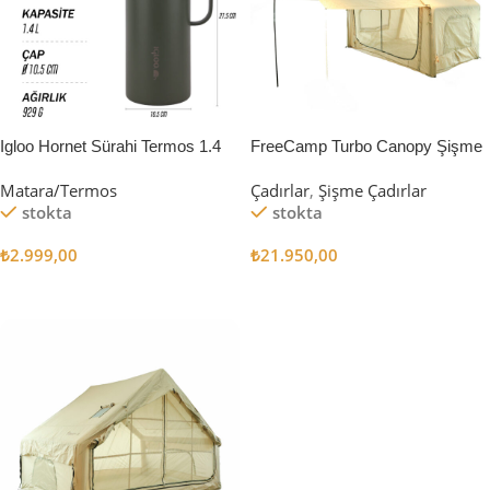
Igloo Hornet Sürahi Termos 1.4
FreeCamp Turbo Canopy Şişme
Litre
Çadır 8m2
Matara/Termos
Çadırlar
,
Şişme Çadırlar
stokta
stokta
₺
2.999,00
₺
21.950,00
Sepete Ekle
Sepete Ekle