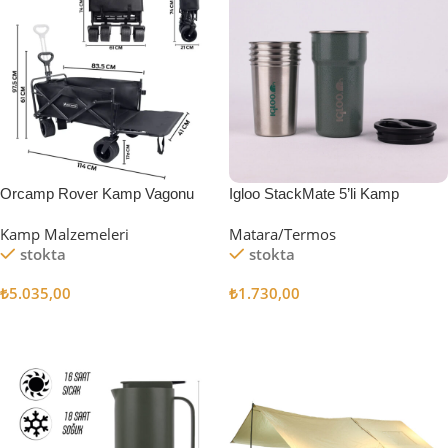
Orcamp Rover Kamp Vagonu
Igloo StackMate 5’li Kamp
Bardağı Seti
Kamp Malzemeleri
Matara/Termos
stokta
stokta
₺
5.035,00
₺
1.730,00
Sepete Ekle
Sepete Ekle