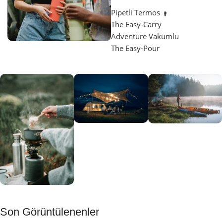
Pipetli Termos
The Easy-Carry
Adventure Vakumlu
The Easy-Pour
Aydınlatma
SUP &
KANO
Gecene Renk
Sınır
Kat
tanımayanlar
Keşfet
için
Kamp
Keşfet
Son Görüntülenenler
Muftağı