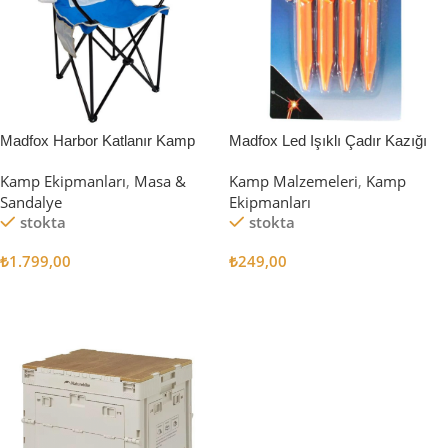
Madfox Harbor Katlanır Kamp
Madfox Led Işıklı Çadır Kazığı
Sandalyesi MAVİ
15cm 4Pcs
Kamp Ekipmanları
,
Masa &
Kamp Malzemeleri
,
Kamp
Sandalye
Ekipmanları
stokta
stokta
₺
1.799,00
₺
249,00
Sepete Ekle
Sepete Ekle