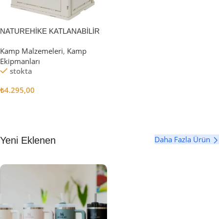
NATUREHİKE KATLANABİLİR
SAKLAMA KUTUSU 52 LİTRE
Kamp Malzemeleri
,
Kamp
Ekipmanları
stokta
₺
4.295,00
Sepete Ekle
Daha Fazla Ürün
Yeni Eklenen