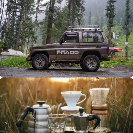
Büyük Yaz İndirimi
0
00
00
00
Günler
Hr
Min
SSK
Alışverişe Başla
ARAÇ AKSESUARLARI
SATIŞ VE MONTAJ
Keşfet