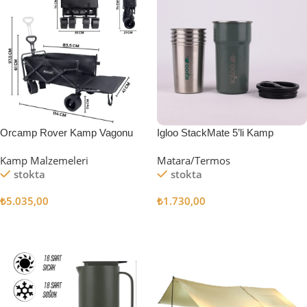
Orcamp Rover Kamp Vagonu
Igloo StackMate 5’li Kamp
Bardağı Seti
Kamp Malzemeleri
Matara/Termos
stokta
stokta
₺
5.035,00
₺
1.730,00
Sepete Ekle
Sepete Ekle