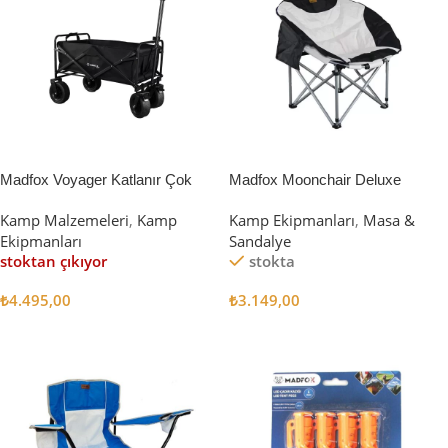
Madfox Voyager Katlanır Çok
Madfox Moonchair Deluxe
Amaçlı Yük Taşıma Arabası
Katlanır Kamp Sandalyesi
Kamp Malzemeleri
,
Kamp
Kamp Ekipmanları
,
Masa &
[Vagon] BLACK
Siyah/Gri
Ekipmanları
Sandalye
stoktan çıkıyor
stokta
₺
4.495,00
₺
3.149,00
Devamını Oku
Sepete Ekle