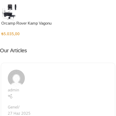
Kampçı
Şefler İçin
Keşfet
Orcamp Rover Kamp Vagonu
₺
5.035,00
Our Articles
admin
Genel
27 Haz 2025