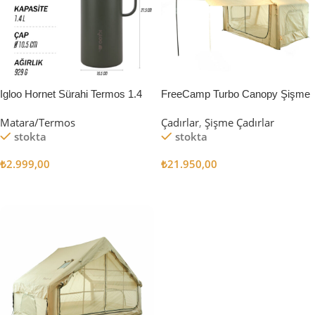
Igloo Hornet Sürahi Termos 1.4
FreeCamp Turbo Canopy Şişme
Litre
Çadır 8m2
Matara/Termos
Çadırlar
,
Şişme Çadırlar
stokta
stokta
₺
2.999,00
₺
21.950,00
Sepete Ekle
Sepete Ekle