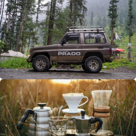
Büyük Yaz İndirimi
0
00
00
00
Günler
Hr
Min
SSK
Alışverişe Başla
ARAÇ AKSESUARLARI
SATIŞ VE MONTAJ
Keşfet