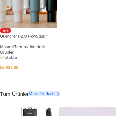
YENI
Quencher H2.O FlowState™
Tumbler Pipetli Termos | 1.18L
Matara/Termos
,
İndirimli
Ürünler
stokta
₺
3.929,00
Seçenekler
More Products
Tüm Ürünler