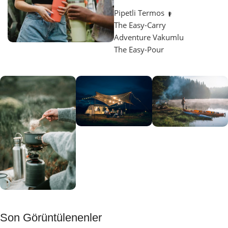
Pipetli Termos
The Easy-Carry
Adventure Vakumlu
The Easy-Pour
Aydınlatma
SUP &
KANO
Gecene Renk
Sınır
Kat
tanımayanlar
Keşfet
için
Kamp
Keşfet
Son Görüntülenenler
Muftağı