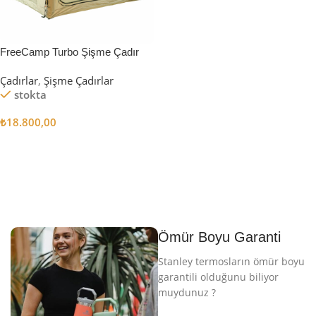
FreeCamp Turbo Şişme Çadır
6.3m2
Çadırlar
,
Şişme Çadırlar
stokta
₺
18.800,00
Sepete Ekle
Ömür Boyu Garanti
Stanley termosların ömür boyu
garantili olduğunu biliyor
muydunuz ?