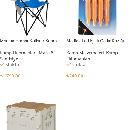
Madfox Harbor Katlanır Kamp
Madfox Led Işıklı Çadır Kazığı
Sandalyesi MAVİ
15cm 4Pcs
Kamp Ekipmanları
,
Masa &
Kamp Malzemeleri
,
Kamp
Sandalye
Ekipmanları
stokta
stokta
₺
1.799,00
₺
249,00
Sepete Ekle
Sepete Ekle