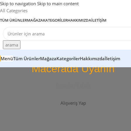
Skip to navigation
Skip to main content
All Categories
TÜM ÜRÜNLER
MAĞAZA
KATEGORILER
HAKKIMIZDA
İLETIŞIM
arama
Menü
Tüm Ürünler
Mağaza
Kategoriler
Hakkımızda
İletişim
Macerada Uyanın
Fırsatları Yakala
Alışveriş Yap