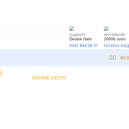
Destek Hattı
2000₺ üzeri
0542 844 04 31
Ücretsiz Kar
₺
0,
i
KAHVE KEYFİ
Kahvemizi Denediniz mi ?
Keşfet