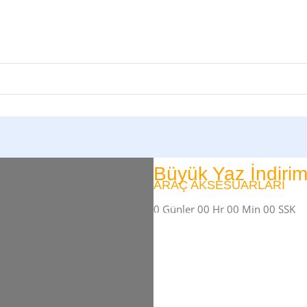
Büyük Yaz İndirim
ARAÇ AKSESUARLARI
0
Günler
00
Hr
00
Min
00
SSK
SATIŞ VE MONTAJ
Alışverişe Başla
Keşfet