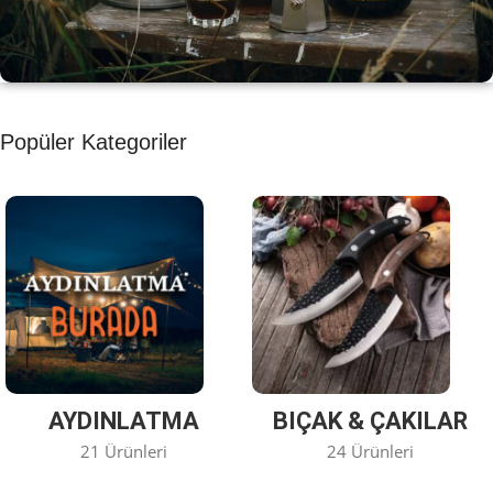
KAHVE KEYFİ
Popüler Kategoriler
Kahvemizi Denediniz mi ?
Keşfet
AYDINLATMA
BIÇAK & ÇAKILAR
21 Ürünleri
24 Ürünleri