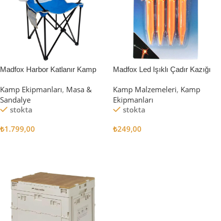
Madfox Harbor Katlanır Kamp
Madfox Led Işıklı Çadır Kazığı
Sandalyesi MAVİ
15cm 4Pcs
Kamp Ekipmanları
,
Masa &
Kamp Malzemeleri
,
Kamp
Sandalye
Ekipmanları
stokta
stokta
₺
1.799,00
₺
249,00
Sepete Ekle
Sepete Ekle