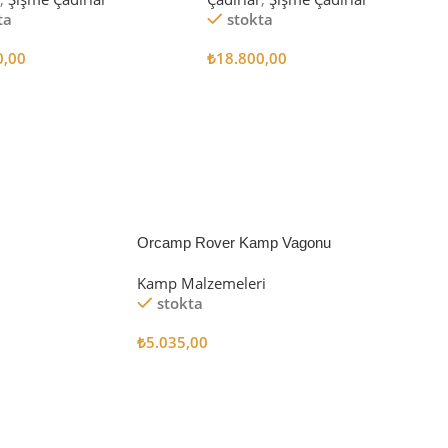
ta
stokta
0,00
₺
18.800,00
 Ekle
Sepete Ekle
Orcamp Rover Kamp Vagonu
Kamp Malzemeleri
stokta
₺
5.035,00
Sepete Ekle