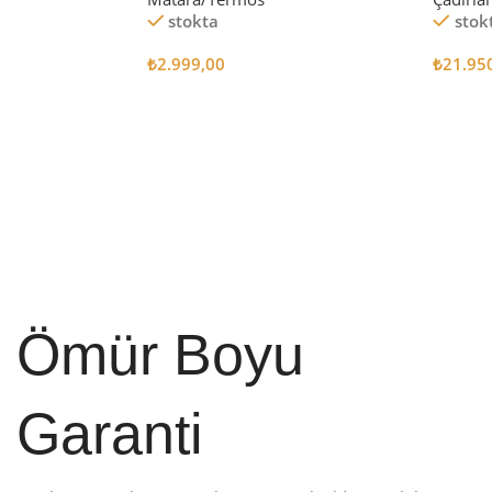
stokta
stok
₺
2.999,00
₺
21.95
Sepete Ekle
Sepete
Ömür Boyu
Garanti