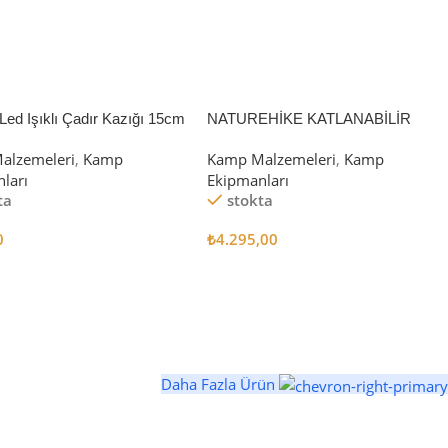
Led Işıklı Çadır Kazığı 15cm
NATUREHİKE KATLANABİLİR
SAKLAMA KUTUSU 52 LİTRE
alzemeleri
,
Kamp
Kamp Malzemeleri
,
Kamp
ları
Ekipmanları
ta
stokta
0
₺
4.295,00
 Ekle
Sepete Ekle
Daha Fazla Ürün