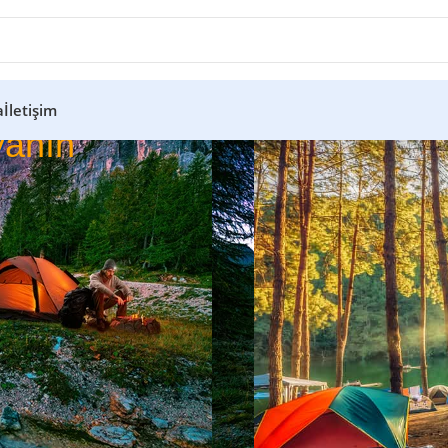
a
İletişim
anın