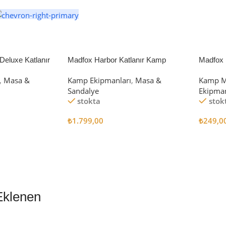
eluxe Katlanır
Madfox Harbor Katlanır Kamp
Madfox 
iyah/Gri
Sandalyesi MAVİ
4Pcs
,
Masa &
Kamp Ekipmanları
,
Masa &
Kamp M
Sandalye
Ekipman
stokta
stok
₺
1.799,00
₺
249,0
Sepete Ekle
Sepete
Eklenen