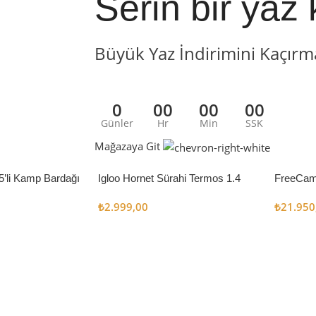
Serin bir yaz 
Büyük Yaz İndirimini Kaçırm
0
00
00
00
Günler
Hr
Min
SSK
Mağazaya Git
5’li Kamp Bardağı
Igloo Hornet Sürahi Termos 1.4
FreeCam
Litre
Çadır 8
₺
2.999,00
₺
21.950