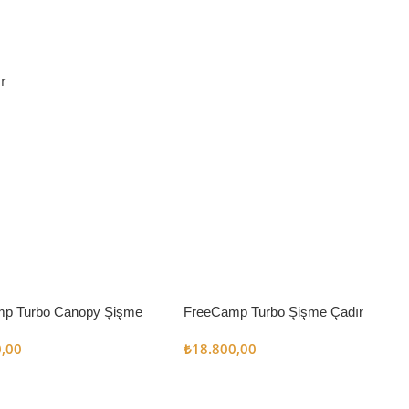
r
p Turbo Canopy Şişme
FreeCamp Turbo Şişme Çadır
m2
6.3m2
0,00
₺
18.800,00