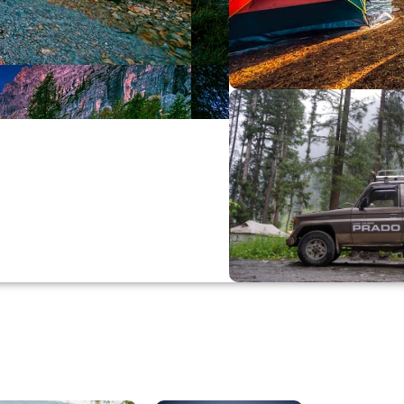
Büyük Yaz İn
0
00
0
Günler
Hr
M
Alışverişe Başla
ARAÇ AKSESUARL
SATIŞ VE MONTAJ
Keşfet