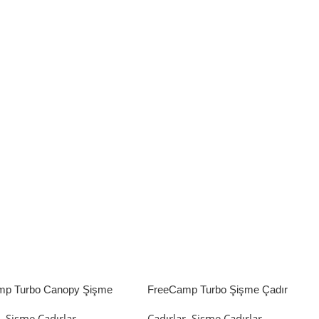
mp Turbo Canopy Şişme
FreeCamp Turbo Şişme Çadır
8m2
6.3m2
r
,
Şişme Çadırlar
Çadırlar
,
Şişme Çadırlar