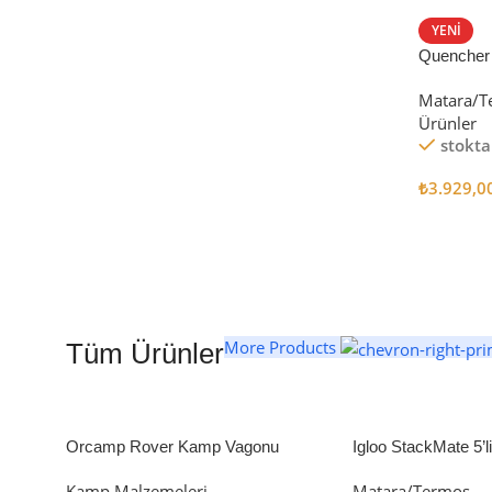
STANLEY TERMOS
YENI
Quencher
Satın Al
Tumbler Pi
Matara/T
Ürünler
stokta
₺
3.929,0
Seçenekl
More Products
Tüm Ürünler
Orcamp Rover Kamp Vagonu
Igloo StackMate 5’
Seti
Kamp Malzemeleri
Matara/Termos