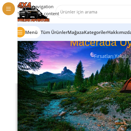
Skip to navigation
Skip to main content
Menü
Tüm Ürünler
Mağaza
Kategoriler
Hakkımızd
Macerada Uy
Fırsatları Yakala
Alışveriş Yap