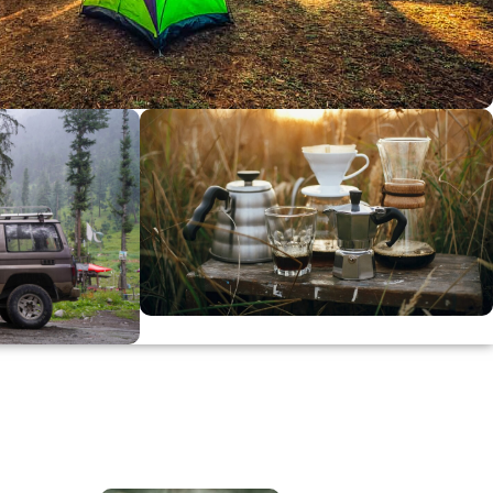
dirimi
0
00
in
SSK
KAHVE KEYFİ
Kahvemizi Denediniz mi ?
ARI
Keşfet