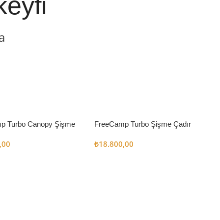
keyfi
a
p Turbo Canopy Şişme
FreeCamp Turbo Şişme Çadır
m2
6.3m2
,00
₺
18.800,00