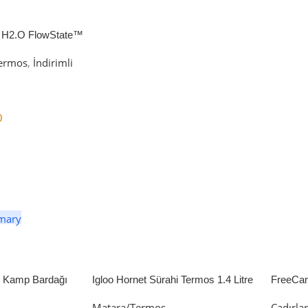
 H2.O FlowState™
petli Termos | 1.18L
ermos
,
İndirimli
0
er
li Kamp Bardağı
Igloo Hornet Sürahi Termos 1.4 Litre
FreeCa
Çadır 
Matara/Termos
Çadırla