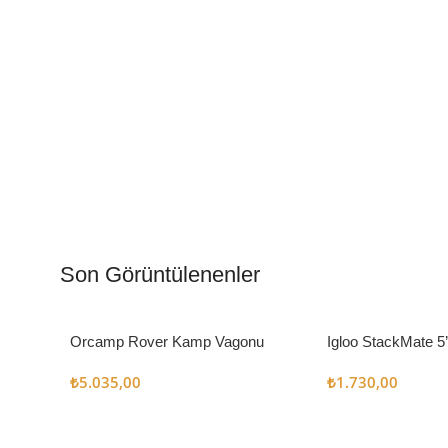
Kamp Muftağı
Aydı
Kampçı Şefler İçin
Gece
Son Görüntülenenler
Keşfet
Keşfe
Orcamp Rover Kamp Vagonu
Igloo StackMate 5
Seti
₺
5.035,00
₺
1.730,00