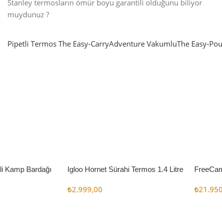
Stanley termosların ömür boyu garantili olduğunu biliyor
muydunuz ?
Pipetli Termos
The Easy-Carry
Adventure Vakumlu
The Easy-Pou
nlatma
SUP & KANO
ne Renk Kat
Sınır tanımayanlar için
t
Keşfet
’li Kamp Bardağı
Igloo Hornet Sürahi Termos 1.4 Litre
FreeCam
Çadır 8
₺
2.999,00
₺
21.95