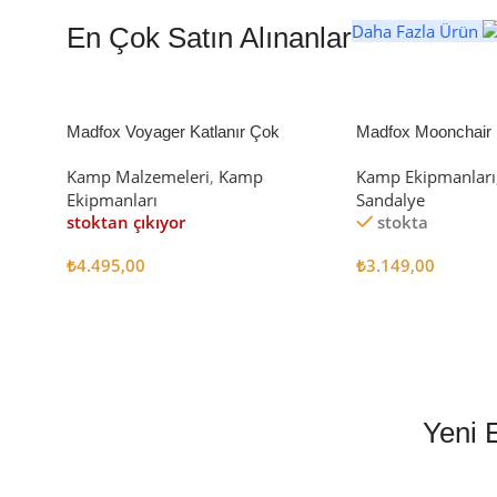
Daha Fazla Ürün
En Çok Satın Alınanlar
Madfox Voyager Katlanır Çok
Madfox Moonchair D
Amaçlı Yük Taşıma Arabası [Vagon]
Kamp Sandalyesi S
Kamp Malzemeleri
,
Kamp
Kamp Ekipmanları
BLACK
Ekipmanları
Sandalye
stoktan çıkıyor
stokta
₺
4.495,00
₺
3.149,00
Devamını Oku
Sepete Ekle
Yeni 
EN İYİ FİYATLA