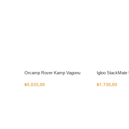
Orcamp Rover Kamp Vagonu
Igloo StackMate 
Seti
₺
5.035,00
₺
1.730,00