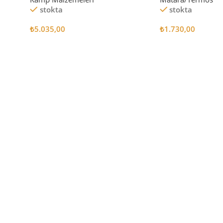
stokta
stokta
₺
5.035,00
₺
1.730,00
Sepete Ekle
Sepete Ekle