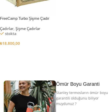
FreeCamp Turbo Şişme Çadır
6.3m2
Çadırlar
,
Şişme Çadırlar
stokta
₺
18.800,00
Sepete Ekle
Ömür Boyu Garanti
Stanley termosların ömür boyu
garantili olduğunu biliyor
muydunuz ?