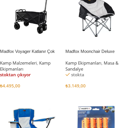
Madfox Voyager Katlanır Çok
Madfox Moonchair Deluxe
Amaçlı Yük Taşıma Arabası
Katlanır Kamp Sandalyesi
Kamp Malzemeleri
,
Kamp
Kamp Ekipmanları
,
Masa &
[Vagon] BLACK
Siyah/Gri
Ekipmanları
Sandalye
stoktan çıkıyor
stokta
₺
4.495,00
₺
3.149,00
Devamını Oku
Sepete Ekle