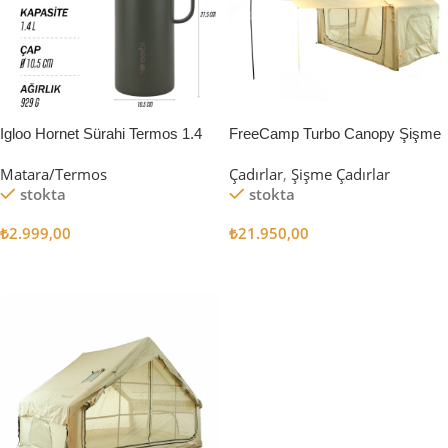
Igloo Hornet Sürahi Termos 1.4
FreeCamp Turbo Canopy Şişme
Litre
Çadır 8m2
Matara/Termos
Çadırlar
,
Şişme Çadırlar
stokta
stokta
₺
2.999,00
₺
21.950,00
Sepete Ekle
Sepete Ekle