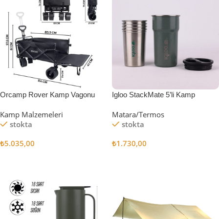
Orcamp Rover Kamp Vagonu
Igloo StackMate 5’li Kamp
Bardağı Seti
Kamp Malzemeleri
Matara/Termos
stokta
stokta
₺
5.035,00
₺
1.730,00
Sepete Ekle
Sepete Ekle