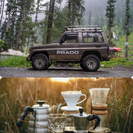
Büyük Yaz İndirimi
0
00
00
00
Günler
Hr
Min
SSK
Alışverişe Başla
ARAÇ AKSESUARLARI
SATIŞ VE MONTAJ
Keşfet