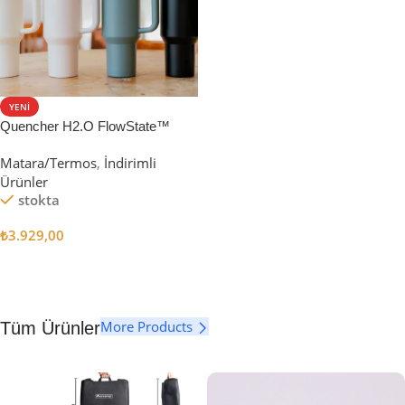
YENI
Quencher H2.O FlowState™
Tumbler Pipetli Termos | 1.18L
Matara/Termos
,
İndirimli
Ürünler
stokta
₺
3.929,00
Seçenekler
More Products
Tüm Ürünler