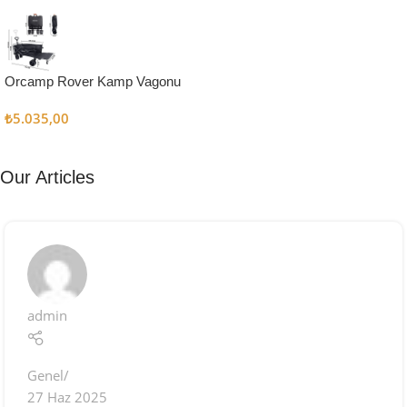
Kampçı
Şefler İçin
Keşfet
Orcamp Rover Kamp Vagonu
₺
5.035,00
Our Articles
admin
Genel
27 Haz 2025