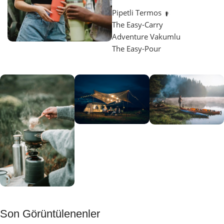
Pipetli Termos
The Easy-Carry
Adventure Vakumlu
The Easy-Pour
Aydınlatma
SUP &
KANO
Gecene Renk
Sınır
Kat
tanımayanlar
Keşfet
için
Kamp
Keşfet
Son Görüntülenenler
Muftağı