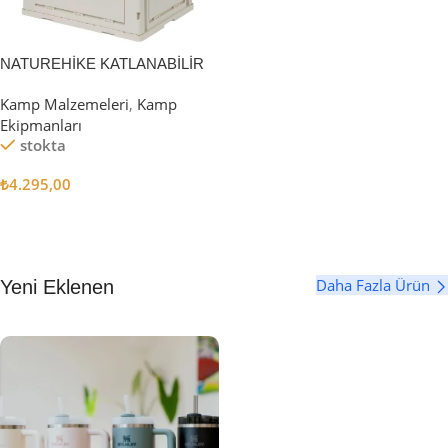
NATUREHİKE KATLANABİLİR
SAKLAMA KUTUSU 52 LİTRE
Kamp Malzemeleri
,
Kamp
Ekipmanları
stokta
₺
4.295,00
Sepete Ekle
Daha Fazla Ürün
Yeni Eklenen