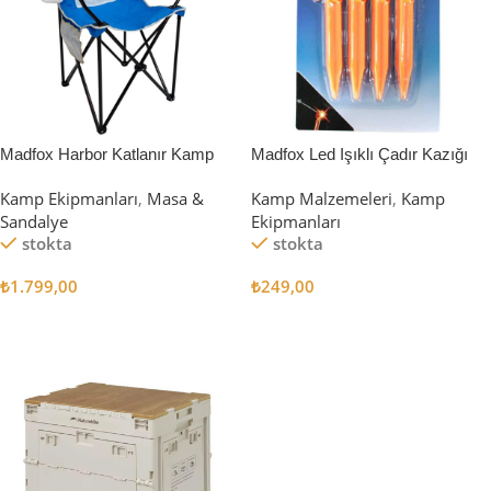
Madfox Harbor Katlanır Kamp
Madfox Led Işıklı Çadır Kazığı
Sandalyesi MAVİ
15cm 4Pcs
Kamp Ekipmanları
,
Masa &
Kamp Malzemeleri
,
Kamp
Sandalye
Ekipmanları
stokta
stokta
₺
1.799,00
₺
249,00
Sepete Ekle
Sepete Ekle