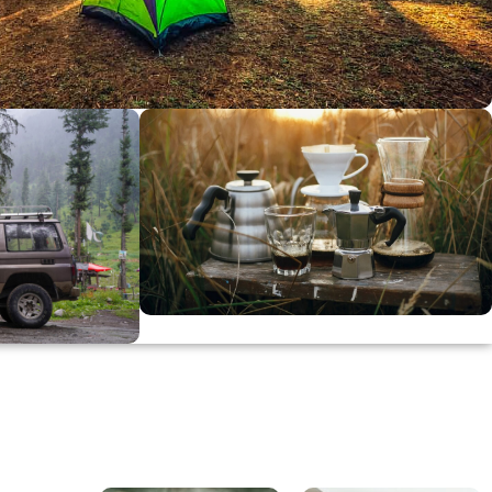
dirimi
0
00
in
SSK
KAHVE KEYFİ
Kahvemizi Denediniz mi ?
ARI
Keşfet