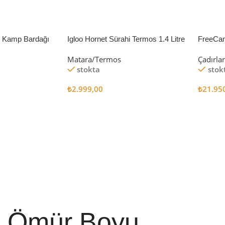
li Kamp Bardağı
Igloo Hornet Sürahi Termos 1.4 Litre
FreeCa
Çadır 
Matara/Termos
Çadırla
stokta
stok
₺
2.999,00
₺
21.95
Sepete Ekle
Sepete
Ömür Boyu