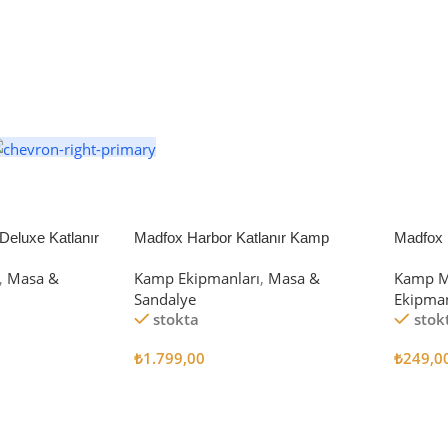
eluxe Katlanır
Madfox Harbor Katlanır Kamp
Madfox 
iyah/Gri
Sandalyesi MAVİ
4Pcs
,
Masa &
Kamp Ekipmanları
,
Masa &
Kamp M
Sandalye
Ekipman
stokta
stok
₺
1.799,00
₺
249,0
Sepete Ekle
Sepete