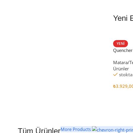
Yeni 
EN İYİ FİYATLA
STANLEY TERMOS
YENI
Quencher
Satın Al
Tumbler Pi
Matara/T
Ürünler
stokta
₺
3.929,0
Seçenekl
More Products
Tüm Ürünler