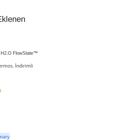
Eklenen
 H2.O FlowState™
petli Termos | 1.18L
ermos
,
İndirimli
0
er