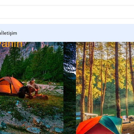
a
İletişim
anın