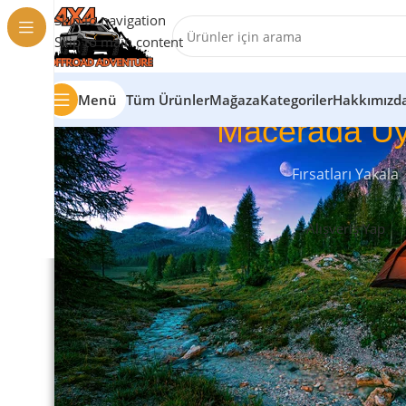
Skip to navigation
Skip to main content
Menü
Tüm Ürünler
Mağaza
Kategoriler
Hakkımızd
Macerada Uy
Fırsatları Yakala
Alışveriş Yap