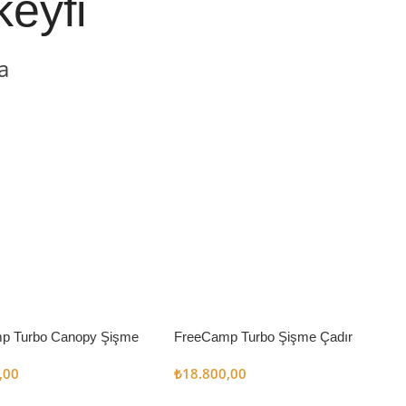
keyfi
a
p Turbo Canopy Şişme
FreeCamp Turbo Şişme Çadır
m2
6.3m2
,00
₺
18.800,00