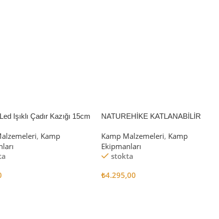
Led Işıklı Çadır Kazığı 15cm
NATUREHİKE KATLANABİLİR
SAKLAMA KUTUSU 52 LİTRE
alzemeleri
,
Kamp
Kamp Malzemeleri
,
Kamp
ları
Ekipmanları
ta
stokta
0
₺
4.295,00
 Ekle
Sepete Ekle