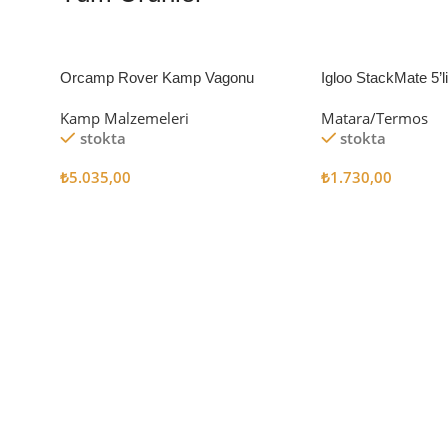
Orcamp Rover Kamp Vagonu
Igloo StackMate 5’
Seti
Kamp Malzemeleri
Matara/Termos
stokta
stokta
₺
5.035,00
₺
1.730,00
Sepete Ekle
Sepete Ekle