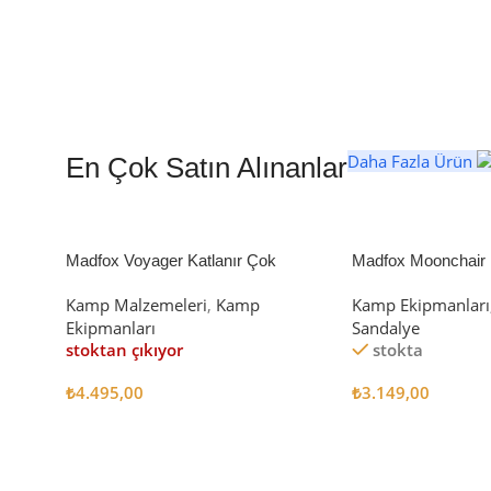
Daha Fazla Ürün
En Çok Satın Alınanlar
Madfox Voyager Katlanır Çok
Madfox Moonchair D
Amaçlı Yük Taşıma Arabası [Vagon]
Kamp Sandalyesi S
Kamp Malzemeleri
,
Kamp
Kamp Ekipmanları
BLACK
Ekipmanları
Sandalye
stoktan çıkıyor
stokta
₺
4.495,00
₺
3.149,00
Devamını Oku
Sepete Ekle