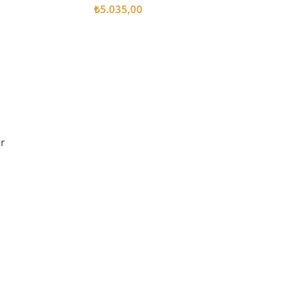
₺
5.035,00
Sepete Ekle
r