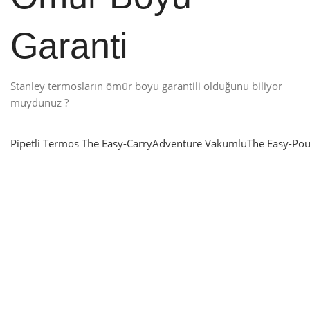
Garanti
Stanley termosların ömür boyu garantili olduğunu biliyor
muydunuz ?
Pipetli Termos
The Easy-Carry
Adventure Vakumlu
The Easy-Pou
nlatma
SUP & KANO
ne Renk Kat
Sınır tanımayanlar için
t
Keşfet