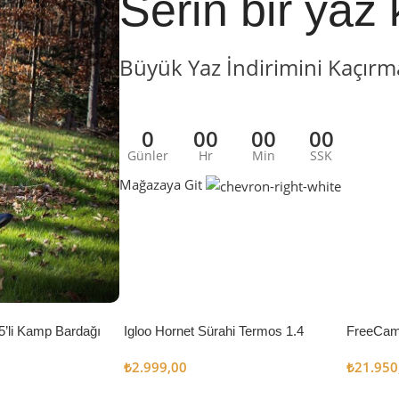
Serin bir yaz 
Büyük Yaz İndirimini Kaçırm
0
00
00
00
Günler
Hr
Min
SSK
Mağazaya Git
5’li Kamp Bardağı
Igloo Hornet Sürahi Termos 1.4
FreeCam
Litre
Çadır 8
₺
2.999,00
₺
21.950