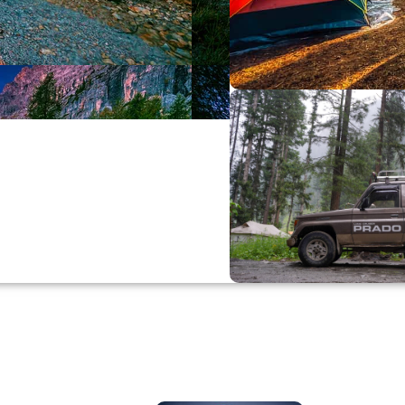
Büyük Yaz İn
0
00
0
Günler
Hr
M
Alışverişe Başla
ARAÇ AKSESUARL
SATIŞ VE MONTAJ
Keşfet