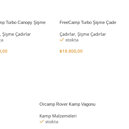
mp Turbo Canopy Şişme
FreeCamp Turbo Şişme Çadır
8m2
6.3m2
r
,
Şişme Çadırlar
Çadırlar
,
Şişme Çadırlar
ta
stokta
0,00
₺
18.800,00
 Ekle
Sepete Ekle
Orcamp Rover Kamp Vagonu
Kamp Malzemeleri
stokta