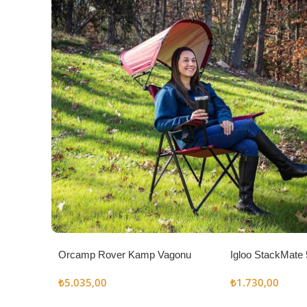
Orcamp Rover Kamp Vagonu
Igloo StackMate 
Seti
₺
5.035,00
₺
1.730,00