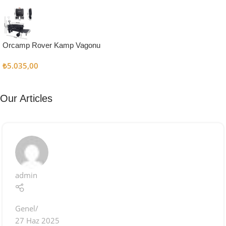
Kampçı
Şefler İçin
Keşfet
Orcamp Rover Kamp Vagonu
₺
5.035,00
Our Articles
admin
Genel
27 Haz 2025