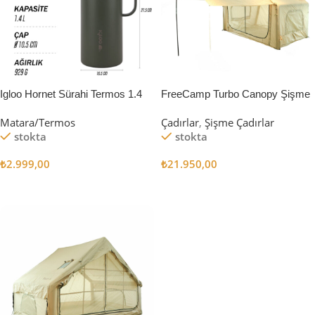
Igloo Hornet Sürahi Termos 1.4
FreeCamp Turbo Canopy Şişme
Litre
Çadır 8m2
Matara/Termos
Çadırlar
,
Şişme Çadırlar
stokta
stokta
₺
2.999,00
₺
21.950,00
Sepete Ekle
Sepete Ekle