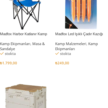
Madfox Harbor Katlanır Kamp
Madfox Led Işıklı Çadır Kazığı
Sandalyesi MAVİ
15cm 4Pcs
Kamp Ekipmanları
,
Masa &
Kamp Malzemeleri
,
Kamp
Sandalye
Ekipmanları
stokta
stokta
₺
1.799,00
₺
249,00
Sepete Ekle
Sepete Ekle