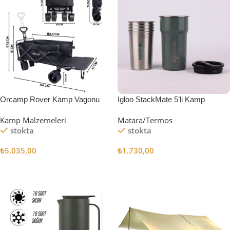
Orcamp Rover Kamp Vagonu
Igloo StackMate 5’li Kamp
Bardağı Seti
Kamp Malzemeleri
Matara/Termos
stokta
stokta
₺
5.035,00
₺
1.730,00
Sepete Ekle
Sepete Ekle