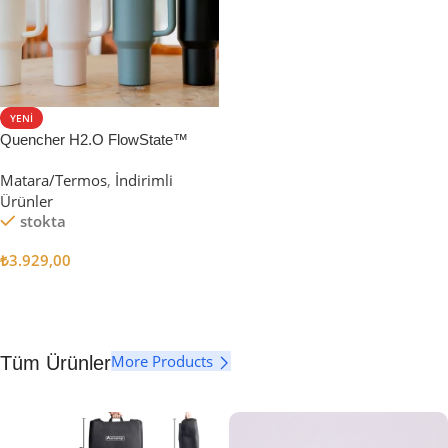
YENI
Quencher H2.O FlowState™
Tumbler Pipetli Termos | 1.18L
Matara/Termos
,
İndirimli
Ürünler
stokta
₺
3.929,00
Seçenekler
More Products
Tüm Ürünler