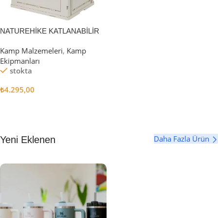
NATUREHİKE KATLANABİLİR
SAKLAMA KUTUSU 52 LİTRE
Kamp Malzemeleri
,
Kamp
Ekipmanları
stokta
₺
4.295,00
Sepete Ekle
Daha Fazla Ürün
Yeni Eklenen