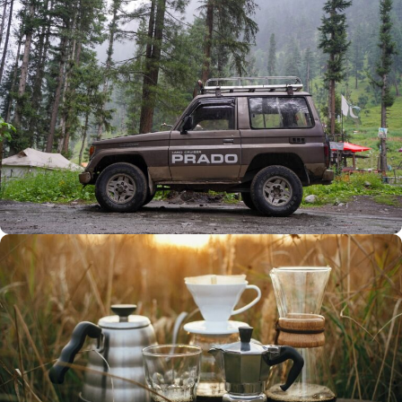
Büyük Yaz İndirimi
0
00
00
00
Günler
Hr
Min
SSK
Alışverişe Başla
ARAÇ AKSESUARLARI
SATIŞ VE MONTAJ
Keşfet