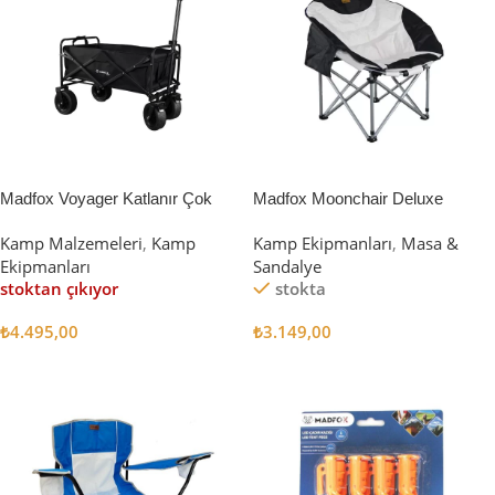
Madfox Voyager Katlanır Çok
Madfox Moonchair Deluxe
Amaçlı Yük Taşıma Arabası
Katlanır Kamp Sandalyesi
Kamp Malzemeleri
,
Kamp
Kamp Ekipmanları
,
Masa &
[Vagon] BLACK
Siyah/Gri
Ekipmanları
Sandalye
stoktan çıkıyor
stokta
₺
4.495,00
₺
3.149,00
Devamını Oku
Sepete Ekle