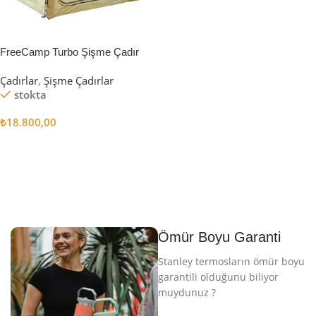
FreeCamp Turbo Şişme Çadır
6.3m2
Çadırlar
,
Şişme Çadırlar
stokta
₺
18.800,00
Sepete Ekle
Ömür Boyu Garanti
Stanley termosların ömür boyu
garantili olduğunu biliyor
muydunuz ?