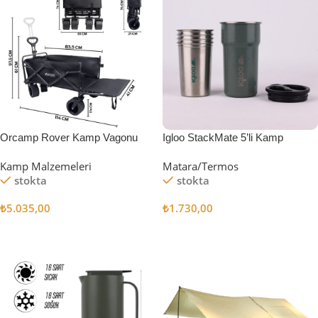
Orcamp Rover Kamp Vagonu
Igloo StackMate 5’li Kamp
Bardağı Seti
Kamp Malzemeleri
Matara/Termos
stokta
stokta
₺
5.035,00
₺
1.730,00
Sepete Ekle
Sepete Ekle