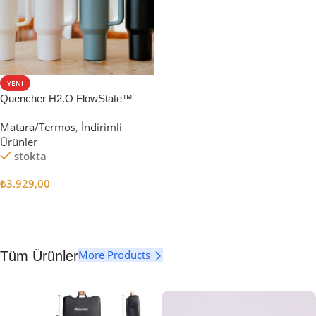
YENI
Quencher H2.O FlowState™
Tumbler Pipetli Termos | 1.18L
Matara/Termos
,
İndirimli
Ürünler
stokta
₺
3.929,00
Seçenekler
More Products
Tüm Ürünler