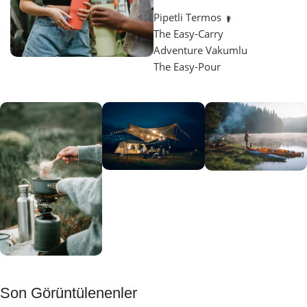
Pipetli Termos
The Easy-Carry
Adventure Vakumlu
The Easy-Pour
Aydınlatma
SUP &
KANO
Gecene Renk
Sınır
Kat
tanımayanlar
Keşfet
için
Kamp
Keşfet
Son Görüntülenenler
Muftağı