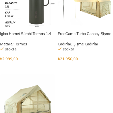
Igloo Hornet Sürahi Termos 1.4
FreeCamp Turbo Canopy Şişme
Litre
Çadır 8m2
Matara/Termos
Çadırlar
,
Şişme Çadırlar
stokta
stokta
₺
2.999,00
₺
21.950,00
Sepete Ekle
Sepete Ekle