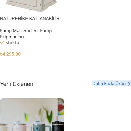
NATUREHİKE KATLANABİLİR
SAKLAMA KUTUSU 52 LİTRE
Kamp Malzemeleri
,
Kamp
Ekipmanları
stokta
₺
4.295,00
Sepete Ekle
Daha Fazla Ürün
Yeni Eklenen