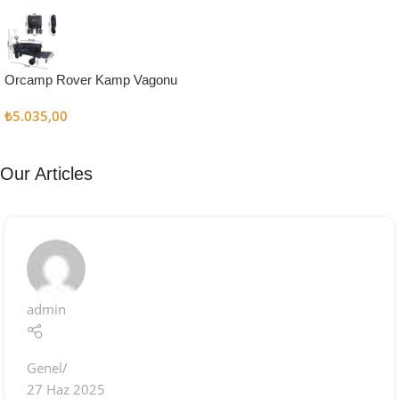
Kampçı
Şefler İçin
Keşfet
Orcamp Rover Kamp Vagonu
₺
5.035,00
Our Articles
admin
Genel
27 Haz 2025