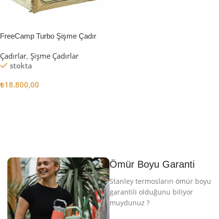
FreeCamp Turbo Şişme Çadır
6.3m2
Çadırlar
,
Şişme Çadırlar
stokta
₺
18.800,00
Sepete Ekle
Ömür Boyu Garanti
Stanley termosların ömür boyu
garantili olduğunu biliyor
muydunuz ?