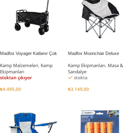
Madfox Voyager Katlanır Çok
Madfox Moonchair Deluxe
Amaçlı Yük Taşıma Arabası
Katlanır Kamp Sandalyesi
Kamp Malzemeleri
,
Kamp
Kamp Ekipmanları
,
Masa &
[Vagon] BLACK
Siyah/Gri
Ekipmanları
Sandalye
stoktan çıkıyor
stokta
₺
4.495,00
₺
3.149,00
Devamını Oku
Sepete Ekle