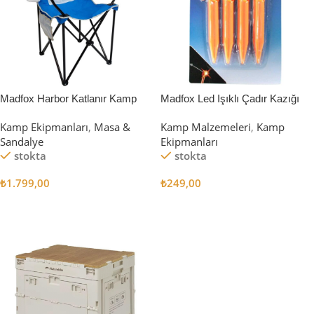
Madfox Harbor Katlanır Kamp
Madfox Led Işıklı Çadır Kazığı
Sandalyesi MAVİ
15cm 4Pcs
Kamp Ekipmanları
,
Masa &
Kamp Malzemeleri
,
Kamp
Sandalye
Ekipmanları
stokta
stokta
₺
1.799,00
₺
249,00
Sepete Ekle
Sepete Ekle