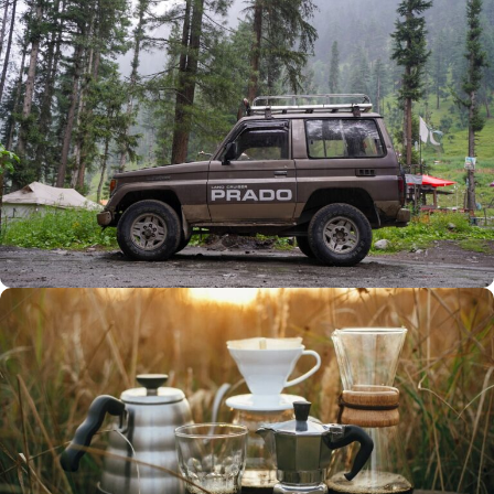
Büyük Yaz İndirimi
0
00
00
00
Günler
Hr
Min
SSK
Alışverişe Başla
ARAÇ AKSESUARLARI
SATIŞ VE MONTAJ
Keşfet