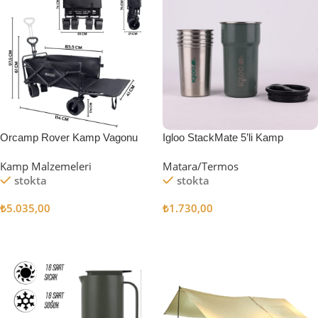
Orcamp Rover Kamp Vagonu
Igloo StackMate 5’li Kamp
Bardağı Seti
Kamp Malzemeleri
Matara/Termos
stokta
stokta
₺
5.035,00
₺
1.730,00
Sepete Ekle
Sepete Ekle