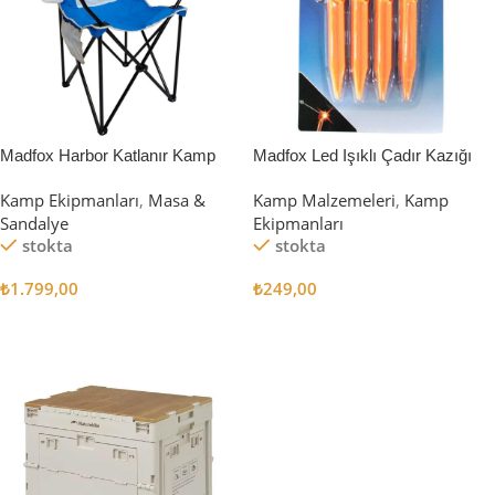
Madfox Harbor Katlanır Kamp
Madfox Led Işıklı Çadır Kazığı
Sandalyesi MAVİ
15cm 4Pcs
Kamp Ekipmanları
,
Masa &
Kamp Malzemeleri
,
Kamp
Sandalye
Ekipmanları
stokta
stokta
₺
1.799,00
₺
249,00
Sepete Ekle
Sepete Ekle