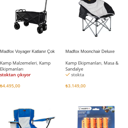
Madfox Voyager Katlanır Çok
Madfox Moonchair Deluxe
Amaçlı Yük Taşıma Arabası
Katlanır Kamp Sandalyesi
Kamp Malzemeleri
,
Kamp
Kamp Ekipmanları
,
Masa &
[Vagon] BLACK
Siyah/Gri
Ekipmanları
Sandalye
stoktan çıkıyor
stokta
₺
4.495,00
₺
3.149,00
Devamını Oku
Sepete Ekle