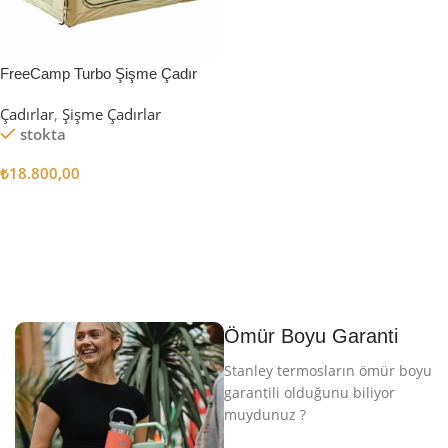
FreeCamp Turbo Şişme Çadır
6.3m2
Çadırlar
,
Şişme Çadırlar
stokta
₺
18.800,00
Sepete Ekle
Ömür Boyu Garanti
Stanley termosların ömür boyu
garantili olduğunu biliyor
muydunuz ?