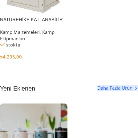
NATUREHİKE KATLANABİLİR
SAKLAMA KUTUSU 52 LİTRE
Kamp Malzemeleri
,
Kamp
Ekipmanları
stokta
₺
4.295,00
Sepete Ekle
Daha Fazla Ürün
Yeni Eklenen