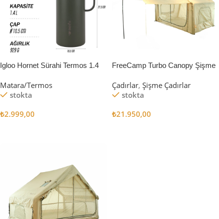
Igloo Hornet Sürahi Termos 1.4
FreeCamp Turbo Canopy Şişme
Litre
Çadır 8m2
Matara/Termos
Çadırlar
,
Şişme Çadırlar
stokta
stokta
₺
2.999,00
₺
21.950,00
Sepete Ekle
Sepete Ekle