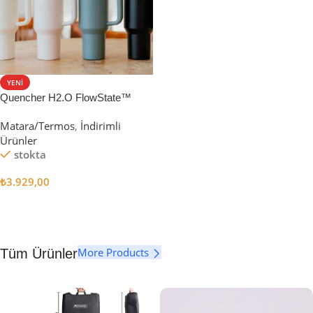
YENI
Quencher H2.O FlowState™
Tumbler Pipetli Termos | 1.18L
Matara/Termos
,
İndirimli
Ürünler
stokta
₺
3.929,00
Seçenekler
More Products
Tüm Ürünler