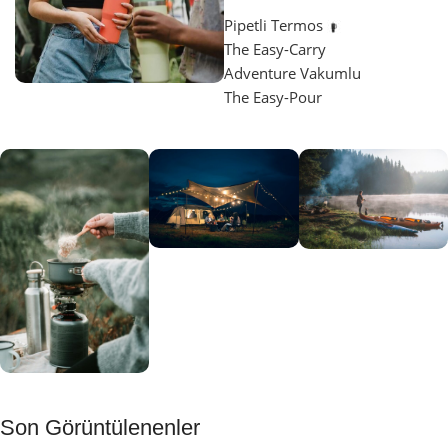
Pipetli Termos
The Easy-Carry
Adventure Vakumlu
The Easy-Pour
Aydınlatma
SUP &
KANO
Gecene Renk
Sınır
Kat
tanımayanlar
Keşfet
için
Kamp
Keşfet
Son Görüntülenenler
Muftağı