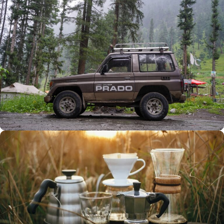
Büyük Yaz İndirimi
0
00
00
00
Günler
Hr
Min
SSK
Alışverişe Başla
ARAÇ AKSESUARLARI
SATIŞ VE MONTAJ
Keşfet