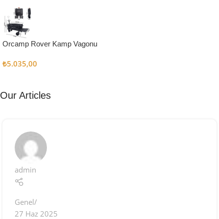
Kampçı
Şefler İçin
Keşfet
Orcamp Rover Kamp Vagonu
₺
5.035,00
Our Articles
admin
Genel
27 Haz 2025