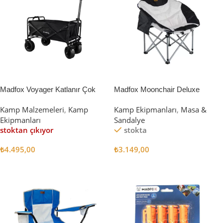
Madfox Voyager Katlanır Çok
Madfox Moonchair Deluxe
Amaçlı Yük Taşıma Arabası
Katlanır Kamp Sandalyesi
Kamp Malzemeleri
,
Kamp
Kamp Ekipmanları
,
Masa &
[Vagon] BLACK
Siyah/Gri
Ekipmanları
Sandalye
stoktan çıkıyor
stokta
₺
4.495,00
₺
3.149,00
Devamını Oku
Sepete Ekle