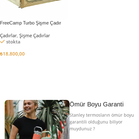
FreeCamp Turbo Şişme Çadır
6.3m2
Çadırlar
,
Şişme Çadırlar
stokta
₺
18.800,00
Sepete Ekle
Ömür Boyu Garanti
Stanley termosların ömür boyu
garantili olduğunu biliyor
muydunuz ?