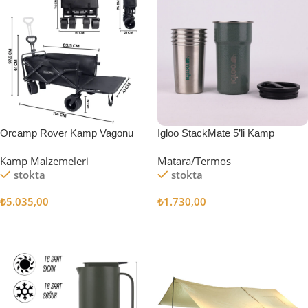
Orcamp Rover Kamp Vagonu
Igloo StackMate 5’li Kamp
Bardağı Seti
Kamp Malzemeleri
Matara/Termos
stokta
stokta
₺
5.035,00
₺
1.730,00
Sepete Ekle
Sepete Ekle