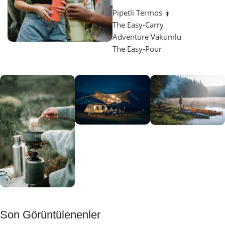
Pipetli Termos
The Easy-Carry
Adventure Vakumlu
The Easy-Pour
Aydınlatma
SUP &
KANO
Gecene Renk
Sınır
Kat
tanımayanlar
Keşfet
için
Kamp
Keşfet
Son Görüntülenenler
Muftağı