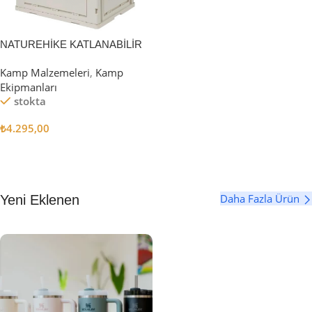
NATUREHİKE KATLANABİLİR
SAKLAMA KUTUSU 52 LİTRE
Kamp Malzemeleri
,
Kamp
Ekipmanları
stokta
₺
4.295,00
Sepete Ekle
Daha Fazla Ürün
Yeni Eklenen