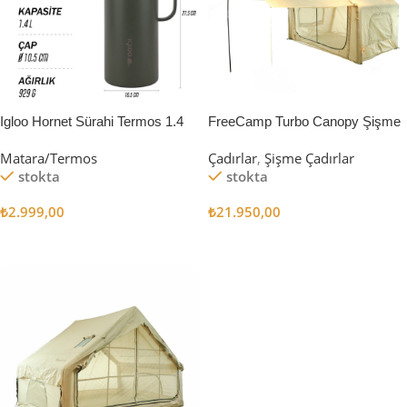
Igloo Hornet Sürahi Termos 1.4
FreeCamp Turbo Canopy Şişme
Litre
Çadır 8m2
Matara/Termos
Çadırlar
,
Şişme Çadırlar
stokta
stokta
₺
2.999,00
₺
21.950,00
Sepete Ekle
Sepete Ekle