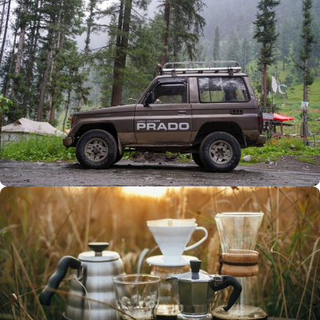
Büyük Yaz İndirimi
0
00
00
00
Günler
Hr
Min
SSK
Alışverişe Başla
ARAÇ AKSESUARLARI
SATIŞ VE MONTAJ
Keşfet