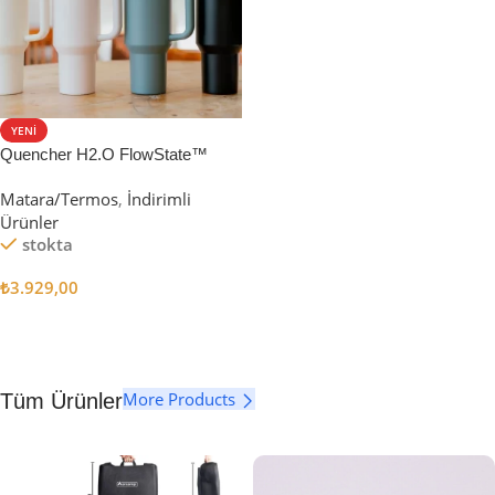
YENI
Quencher H2.O FlowState™
Tumbler Pipetli Termos | 1.18L
Matara/Termos
,
İndirimli
Ürünler
stokta
₺
3.929,00
Seçenekler
More Products
Tüm Ürünler