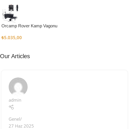
Kampçı
Şefler İçin
Keşfet
Orcamp Rover Kamp Vagonu
₺
5.035,00
Our Articles
admin
Genel
27 Haz 2025