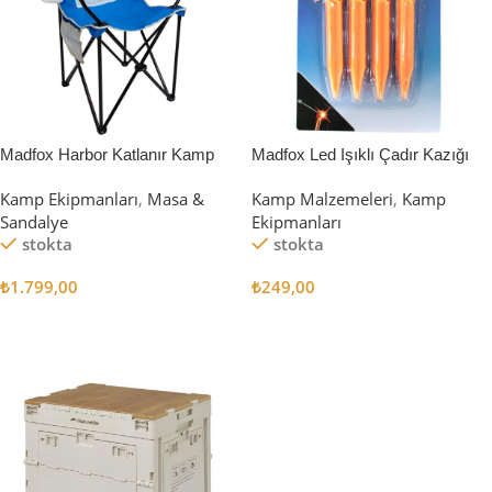
Madfox Harbor Katlanır Kamp
Madfox Led Işıklı Çadır Kazığı
Sandalyesi MAVİ
15cm 4Pcs
Kamp Ekipmanları
,
Masa &
Kamp Malzemeleri
,
Kamp
Sandalye
Ekipmanları
stokta
stokta
₺
1.799,00
₺
249,00
Sepete Ekle
Sepete Ekle