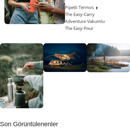
Pipetli Termos
The Easy-Carry
Adventure Vakumlu
The Easy-Pour
Aydınlatma
SUP &
KANO
Gecene Renk
Sınır
Kat
tanımayanlar
Keşfet
için
Kamp
Keşfet
Son Görüntülenenler
Muftağı