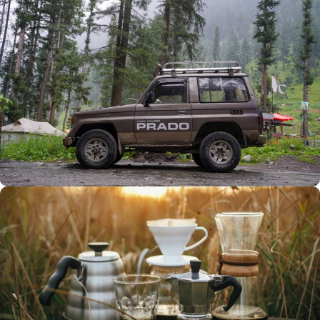
Büyük Yaz İndirimi
0
00
00
00
Günler
Hr
Min
SSK
Alışverişe Başla
ARAÇ AKSESUARLARI
SATIŞ VE MONTAJ
Keşfet