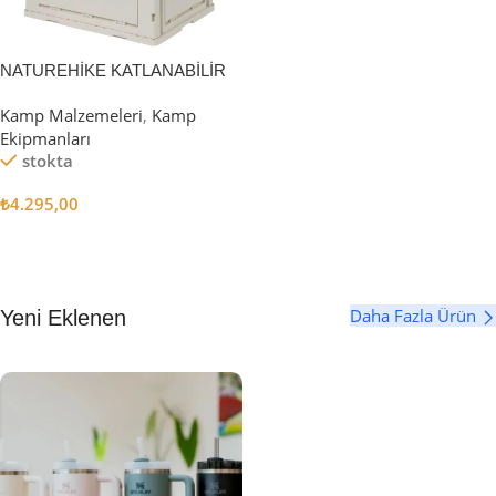
NATUREHİKE KATLANABİLİR
SAKLAMA KUTUSU 52 LİTRE
Kamp Malzemeleri
,
Kamp
Ekipmanları
stokta
₺
4.295,00
Sepete Ekle
Daha Fazla Ürün
Yeni Eklenen