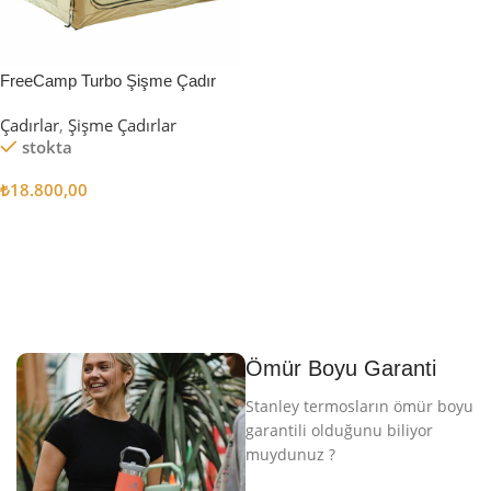
FreeCamp Turbo Şişme Çadır
6.3m2
Çadırlar
,
Şişme Çadırlar
stokta
₺
18.800,00
Sepete Ekle
Ömür Boyu Garanti
Stanley termosların ömür boyu
garantili olduğunu biliyor
muydunuz ?