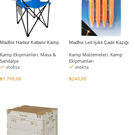
Madfox Harbor Katlanır Kamp
Madfox Led Işıklı Çadır Kazığı
Sandalyesi MAVİ
15cm 4Pcs
Kamp Ekipmanları
,
Masa &
Kamp Malzemeleri
,
Kamp
Sandalye
Ekipmanları
stokta
stokta
₺
1.799,00
₺
249,00
Sepete Ekle
Sepete Ekle