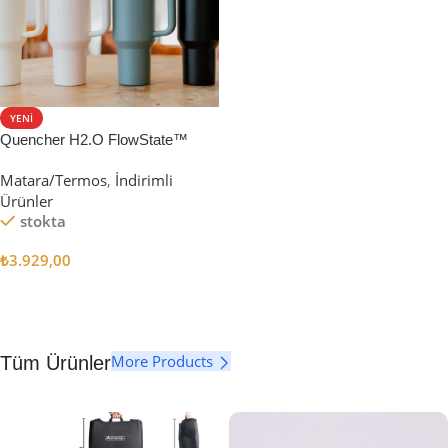
YENI
Quencher H2.O FlowState™
Tumbler Pipetli Termos | 1.18L
Matara/Termos
,
İndirimli
Ürünler
stokta
₺
3.929,00
Seçenekler
More Products
Tüm Ürünler