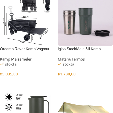
Orcamp Rover Kamp Vagonu
Igloo StackMate 5’li Kamp
Bardağı Seti
Kamp Malzemeleri
Matara/Termos
stokta
stokta
₺
5.035,00
₺
1.730,00
Sepete Ekle
Sepete Ekle