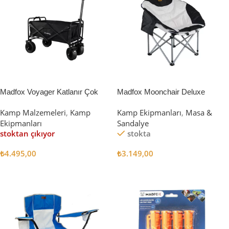
Madfox Voyager Katlanır Çok
Madfox Moonchair Deluxe
Amaçlı Yük Taşıma Arabası
Katlanır Kamp Sandalyesi
Kamp Malzemeleri
,
Kamp
Kamp Ekipmanları
,
Masa &
[Vagon] BLACK
Siyah/Gri
Ekipmanları
Sandalye
stoktan çıkıyor
stokta
₺
4.495,00
₺
3.149,00
Devamını Oku
Sepete Ekle