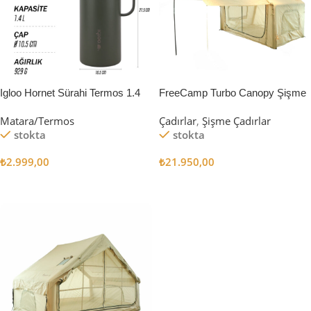
Igloo Hornet Sürahi Termos 1.4
FreeCamp Turbo Canopy Şişme
Litre
Çadır 8m2
Matara/Termos
Çadırlar
,
Şişme Çadırlar
stokta
stokta
₺
2.999,00
₺
21.950,00
Sepete Ekle
Sepete Ekle