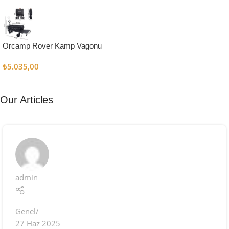
Kampçı
Şefler İçin
Keşfet
Orcamp Rover Kamp Vagonu
₺
5.035,00
Our Articles
admin
Genel
27 Haz 2025