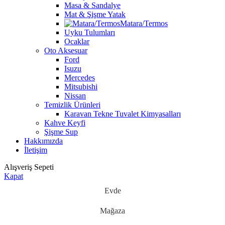
Masa & Sandalye
Mat & Şişme Yatak
Matara/Termos
Uyku Tulumları
Ocaklar
Oto Aksesuar
Ford
Isuzu
Mercedes
Mitsubishi
Nissan
Temizlik Ürünleri
Karavan Tekne Tuvalet Kimyasalları
Kahve Keyfi
Şişme Sup
Hakkımızda
İletişim
Alışveriş Sepeti
Kapat
Evde
Mağaza