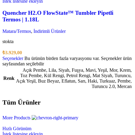
İstek listesine ekleyin
Quencher H2.O FlowState™ Tumbler Pipetli
Termos | 1.18L
Matara/Termos
,
İndirimli Ürünler
stokta
₺
3.929,00
Seçenekler
Bu ürünün birden fazla varyasyonu var. Seçenekler ürün
sayfasından seçilebilir
Açık Pembe
,
Lila
,
Siyah
,
Fuşya
,
Mavi
,
Yeşil
,
Mor
,
Krem
,
Toz Pembe
,
Kül Rengi
,
Petrol Rengi
,
Mat Siyah
,
Turuncu
,
Renk
Açık Yeşil
,
Buz Beyaz
,
Eflatun
,
Sarı
,
Haki
,
Turkuaz
,
Pembe
,
Turuncu 2.0
,
Mercan
Tüm Ürünler
More Products
Hızlı Görünüm
İstek listesine ekleyin