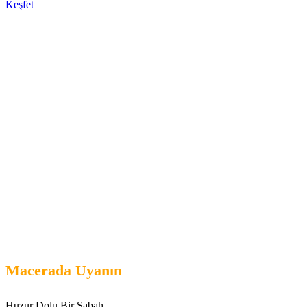
Keşfet
Macerada Uyanın
Huzur Dolu Bir Sabah