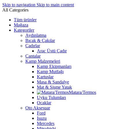
Skip to navigation
Skip to main content
All Categories
Tüm ürünler
Mağaza
Kategoriler
Aydınlatma
Bıçak & Çakılar
Çadırlar
Araç Üstü Çadır
Çantalar
Kamp Malzemeleri
Kamp Ekipmanları
Kamp Mutfağı
Kartuşlar
Masa & Sandalye
Mat & Şişme Yatak
Matara/Termos
Uyku Tulumları
Ocaklar
Oto Aksesuar
Ford
Isuzu
Mercedes
Mitsubishi