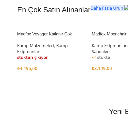
Daha Fazla Ürün
En Çok Satın Alınanlar
Madfox Voyager Katlanır Çok
Madfox Moonchair D
Amaçlı Yük Taşıma Arabası [Vagon]
Kamp Sandalyesi S
Kamp Malzemeleri
,
Kamp
Kamp Ekipmanları
BLACK
Ekipmanları
Sandalye
stoktan çıkıyor
stokta
₺
4.495,00
₺
3.149,00
Devamını Oku
Sepete Ekle
Yeni 
EN İYİ FİYATLA