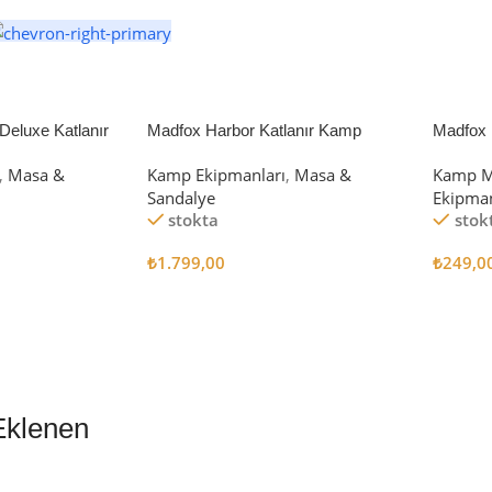
eluxe Katlanır
Madfox Harbor Katlanır Kamp
Madfox 
iyah/Gri
Sandalyesi MAVİ
4Pcs
,
Masa &
Kamp Ekipmanları
,
Masa &
Kamp M
Sandalye
Ekipman
stokta
stok
₺
1.799,00
₺
249,0
Sepete Ekle
Sepete
Eklenen