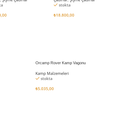
ta
stokta
0,00
₺
18.800,00
 Ekle
Sepete Ekle
Orcamp Rover Kamp Vagonu
Kamp Malzemeleri
stokta
₺
5.035,00
Sepete Ekle