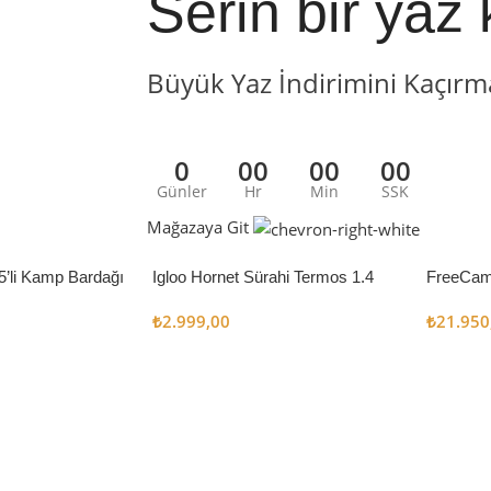
Serin bir yaz 
Büyük Yaz İndirimini Kaçırm
0
00
00
00
Günler
Hr
Min
SSK
Mağazaya Git
5’li Kamp Bardağı
Igloo Hornet Sürahi Termos 1.4
FreeCam
Litre
Çadır 8
₺
2.999,00
₺
21.950