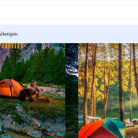
a
İletişim
anın