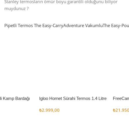
Stanley termosların ömür boyu garantili olduğunu biliyor
muydunuz ?
Pipetli Termos
The Easy-Carry
Adventure Vakumlu
The Easy-Pou
nlatma
SUP & KANO
ne Renk Kat
Sınır tanımayanlar için
t
Keşfet
’li Kamp Bardağı
Igloo Hornet Sürahi Termos 1.4 Litre
FreeCam
Çadır 8
₺
2.999,00
₺
21.95