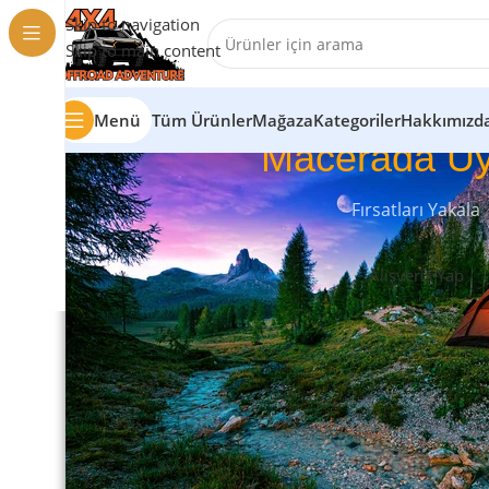
Skip to navigation
Skip to main content
Menü
Tüm Ürünler
Mağaza
Kategoriler
Hakkımızd
Macerada Uy
Fırsatları Yakala
Alışveriş Yap