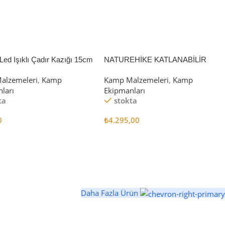
Led Işıklı Çadır Kazığı 15cm
NATUREHİKE KATLANABİLİR
SAKLAMA KUTUSU 52 LİTRE
alzemeleri
,
Kamp
Kamp Malzemeleri
,
Kamp
ları
Ekipmanları
ta
stokta
0
₺
4.295,00
 Ekle
Sepete Ekle
Daha Fazla Ürün