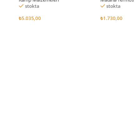
stokta
stokta
₺
5.035,00
₺
1.730,00
Sepete Ekle
Sepete Ekle