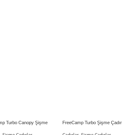
mp Turbo Canopy Şişme
FreeCamp Turbo Şişme Çadır
8m2
6.3m2
r
,
Şişme Çadırlar
Çadırlar
,
Şişme Çadırlar