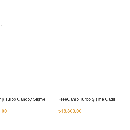
r
p Turbo Canopy Şişme
FreeCamp Turbo Şişme Çadır
m2
6.3m2
0,00
₺
18.800,00