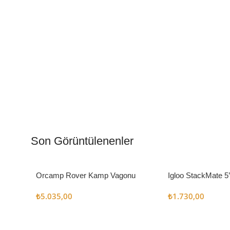
Kamp Muftağı
Aydı
Kampçı Şefler İçin
Gece
Son Görüntülenenler
Keşfet
Keşfe
Orcamp Rover Kamp Vagonu
Igloo StackMate 5
Seti
₺
5.035,00
₺
1.730,00