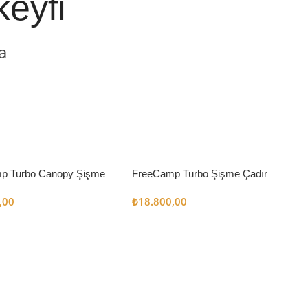
keyfi
a
p Turbo Canopy Şişme
FreeCamp Turbo Şişme Çadır
m2
6.3m2
,00
₺
18.800,00