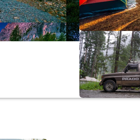
Büyük Yaz İn
0
00
0
Günler
Hr
M
Alışverişe Başla
ARAÇ AKSESUARL
SATIŞ VE MONTAJ
Keşfet