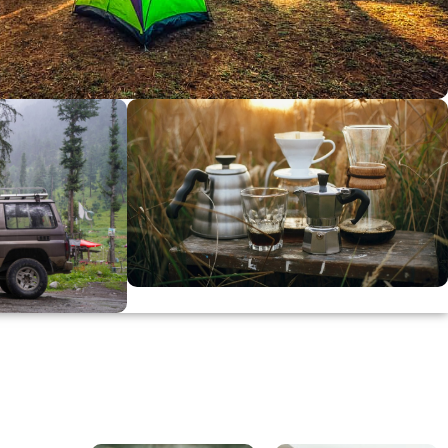
dirimi
0
00
in
SSK
KAHVE KEYFİ
Kahvemizi Denediniz mi ?
ARI
Keşfet