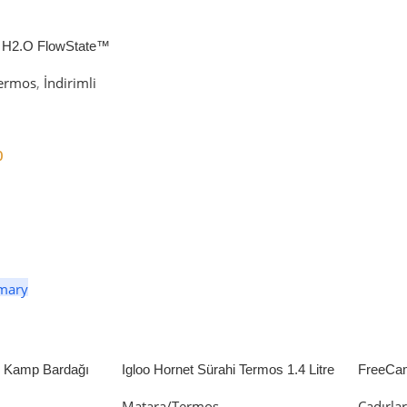
 H2.O FlowState™
petli Termos | 1.18L
ermos
,
İndirimli
0
er
li Kamp Bardağı
Igloo Hornet Sürahi Termos 1.4 Litre
FreeCa
Çadır 
Matara/Termos
Çadırla