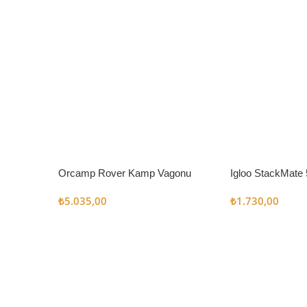
Orcamp Rover Kamp Vagonu
Igloo StackMate 
Seti
₺
5.035,00
₺
1.730,00