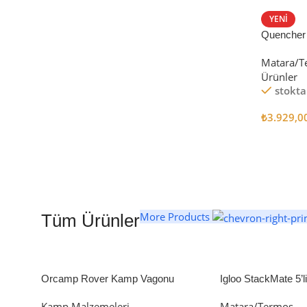
STANLEY TERMOS
YENI
Quencher
Satın Al
Tumbler Pi
Matara/T
Ürünler
stokta
₺
3.929,0
Seçenekl
More Products
Tüm Ürünler
Orcamp Rover Kamp Vagonu
Igloo StackMate 5’
Seti
Kamp Malzemeleri
Matara/Termos