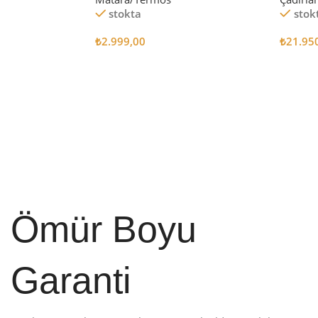
stokta
stok
₺
2.999,00
₺
21.95
Sepete Ekle
Sepete
Ömür Boyu
Garanti