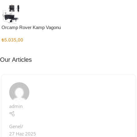
Kampçı
Şefler İçin
Keşfet
Orcamp Rover Kamp Vagonu
₺
5.035,00
Our Articles
admin
Genel
27 Haz 2025