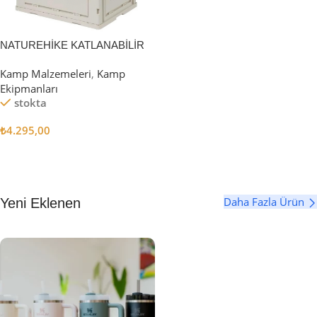
NATUREHİKE KATLANABİLİR
SAKLAMA KUTUSU 52 LİTRE
Kamp Malzemeleri
,
Kamp
Ekipmanları
stokta
₺
4.295,00
Sepete Ekle
Daha Fazla Ürün
Yeni Eklenen