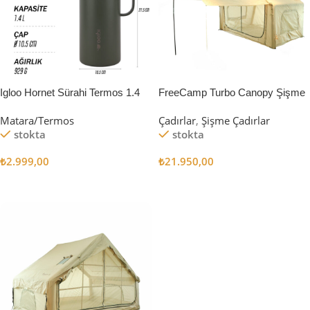
Igloo Hornet Sürahi Termos 1.4
FreeCamp Turbo Canopy Şişme
Litre
Çadır 8m2
Matara/Termos
Çadırlar
,
Şişme Çadırlar
stokta
stokta
₺
2.999,00
₺
21.950,00
Sepete Ekle
Sepete Ekle