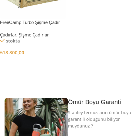
FreeCamp Turbo Şişme Çadır
6.3m2
Çadırlar
,
Şişme Çadırlar
stokta
₺
18.800,00
Sepete Ekle
Ömür Boyu Garanti
Stanley termosların ömür boyu
garantili olduğunu biliyor
muydunuz ?