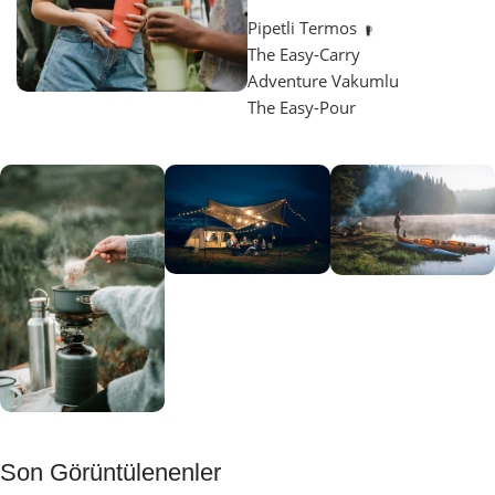
Pipetli Termos
The Easy-Carry
Adventure Vakumlu
The Easy-Pour
Aydınlatma
SUP &
KANO
Gecene Renk
Sınır
Kat
tanımayanlar
Keşfet
için
Kamp
Keşfet
Son Görüntülenenler
Muftağı