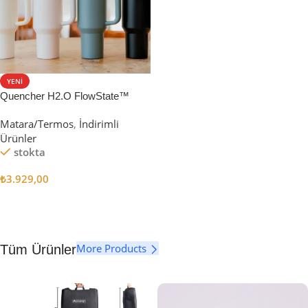
YENI
Quencher H2.O FlowState™
Tumbler Pipetli Termos | 1.18L
Matara/Termos
,
İndirimli
Ürünler
stokta
₺
3.929,00
Seçenekler
More Products
Tüm Ürünler