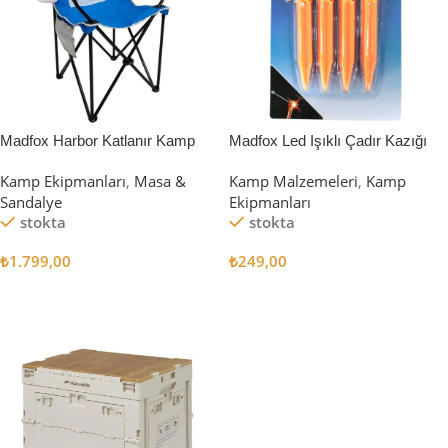
Madfox Harbor Katlanır Kamp
Madfox Led Işıklı Çadır Kazığı
Sandalyesi MAVİ
15cm 4Pcs
Kamp Ekipmanları
,
Masa &
Kamp Malzemeleri
,
Kamp
Sandalye
Ekipmanları
stokta
stokta
₺
1.799,00
₺
249,00
Sepete Ekle
Sepete Ekle