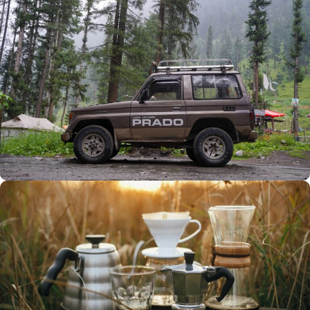
Büyük Yaz İndirimi
0
00
00
00
Günler
Hr
Min
SSK
Alışverişe Başla
ARAÇ AKSESUARLARI
SATIŞ VE MONTAJ
Keşfet