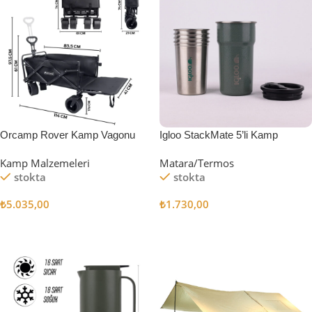
Orcamp Rover Kamp Vagonu
Igloo StackMate 5’li Kamp
Bardağı Seti
Kamp Malzemeleri
Matara/Termos
stokta
stokta
₺
5.035,00
₺
1.730,00
Sepete Ekle
Sepete Ekle