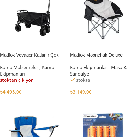
Madfox Voyager Katlanır Çok
Madfox Moonchair Deluxe
Amaçlı Yük Taşıma Arabası
Katlanır Kamp Sandalyesi
Kamp Malzemeleri
,
Kamp
Kamp Ekipmanları
,
Masa &
[Vagon] BLACK
Siyah/Gri
Ekipmanları
Sandalye
stoktan çıkıyor
stokta
₺
4.495,00
₺
3.149,00
Devamını Oku
Sepete Ekle