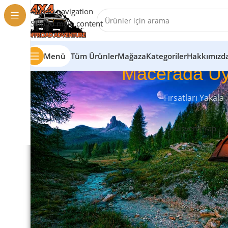
Skip to navigation
Skip to main content
Menü
Tüm Ürünler
Mağaza
Kategoriler
Hakkımızd
Macerada Uy
Fırsatları Yakala
Alışveriş Yap