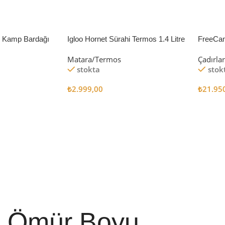
li Kamp Bardağı
Igloo Hornet Sürahi Termos 1.4 Litre
FreeCa
Çadır 
Matara/Termos
Çadırla
stokta
stok
₺
2.999,00
₺
21.95
Sepete Ekle
Sepete
Ömür Boyu