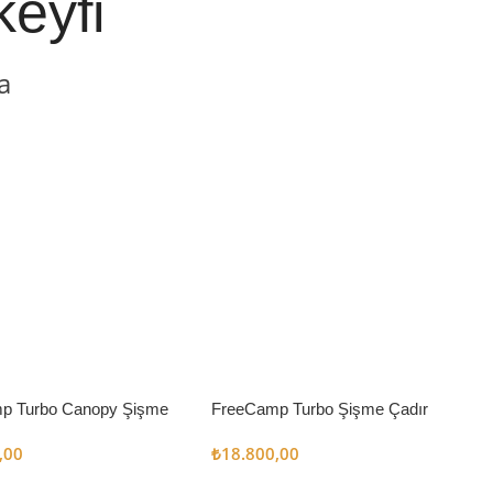
keyfi
a
p Turbo Canopy Şişme
FreeCamp Turbo Şişme Çadır
m2
6.3m2
,00
₺
18.800,00