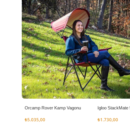
Orcamp Rover Kamp Vagonu
Igloo StackMate 
Seti
₺
5.035,00
₺
1.730,00