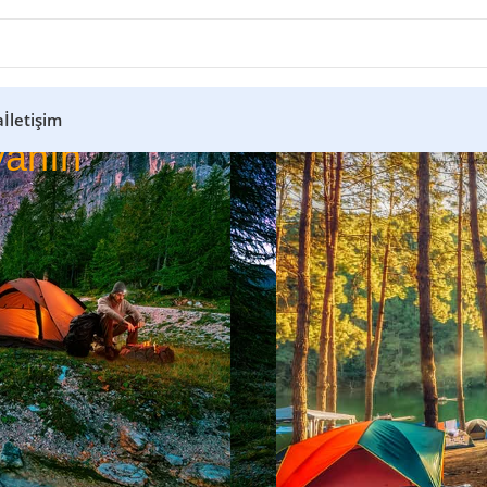
a
İletişim
anın