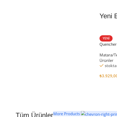
Yeni 
EN İYİ FİYATLA
STANLEY TERMOS
YENI
Quencher
Satın Al
Tumbler Pi
Matara/T
Ürünler
stokta
₺
3.929,0
Seçenekl
More Products
Tüm Ürünler