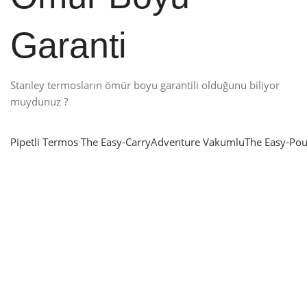
Garanti
Stanley termosların ömür boyu garantili olduğunu biliyor
muydunuz ?
Pipetli Termos
The Easy-Carry
Adventure Vakumlu
The Easy-Pou
nlatma
SUP & KANO
ne Renk Kat
Sınır tanımayanlar için
t
Keşfet