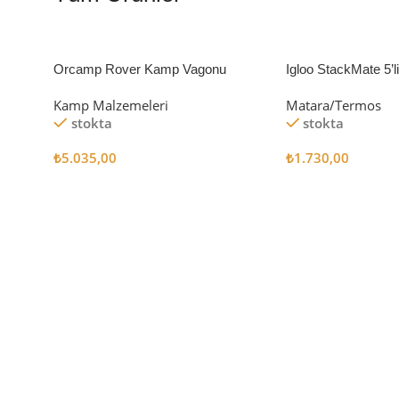
Orcamp Rover Kamp Vagonu
Igloo StackMate 5’
Seti
Kamp Malzemeleri
Matara/Termos
stokta
stokta
₺
5.035,00
₺
1.730,00
Sepete Ekle
Sepete Ekle