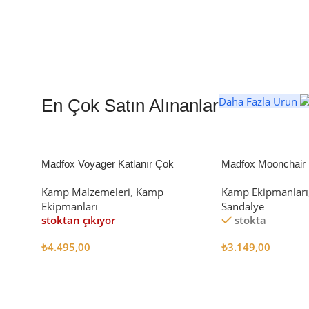
Daha Fazla Ürün
En Çok Satın Alınanlar
Madfox Voyager Katlanır Çok
Madfox Moonchair D
Amaçlı Yük Taşıma Arabası [Vagon]
Kamp Sandalyesi S
Kamp Malzemeleri
,
Kamp
Kamp Ekipmanları
BLACK
Ekipmanları
Sandalye
stoktan çıkıyor
stokta
₺
4.495,00
₺
3.149,00
Devamını Oku
Sepete Ekle