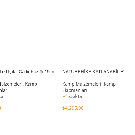
Led Işıklı Çadır Kazığı 15cm
NATUREHİKE KATLANABİLİR
SAKLAMA KUTUSU 52 LİTRE
alzemeleri
,
Kamp
Kamp Malzemeleri
,
Kamp
ları
Ekipmanları
ta
stokta
0
₺
4.295,00
 Ekle
Sepete Ekle