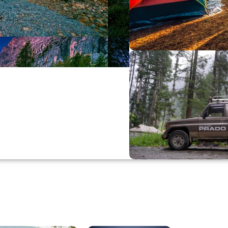
Büyük Yaz İn
0
00
0
Günler
Hr
M
Alışverişe Başla
ARAÇ AKSESUARL
SATIŞ VE MONTAJ
Keşfet