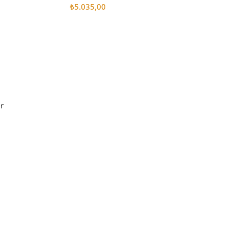
₺
5.035,00
Sepete Ekle
r