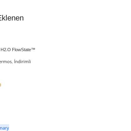
Eklenen
 H2.O FlowState™
petli Termos | 1.18L
ermos
,
İndirimli
0
er