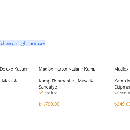
eluxe Katlanır
Madfox Harbor Katlanır Kamp
Madfox 
iyah/Gri
Sandalyesi MAVİ
4Pcs
,
Masa &
Kamp Ekipmanları
,
Masa &
Kamp M
Sandalye
Ekipman
stokta
stok
₺
1.799,00
₺
249,0
Sepete Ekle
Sepete