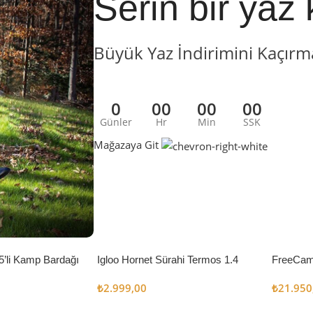
Serin bir yaz 
Büyük Yaz İndirimini Kaçırm
0
00
00
00
Günler
Hr
Min
SSK
Mağazaya Git
5’li Kamp Bardağı
Igloo Hornet Sürahi Termos 1.4
FreeCam
Litre
Çadır 8
₺
2.999,00
₺
21.950