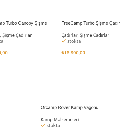
mp Turbo Canopy Şişme
FreeCamp Turbo Şişme Çadır
8m2
6.3m2
r
,
Şişme Çadırlar
Çadırlar
,
Şişme Çadırlar
ta
stokta
0,00
₺
18.800,00
 Ekle
Sepete Ekle
Orcamp Rover Kamp Vagonu
Kamp Malzemeleri
stokta