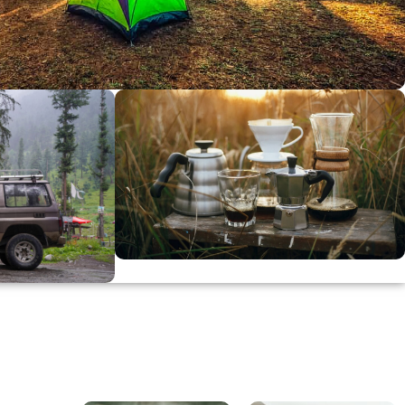
dirimi
0
00
in
SSK
KAHVE KEYFİ
Kahvemizi Denediniz mi ?
ARI
Keşfet