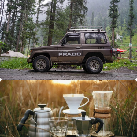
Büyük Yaz İndirimi
0
00
00
00
Günler
Hr
Min
SSK
Alışverişe Başla
ARAÇ AKSESUARLARI
SATIŞ VE MONTAJ
Keşfet