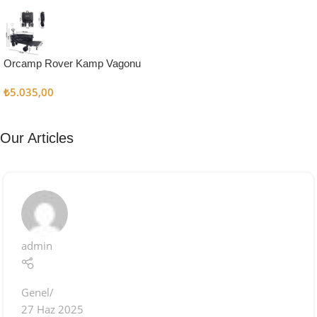
Kampçı
Şefler İçin
Keşfet
Orcamp Rover Kamp Vagonu
₺
5.035,00
Our Articles
admin
Genel
27 Haz 2025