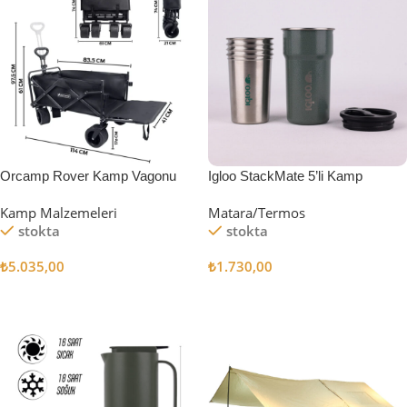
Orcamp Rover Kamp Vagonu
Igloo StackMate 5’li Kamp
Bardağı Seti
Kamp Malzemeleri
Matara/Termos
stokta
stokta
₺
5.035,00
₺
1.730,00
Sepete Ekle
Sepete Ekle