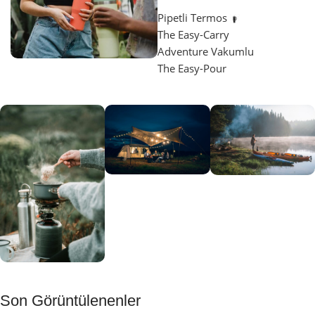
Pipetli Termos
The Easy-Carry
Adventure Vakumlu
The Easy-Pour
Aydınlatma
SUP &
KANO
Gecene Renk
Sınır
Kat
tanımayanlar
Keşfet
için
Kamp
Keşfet
Son Görüntülenenler
Muftağı