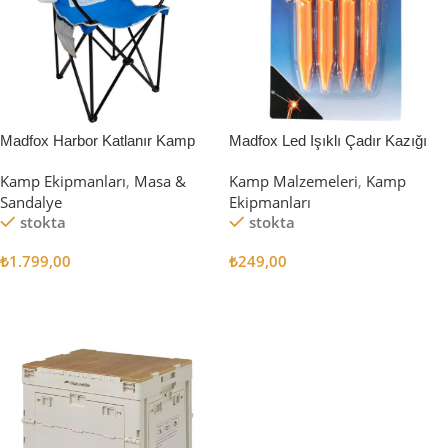
Madfox Harbor Katlanır Kamp
Madfox Led Işıklı Çadır Kazığı
Sandalyesi MAVİ
15cm 4Pcs
Kamp Ekipmanları
,
Masa &
Kamp Malzemeleri
,
Kamp
Sandalye
Ekipmanları
stokta
stokta
₺
1.799,00
₺
249,00
Sepete Ekle
Sepete Ekle