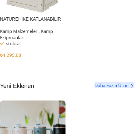
NATUREHİKE KATLANABİLİR
SAKLAMA KUTUSU 52 LİTRE
Kamp Malzemeleri
,
Kamp
Ekipmanları
stokta
₺
4.295,00
Sepete Ekle
Daha Fazla Ürün
Yeni Eklenen