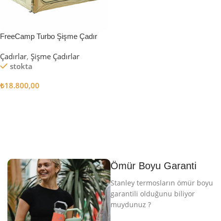
FreeCamp Turbo Şişme Çadır
6.3m2
Çadırlar
,
Şişme Çadırlar
stokta
₺
18.800,00
Sepete Ekle
Ömür Boyu Garanti
Stanley termosların ömür boyu
garantili olduğunu biliyor
muydunuz ?