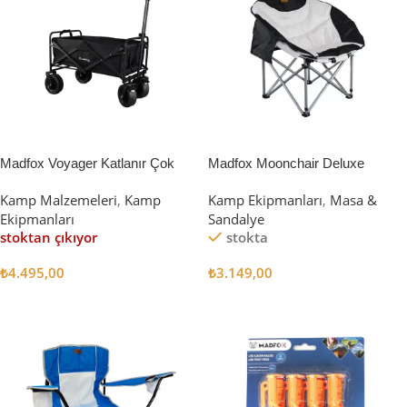
Madfox Voyager Katlanır Çok
Madfox Moonchair Deluxe
Amaçlı Yük Taşıma Arabası
Katlanır Kamp Sandalyesi
Kamp Malzemeleri
,
Kamp
Kamp Ekipmanları
,
Masa &
[Vagon] BLACK
Siyah/Gri
Ekipmanları
Sandalye
stoktan çıkıyor
stokta
₺
4.495,00
₺
3.149,00
Devamını Oku
Sepete Ekle