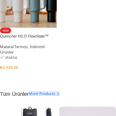
YENI
Quencher H2.O FlowState™
Tumbler Pipetli Termos | 1.18L
Matara/Termos
,
İndirimli
Ürünler
stokta
₺
3.929,00
Seçenekler
More Products
Tüm Ürünler