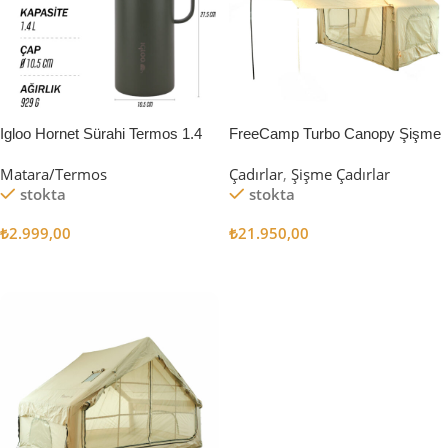
Igloo Hornet Sürahi Termos 1.4
FreeCamp Turbo Canopy Şişme
Litre
Çadır 8m2
Matara/Termos
Çadırlar
,
Şişme Çadırlar
stokta
stokta
₺
2.999,00
₺
21.950,00
Sepete Ekle
Sepete Ekle