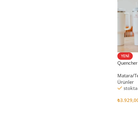
Satın Al
YENI
Quencher
Tumbler Pi
Matara/T
Ürünler
stokta
₺
3.929,0
Seçenekl