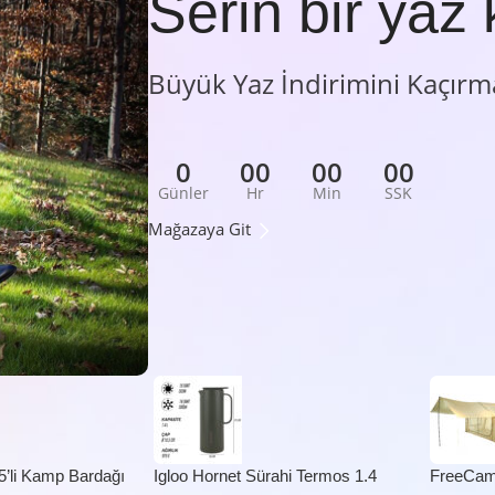
Serin bir yaz 
Büyük Yaz İndirimini Kaçırm
0
00
00
00
Günler
Hr
Min
SSK
Mağazaya Git
5’li Kamp Bardağı
Igloo Hornet Sürahi Termos 1.4
FreeCam