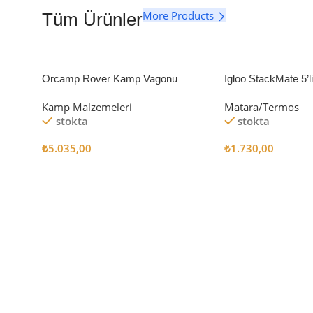
More Products
Tüm Ürünler
Orcamp Rover Kamp Vagonu
Igloo StackMate 5’
Seti
Kamp Malzemeleri
Matara/Termos
stokta
stokta
₺
5.035,00
₺
1.730,00
Sepete Ekle
Sepete Ekle