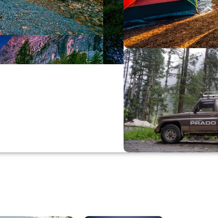
Büyük Yaz İn
0
00
0
Günler
Hr
M
Alışverişe Başla
ARAÇ AKSESUARL
SATIŞ VE MONTAJ
Keşfet