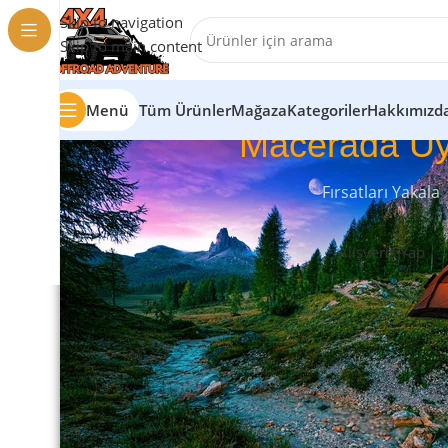
Skip to navigation
Skip to main content
Menü
Tüm Ürünler
Mağaza
Kategoriler
Hakkımızd
Macerada Uy
Fırsatları Yakala
Alışveriş Yap