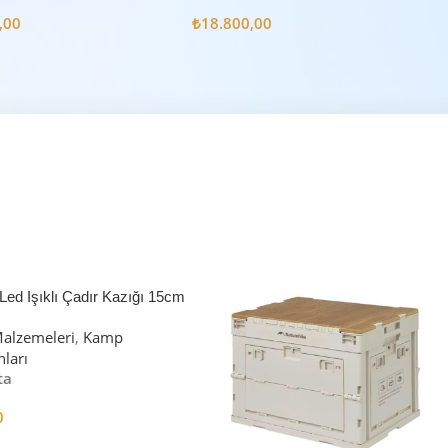
m2
6.3m2
,00
₺
18.800,00
Led Işıklı Çadır Kazığı 15cm
alzemeleri
,
Kamp
ları
ta
0