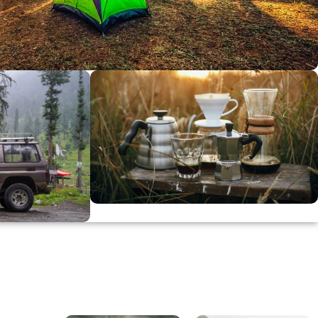
dirimi
0
00
in
SSK
KAHVE KEYFİ
Kahvemizi Denediniz mi ?
ARI
Keşfet