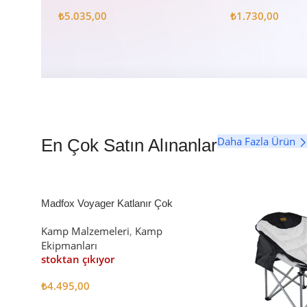
Seti
₺
5.035,00
₺
1.730,00
Daha Fazla Ürün
En Çok Satın Alınanlar
Madfox Voyager Katlanır Çok
Amaçlı Yük Taşıma Arabası [Vagon]
Kamp Malzemeleri
,
Kamp
BLACK
Ekipmanları
stoktan çıkıyor
₺
4.495,00