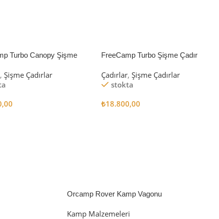
mp Turbo Canopy Şişme
FreeCamp Turbo Şişme Çadır
8m2
6.3m2
r
,
Şişme Çadırlar
Çadırlar
,
Şişme Çadırlar
ta
stokta
0,00
₺
18.800,00
 Ekle
Sepete Ekle
Orcamp Rover Kamp Vagonu
Kamp Malzemeleri