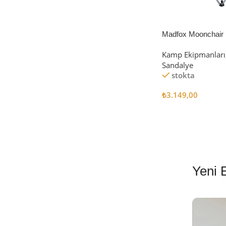
Devamını Oku
Madfox Moonchair D
Kamp Sandalyesi S
Kamp Ekipmanları
Sandalye
stokta
₺
3.149,00
Sepete Ekle
Yeni 
EN İYİ FİYATLA
STANLEY TERMOS