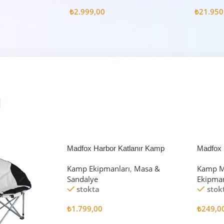
Litre
Çadır 8
₺
2.999,00
₺
21.950
Madfox Harbor Katlanır Kamp
Madfox 
Sandalyesi MAVİ
4Pcs
Kamp Ekipmanları
,
Masa &
Kamp M
Sandalye
Ekipman
stokta
stok
₺
1.799,00
₺
249,0