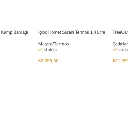
li Kamp Bardağı
Igloo Hornet Sürahi Termos 1.4 Litre
FreeCa
Çadır 
Matara/Termos
Çadırla
stokta
stok
₺
2.999,00
₺
21.95
Sepete Ekle
Sepete