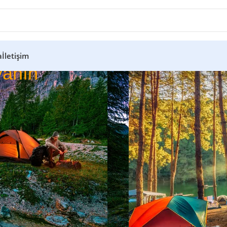
a
İletişim
anın