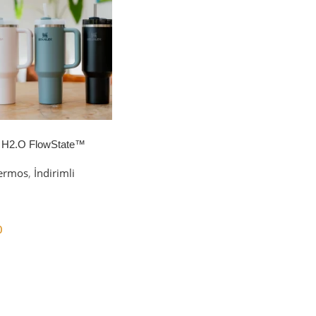
 H2.O FlowState™
petli Termos | 1.18L
ermos
,
İndirimli
0
er