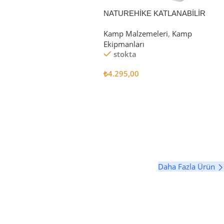
 Ekle
NATUREHİKE KATLANABİLİR
SAKLAMA KUTUSU 52 LİTRE
Kamp Malzemeleri
,
Kamp
Ekipmanları
stokta
₺
4.295,00
Sepete Ekle
Daha Fazla Ürün