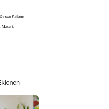
Sepete Ekle
Sepete
eluxe Katlanır
iyah/Gri
,
Masa &
Eklenen