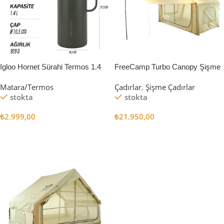
Igloo Hornet Sürahi Termos 1.4
FreeCamp Turbo Canopy Şişme
Litre
Çadır 8m2
Matara/Termos
Çadırlar
,
Şişme Çadırlar
stokta
stokta
₺
2.999,00
₺
21.950,00
Sepete Ekle
Sepete Ekle