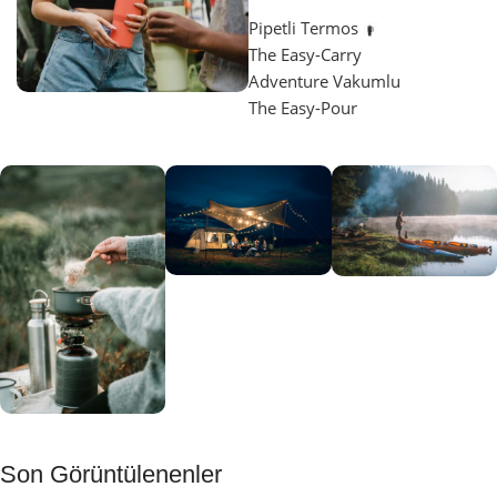
Pipetli Termos
The Easy-Carry
Adventure Vakumlu
The Easy-Pour
Aydınlatma
SUP &
KANO
Gecene Renk
Sınır
Kat
tanımayanlar
Keşfet
için
Kamp
Keşfet
Son Görüntülenenler
Muftağı