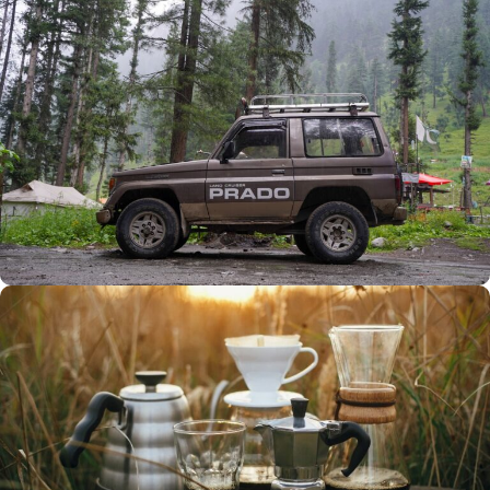
Büyük Yaz İndirimi
0
00
00
00
Günler
Hr
Min
SSK
Alışverişe Başla
ARAÇ AKSESUARLARI
SATIŞ VE MONTAJ
Keşfet