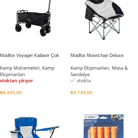
Madfox Voyager Katlanır Çok
Madfox Moonchair Deluxe
Amaçlı Yük Taşıma Arabası
Katlanır Kamp Sandalyesi
Kamp Malzemeleri
,
Kamp
Kamp Ekipmanları
,
Masa &
[Vagon] BLACK
Siyah/Gri
Ekipmanları
Sandalye
stoktan çıkıyor
stokta
₺
4.495,00
₺
3.149,00
Devamını Oku
Sepete Ekle