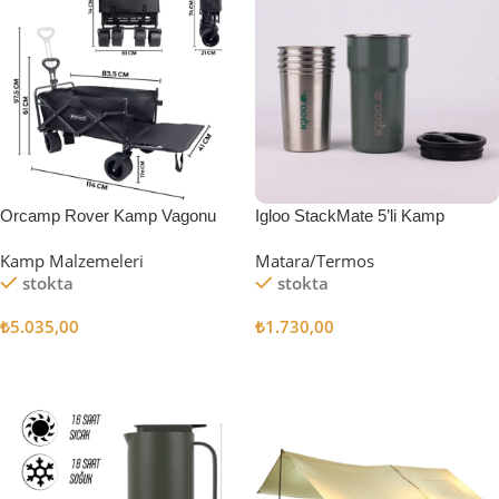
Orcamp Rover Kamp Vagonu
Igloo StackMate 5’li Kamp
Bardağı Seti
Kamp Malzemeleri
Matara/Termos
stokta
stokta
₺
5.035,00
₺
1.730,00
Sepete Ekle
Sepete Ekle