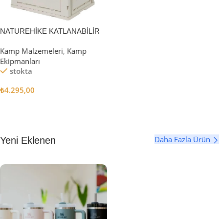
NATUREHİKE KATLANABİLİR
SAKLAMA KUTUSU 52 LİTRE
Kamp Malzemeleri
,
Kamp
Ekipmanları
stokta
₺
4.295,00
Sepete Ekle
Daha Fazla Ürün
Yeni Eklenen