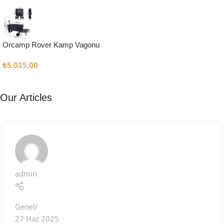
Kampçı
Şefler İçin
Keşfet
Orcamp Rover Kamp Vagonu
₺
5.035,00
Our Articles
admin
Genel
27 Haz 2025