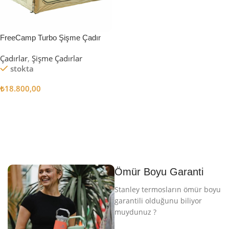
FreeCamp Turbo Şişme Çadır
6.3m2
Çadırlar
,
Şişme Çadırlar
stokta
₺
18.800,00
Sepete Ekle
Ömür Boyu Garanti
Stanley termosların ömür boyu
garantili olduğunu biliyor
muydunuz ?