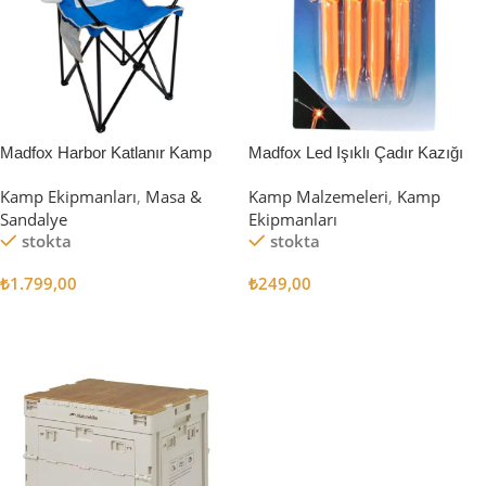
Madfox Harbor Katlanır Kamp
Madfox Led Işıklı Çadır Kazığı
Sandalyesi MAVİ
15cm 4Pcs
Kamp Ekipmanları
,
Masa &
Kamp Malzemeleri
,
Kamp
Sandalye
Ekipmanları
stokta
stokta
₺
1.799,00
₺
249,00
Sepete Ekle
Sepete Ekle