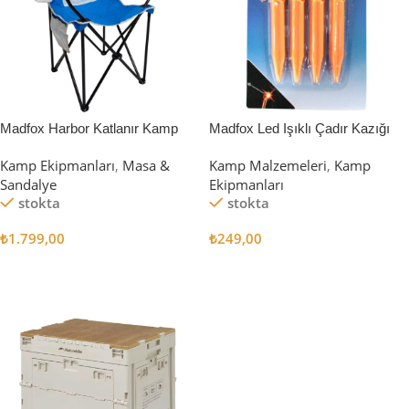
Madfox Harbor Katlanır Kamp
Madfox Led Işıklı Çadır Kazığı
Sandalyesi MAVİ
15cm 4Pcs
Kamp Ekipmanları
,
Masa &
Kamp Malzemeleri
,
Kamp
Sandalye
Ekipmanları
stokta
stokta
₺
1.799,00
₺
249,00
Sepete Ekle
Sepete Ekle