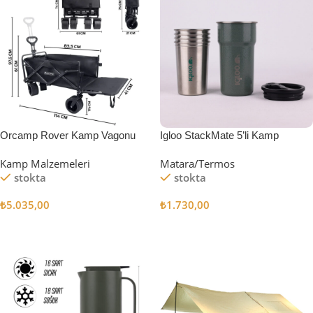
Orcamp Rover Kamp Vagonu
Igloo StackMate 5’li Kamp
Bardağı Seti
Kamp Malzemeleri
Matara/Termos
stokta
stokta
₺
5.035,00
₺
1.730,00
Sepete Ekle
Sepete Ekle