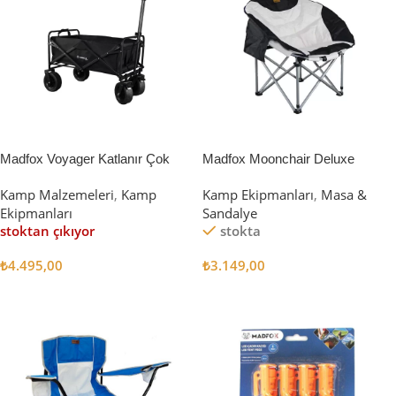
Madfox Voyager Katlanır Çok
Madfox Moonchair Deluxe
Amaçlı Yük Taşıma Arabası
Katlanır Kamp Sandalyesi
Kamp Malzemeleri
,
Kamp
Kamp Ekipmanları
,
Masa &
[Vagon] BLACK
Siyah/Gri
Ekipmanları
Sandalye
stoktan çıkıyor
stokta
₺
4.495,00
₺
3.149,00
Devamını Oku
Sepete Ekle