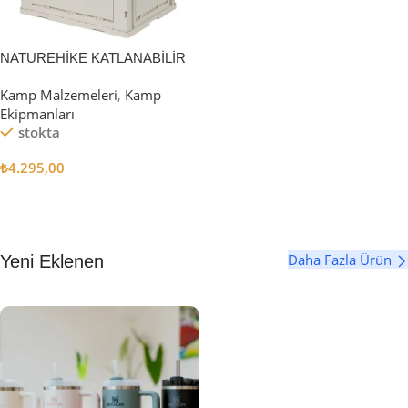
NATUREHİKE KATLANABİLİR
SAKLAMA KUTUSU 52 LİTRE
Kamp Malzemeleri
,
Kamp
Ekipmanları
stokta
₺
4.295,00
Sepete Ekle
Daha Fazla Ürün
Yeni Eklenen