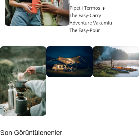
Pipetli Termos
The Easy-Carry
Adventure Vakumlu
The Easy-Pour
Aydınlatma
SUP &
KANO
Gecene Renk
Sınır
Kat
tanımayanlar
Keşfet
için
Kamp
Keşfet
Son Görüntülenenler
Muftağı