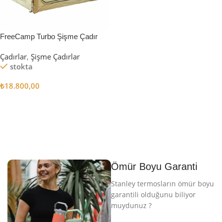
FreeCamp Turbo Şişme Çadır
6.3m2
Çadırlar
,
Şişme Çadırlar
stokta
₺
18.800,00
Sepete Ekle
Ömür Boyu Garanti
Stanley termosların ömür boyu
garantili olduğunu biliyor
muydunuz ?