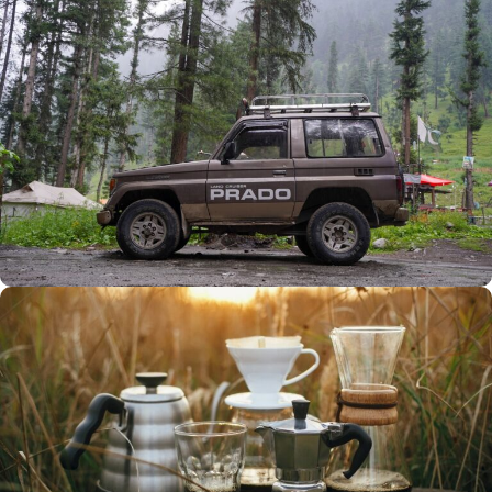
Büyük Yaz İndirimi
0
00
00
00
Günler
Hr
Min
SSK
Alışverişe Başla
ARAÇ AKSESUARLARI
SATIŞ VE MONTAJ
Keşfet