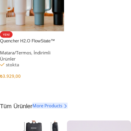
YENI
Quencher H2.O FlowState™
Tumbler Pipetli Termos | 1.18L
Matara/Termos
,
İndirimli
Ürünler
stokta
₺
3.929,00
Seçenekler
More Products
Tüm Ürünler