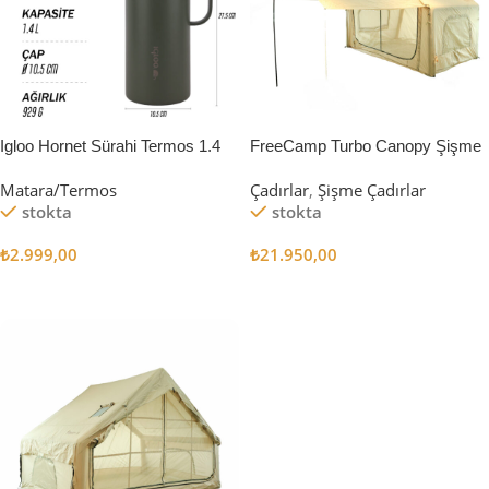
Igloo Hornet Sürahi Termos 1.4
FreeCamp Turbo Canopy Şişme
Litre
Çadır 8m2
Matara/Termos
Çadırlar
,
Şişme Çadırlar
stokta
stokta
₺
2.999,00
₺
21.950,00
Sepete Ekle
Sepete Ekle