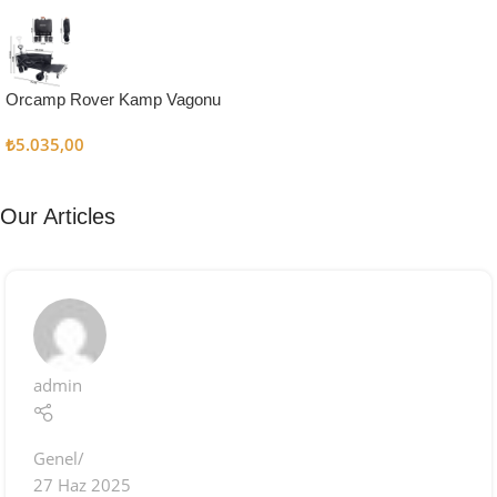
Kampçı
Şefler İçin
Keşfet
Orcamp Rover Kamp Vagonu
₺
5.035,00
Our Articles
admin
Genel
27 Haz 2025