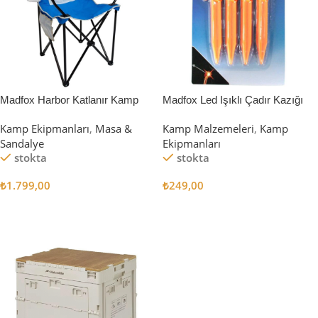
Madfox Harbor Katlanır Kamp
Madfox Led Işıklı Çadır Kazığı
Sandalyesi MAVİ
15cm 4Pcs
Kamp Ekipmanları
,
Masa &
Kamp Malzemeleri
,
Kamp
Sandalye
Ekipmanları
stokta
stokta
₺
1.799,00
₺
249,00
Sepete Ekle
Sepete Ekle