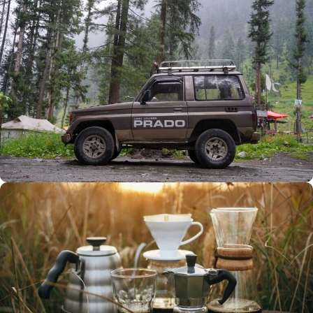
Büyük Yaz İndirimi
0
00
00
00
Günler
Hr
Min
SSK
Alışverişe Başla
ARAÇ AKSESUARLARI
SATIŞ VE MONTAJ
Keşfet