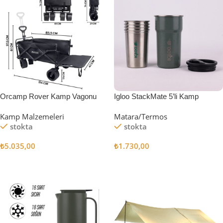
Orcamp Rover Kamp Vagonu
Igloo StackMate 5’li Kamp
Bardağı Seti
Kamp Malzemeleri
Matara/Termos
stokta
stokta
₺
5.035,00
₺
1.730,00
Sepete Ekle
Sepete Ekle