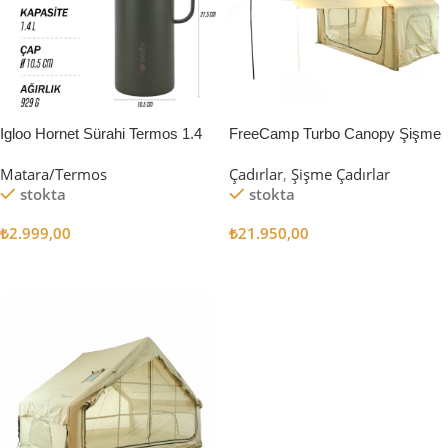
Igloo Hornet Sürahi Termos 1.4
FreeCamp Turbo Canopy Şişme
Litre
Çadır 8m2
Matara/Termos
Çadırlar
,
Şişme Çadırlar
stokta
stokta
₺
2.999,00
₺
21.950,00
Sepete Ekle
Sepete Ekle