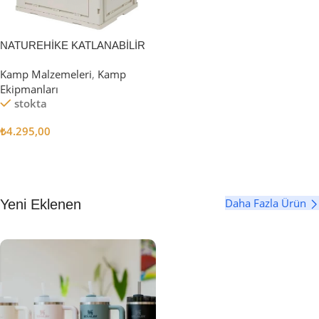
NATUREHİKE KATLANABİLİR
SAKLAMA KUTUSU 52 LİTRE
Kamp Malzemeleri
,
Kamp
Ekipmanları
stokta
₺
4.295,00
Sepete Ekle
Daha Fazla Ürün
Yeni Eklenen