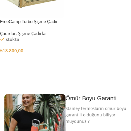
FreeCamp Turbo Şişme Çadır
6.3m2
Çadırlar
,
Şişme Çadırlar
stokta
₺
18.800,00
Sepete Ekle
Ömür Boyu Garanti
Stanley termosların ömür boyu
garantili olduğunu biliyor
muydunuz ?