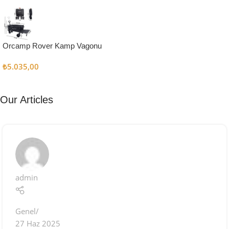
Kampçı
Şefler İçin
Keşfet
Orcamp Rover Kamp Vagonu
₺
5.035,00
Our Articles
admin
Genel
27 Haz 2025