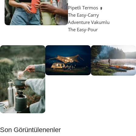
Pipetli Termos
The Easy-Carry
Adventure Vakumlu
The Easy-Pour
Aydınlatma
SUP &
KANO
Gecene Renk
Sınır
Kat
tanımayanlar
Keşfet
için
Kamp
Keşfet
Son Görüntülenenler
Muftağı