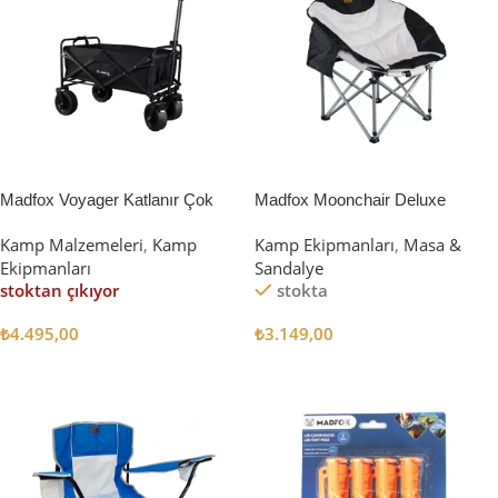
Madfox Voyager Katlanır Çok
Madfox Moonchair Deluxe
Amaçlı Yük Taşıma Arabası
Katlanır Kamp Sandalyesi
Kamp Malzemeleri
,
Kamp
Kamp Ekipmanları
,
Masa &
[Vagon] BLACK
Siyah/Gri
Ekipmanları
Sandalye
stoktan çıkıyor
stokta
₺
4.495,00
₺
3.149,00
Devamını Oku
Sepete Ekle