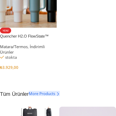
YENI
Quencher H2.O FlowState™
Tumbler Pipetli Termos | 1.18L
Matara/Termos
,
İndirimli
Ürünler
stokta
₺
3.929,00
Seçenekler
More Products
Tüm Ürünler