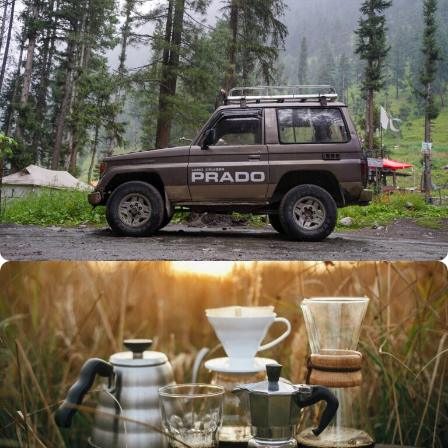
Büyük Yaz İndirimi
0
00
00
00
Günler
Hr
Min
SSK
Alışverişe Başla
ARAÇ AKSESUARLARI
SATIŞ VE MONTAJ
Keşfet