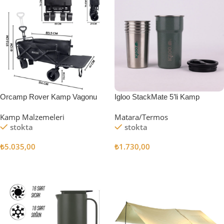
Orcamp Rover Kamp Vagonu
Igloo StackMate 5’li Kamp
Bardağı Seti
Kamp Malzemeleri
Matara/Termos
stokta
stokta
₺
5.035,00
₺
1.730,00
Sepete Ekle
Sepete Ekle