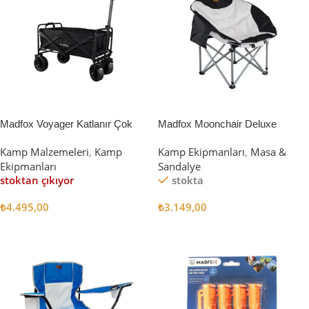
Madfox Voyager Katlanır Çok
Madfox Moonchair Deluxe
Amaçlı Yük Taşıma Arabası
Katlanır Kamp Sandalyesi
Kamp Malzemeleri
,
Kamp
Kamp Ekipmanları
,
Masa &
[Vagon] BLACK
Siyah/Gri
Ekipmanları
Sandalye
stoktan çıkıyor
stokta
₺
4.495,00
₺
3.149,00
Devamını Oku
Sepete Ekle