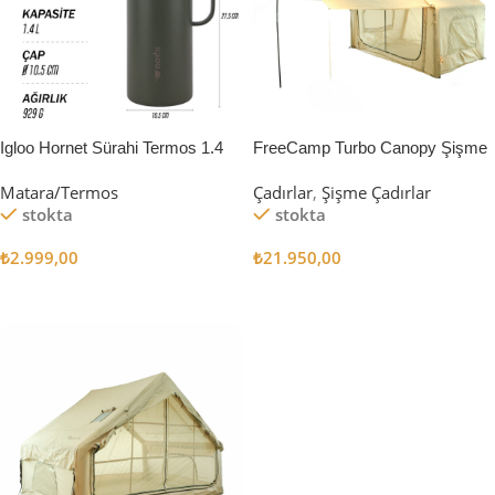
Igloo Hornet Sürahi Termos 1.4
FreeCamp Turbo Canopy Şişme
Litre
Çadır 8m2
Matara/Termos
Çadırlar
,
Şişme Çadırlar
stokta
stokta
₺
2.999,00
₺
21.950,00
Sepete Ekle
Sepete Ekle