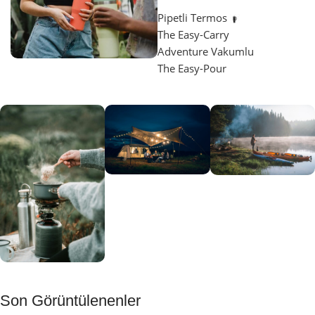
Pipetli Termos
The Easy-Carry
Adventure Vakumlu
The Easy-Pour
Aydınlatma
SUP &
KANO
Gecene Renk
Sınır
Kat
tanımayanlar
Keşfet
için
Kamp
Keşfet
Son Görüntülenenler
Muftağı