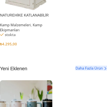
NATUREHİKE KATLANABİLİR
SAKLAMA KUTUSU 52 LİTRE
Kamp Malzemeleri
,
Kamp
Ekipmanları
stokta
₺
4.295,00
Sepete Ekle
Daha Fazla Ürün
Yeni Eklenen