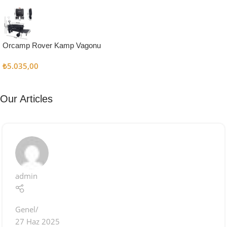
Kampçı
Şefler İçin
Keşfet
Orcamp Rover Kamp Vagonu
₺
5.035,00
Our Articles
admin
Genel
27 Haz 2025