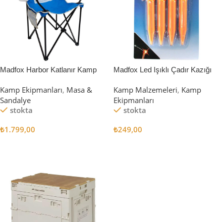
Madfox Harbor Katlanır Kamp
Madfox Led Işıklı Çadır Kazığı
Sandalyesi MAVİ
15cm 4Pcs
Kamp Ekipmanları
,
Masa &
Kamp Malzemeleri
,
Kamp
Sandalye
Ekipmanları
stokta
stokta
₺
1.799,00
₺
249,00
Sepete Ekle
Sepete Ekle