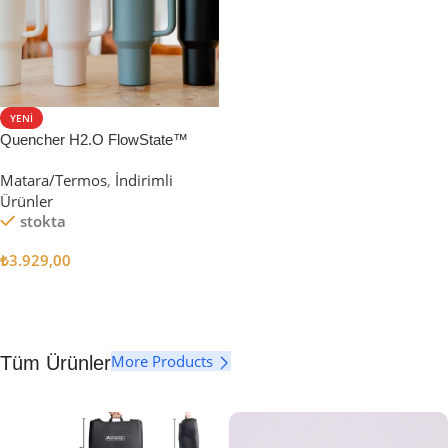
YENI
Quencher H2.O FlowState™
Tumbler Pipetli Termos | 1.18L
Matara/Termos
,
İndirimli
Ürünler
stokta
₺
3.929,00
Seçenekler
More Products
Tüm Ürünler