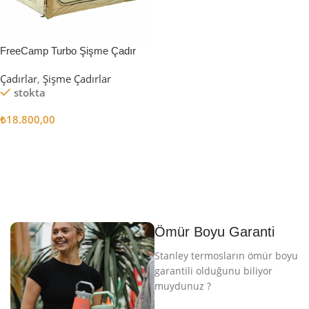
FreeCamp Turbo Şişme Çadır
6.3m2
Çadırlar
,
Şişme Çadırlar
stokta
₺
18.800,00
Sepete Ekle
Ömür Boyu Garanti
Stanley termosların ömür boyu
garantili olduğunu biliyor
muydunuz ?