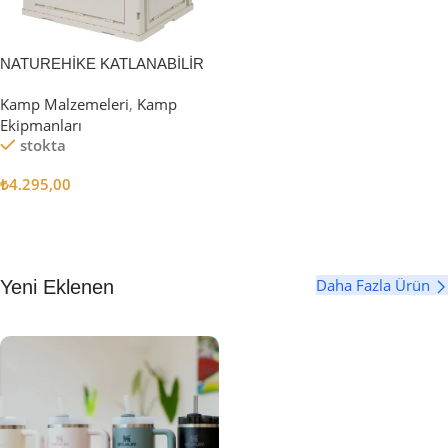
NATUREHİKE KATLANABİLİR
SAKLAMA KUTUSU 52 LİTRE
Kamp Malzemeleri
,
Kamp
Ekipmanları
stokta
₺
4.295,00
Sepete Ekle
Daha Fazla Ürün
Yeni Eklenen