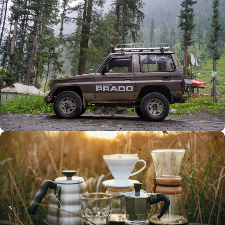
Büyük Yaz İndirimi
0
00
00
00
Günler
Hr
Min
SSK
Alışverişe Başla
ARAÇ AKSESUARLARI
SATIŞ VE MONTAJ
Keşfet