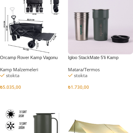
Orcamp Rover Kamp Vagonu
Igloo StackMate 5’li Kamp
Bardağı Seti
Kamp Malzemeleri
Matara/Termos
stokta
stokta
₺
5.035,00
₺
1.730,00
Sepete Ekle
Sepete Ekle