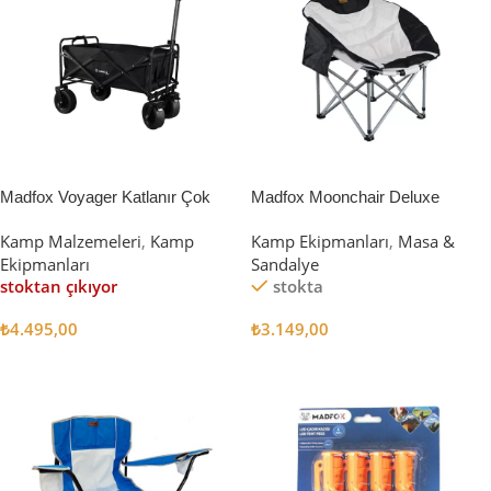
Madfox Voyager Katlanır Çok
Madfox Moonchair Deluxe
Amaçlı Yük Taşıma Arabası
Katlanır Kamp Sandalyesi
Kamp Malzemeleri
,
Kamp
Kamp Ekipmanları
,
Masa &
[Vagon] BLACK
Siyah/Gri
Ekipmanları
Sandalye
stoktan çıkıyor
stokta
₺
4.495,00
₺
3.149,00
Devamını Oku
Sepete Ekle