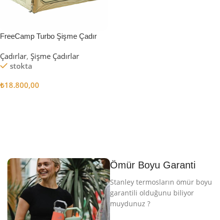
FreeCamp Turbo Şişme Çadır
6.3m2
Çadırlar
,
Şişme Çadırlar
stokta
₺
18.800,00
Sepete Ekle
Ömür Boyu Garanti
Stanley termosların ömür boyu
garantili olduğunu biliyor
muydunuz ?