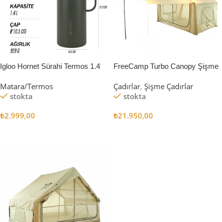
Igloo Hornet Sürahi Termos 1.4
FreeCamp Turbo Canopy Şişme
Litre
Çadır 8m2
Matara/Termos
Çadırlar
,
Şişme Çadırlar
stokta
stokta
₺
2.999,00
₺
21.950,00
Sepete Ekle
Sepete Ekle