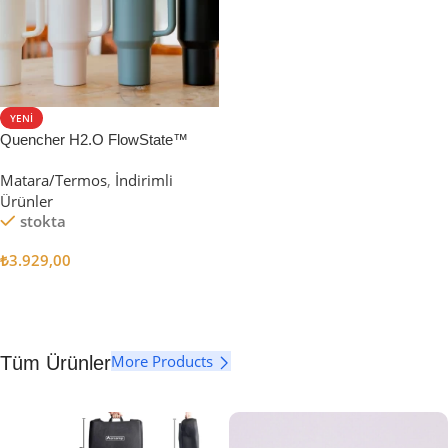
YENI
Quencher H2.O FlowState™
Tumbler Pipetli Termos | 1.18L
Matara/Termos
,
İndirimli
Ürünler
stokta
₺
3.929,00
Seçenekler
More Products
Tüm Ürünler