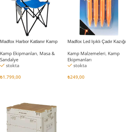
Madfox Harbor Katlanır Kamp
Madfox Led Işıklı Çadır Kazığı
Sandalyesi MAVİ
15cm 4Pcs
Kamp Ekipmanları
,
Masa &
Kamp Malzemeleri
,
Kamp
Sandalye
Ekipmanları
stokta
stokta
₺
1.799,00
₺
249,00
Sepete Ekle
Sepete Ekle