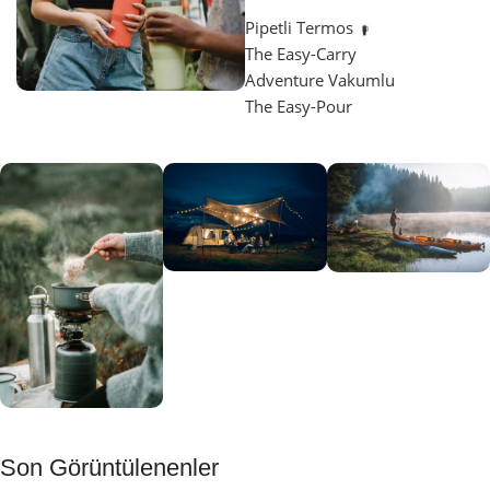
Pipetli Termos
The Easy-Carry
Adventure Vakumlu
The Easy-Pour
Aydınlatma
SUP &
KANO
Gecene Renk
Sınır
Kat
tanımayanlar
Keşfet
için
Kamp
Keşfet
Son Görüntülenenler
Muftağı