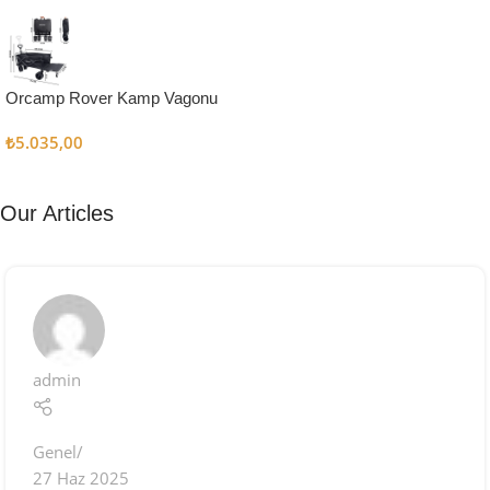
Kampçı
Şefler İçin
Keşfet
Orcamp Rover Kamp Vagonu
₺
5.035,00
Our Articles
admin
Genel
27 Haz 2025