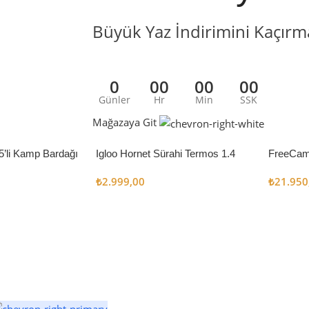
Büyük Yaz İndirimini Kaçırm
0
00
00
00
Günler
Hr
Min
SSK
Mağazaya Git
5’li Kamp Bardağı
Igloo Hornet Sürahi Termos 1.4
FreeCam
Litre
Çadır 8
₺
2.999,00
₺
21.950