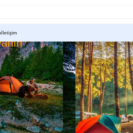
a
İletişim
anın