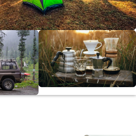
dirimi
0
00
in
SSK
KAHVE KEYFİ
Kahvemizi Denediniz mi ?
ARI
Keşfet