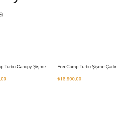
a
p Turbo Canopy Şişme
FreeCamp Turbo Şişme Çadır
m2
6.3m2
,00
₺
18.800,00