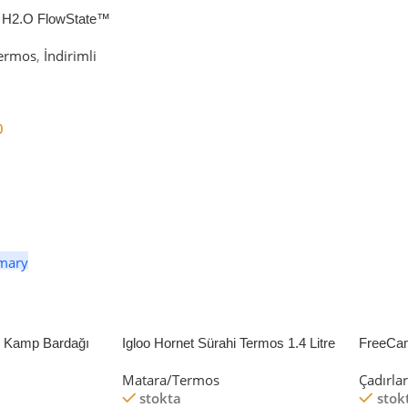
 H2.O FlowState™
petli Termos | 1.18L
ermos
,
İndirimli
0
er
li Kamp Bardağı
Igloo Hornet Sürahi Termos 1.4 Litre
FreeCa
Çadır 
Matara/Termos
Çadırla
stokta
stok