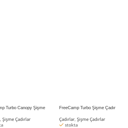
mp Turbo Canopy Şişme
FreeCamp Turbo Şişme Çadır
8m2
6.3m2
r
,
Şişme Çadırlar
Çadırlar
,
Şişme Çadırlar
ta
stokta