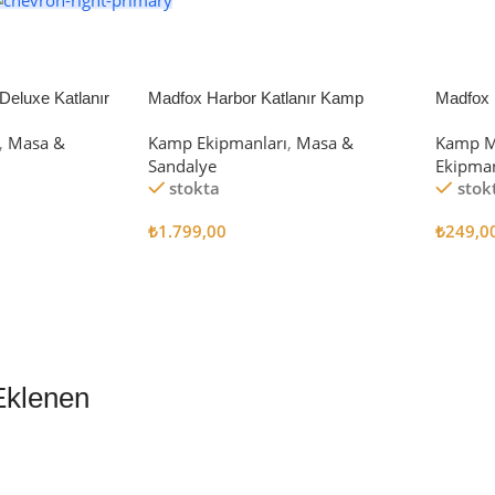
eluxe Katlanır
Madfox Harbor Katlanır Kamp
Madfox 
iyah/Gri
Sandalyesi MAVİ
4Pcs
,
Masa &
Kamp Ekipmanları
,
Masa &
Kamp M
Sandalye
Ekipman
stokta
stok
₺
1.799,00
₺
249,0
Sepete Ekle
Sepete
Eklenen