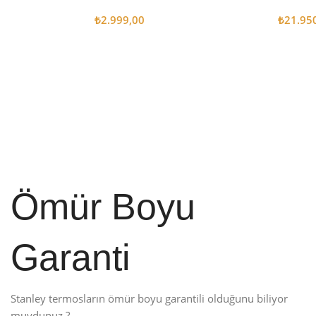
₺
2.999,00
₺
21.95
Sepete Ekle
Sepete
Ömür Boyu
Garanti
Stanley termosların ömür boyu garantili olduğunu biliyor
muydunuz ?