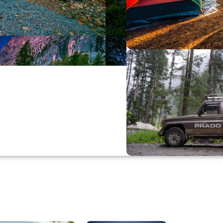
Büyük Yaz İn
0
00
0
Günler
Hr
M
Alışverişe Başla
ARAÇ AKSESUARL
SATIŞ VE MONTAJ
Keşfet