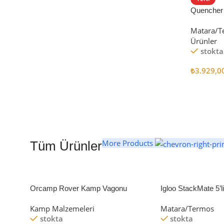
Quencher
Satın Al
Tumbler Pi
Matara/T
Ürünler
stokta
₺
3.929,0
Seçenekl
More Products
Tüm Ürünler
Orcamp Rover Kamp Vagonu
Igloo StackMate 5’
Seti
Kamp Malzemeleri
Matara/Termos
stokta
stokta