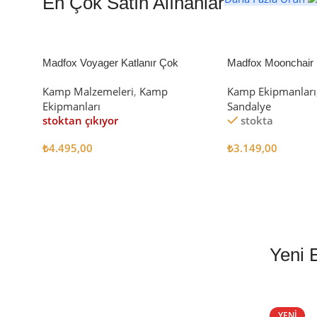
En Çok Satın Alınanlar
Madfox Voyager Katlanır Çok
Madfox Moonchair D
Amaçlı Yük Taşıma Arabası [Vagon]
Kamp Sandalyesi S
Kamp Malzemeleri
,
Kamp
Kamp Ekipmanları
BLACK
Ekipmanları
Sandalye
stoktan çıkıyor
stokta
₺
4.495,00
₺
3.149,00
Devamını Oku
Sepete Ekle
Yeni 
EN İYİ FİYATLA
STANLEY TERMOS
YENI