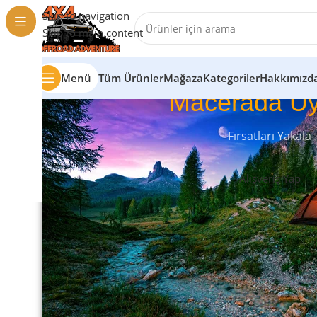
Skip to navigation
Skip to main content
Menü
Tüm Ürünler
Mağaza
Kategoriler
Hakkımızd
Macerada Uy
Fırsatları Yakala
Alışveriş Yap