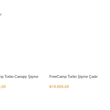
r
p Turbo Canopy Şişme
FreeCamp Turbo Şişme Çadır
m2
6.3m2
0,00
₺
18.800,00