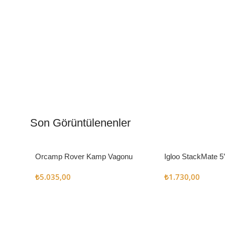
Kamp Muftağı
Aydı
Kampçı Şefler İçin
Gece
Son Görüntülenenler
Keşfet
Keşfe
Orcamp Rover Kamp Vagonu
Igloo StackMate 5
Seti
₺
5.035,00
₺
1.730,00