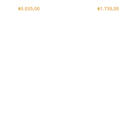
₺
5.035,00
₺
1.730,00
Sepete Ekle
Sepete Ekle