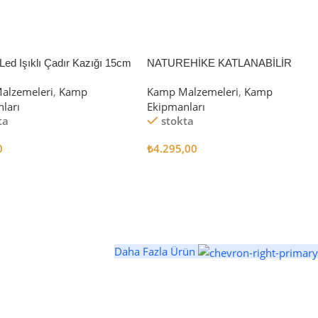
Led Işıklı Çadır Kazığı 15cm
NATUREHİKE KATLANABİLİR
SAKLAMA KUTUSU 52 LİTRE
alzemeleri
,
Kamp
Kamp Malzemeleri
,
Kamp
ları
Ekipmanları
ta
stokta
0
₺
4.295,00
 Ekle
Sepete Ekle
Daha Fazla Ürün