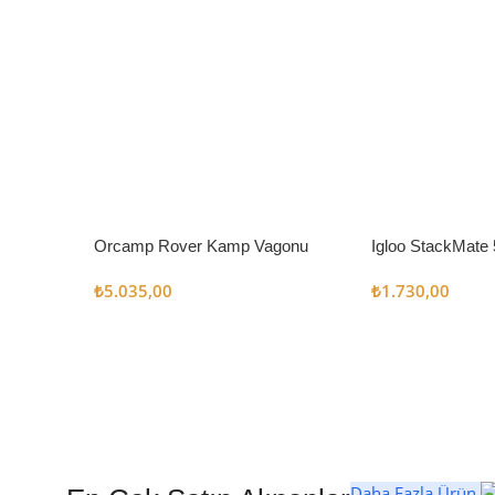
Orcamp Rover Kamp Vagonu
Igloo StackMate 
Seti
₺
5.035,00
₺
1.730,00
Daha Fazla Ürün