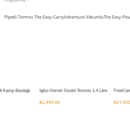
Pipetli Termos
The Easy-Carry
Adventure Vakumlu
The Easy-Pou
nlatma
SUP & KANO
ne Renk Kat
Sınır tanımayanlar için
t
Keşfet
’li Kamp Bardağı
Igloo Hornet Sürahi Termos 1.4 Litre
FreeCam
Çadır 8
₺
2.999,00
₺
21.95