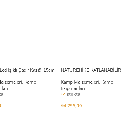
Led Işıklı Çadır Kazığı 15cm
NATUREHİKE KATLANABİLİR
SAKLAMA KUTUSU 52 LİTRE
alzemeleri
,
Kamp
Kamp Malzemeleri
,
Kamp
ları
Ekipmanları
ta
stokta
0
₺
4.295,00
 Ekle
Sepete Ekle