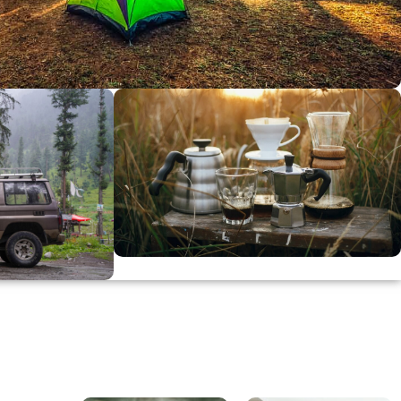
dirimi
0
00
in
SSK
KAHVE KEYFİ
Kahvemizi Denediniz mi ?
ARI
Keşfet