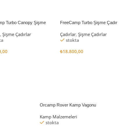
mp Turbo Canopy Şişme
FreeCamp Turbo Şişme Çadır
8m2
6.3m2
r
,
Şişme Çadırlar
Çadırlar
,
Şişme Çadırlar
ta
stokta
0,00
₺
18.800,00
 Ekle
Sepete Ekle
Orcamp Rover Kamp Vagonu
Kamp Malzemeleri
stokta