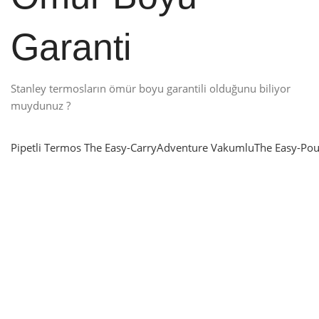
Garanti
Stanley termosların ömür boyu garantili olduğunu biliyor
muydunuz ?
Pipetli Termos
The Easy-Carry
Adventure Vakumlu
The Easy-Pou
nlatma
SUP & KANO
ne Renk Kat
Sınır tanımayanlar için
t
Keşfet