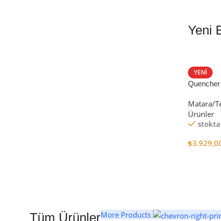
Yeni 
EN İYİ FİYATLA
STANLEY TERMOS
YENI
Quencher
Satın Al
Tumbler Pi
Matara/T
Ürünler
stokta
₺
3.929,0
Seçenekl
More Products
Tüm Ürünler