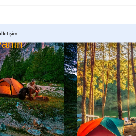
a
İletişim
anın