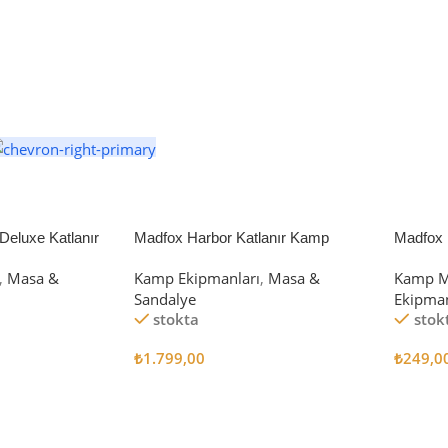
eluxe Katlanır
Madfox Harbor Katlanır Kamp
Madfox 
iyah/Gri
Sandalyesi MAVİ
4Pcs
,
Masa &
Kamp Ekipmanları
,
Masa &
Kamp M
Sandalye
Ekipman
stokta
stok
₺
1.799,00
₺
249,0
Sepete Ekle
Sepete