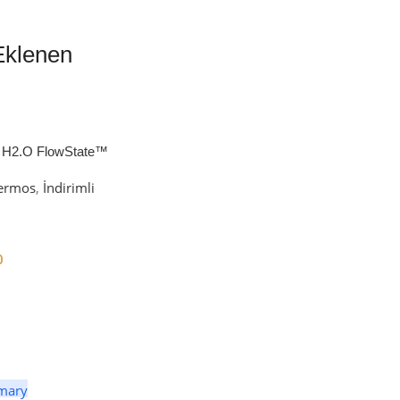
Eklenen
 H2.O FlowState™
petli Termos | 1.18L
ermos
,
İndirimli
0
er