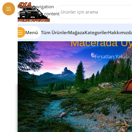
Skip to navigation
Skip to main content
Menü
Tüm Ürünler
Mağaza
Kategoriler
Hakkımızd
Macerada Uy
Fırsatları Yakala
Alışveriş Yap