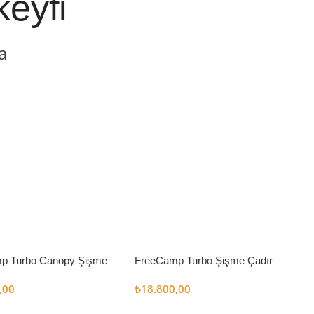
keyfi
a
p Turbo Canopy Şişme
FreeCamp Turbo Şişme Çadır
m2
6.3m2
,00
₺
18.800,00