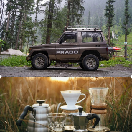
Büyük Yaz İndirimi
0
00
00
00
Günler
Hr
Min
SSK
Alışverişe Başla
ARAÇ AKSESUARLARI
SATIŞ VE MONTAJ
Keşfet