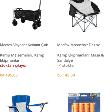
Madfox Voyager Katlanır Çok
Madfox Moonchair Deluxe
Amaçlı Yük Taşıma Arabası
Katlanır Kamp Sandalyesi
Kamp Malzemeleri
,
Kamp
Kamp Ekipmanları
,
Masa &
[Vagon] BLACK
Siyah/Gri
Ekipmanları
Sandalye
stoktan çıkıyor
stokta
₺
4.495,00
₺
3.149,00
Devamını Oku
Sepete Ekle