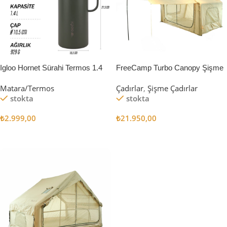
Igloo Hornet Sürahi Termos 1.4
FreeCamp Turbo Canopy Şişme
Litre
Çadır 8m2
Matara/Termos
Çadırlar
,
Şişme Çadırlar
stokta
stokta
₺
2.999,00
₺
21.950,00
Sepete Ekle
Sepete Ekle