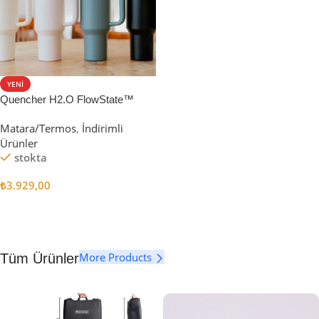
YENI
Quencher H2.O FlowState™
Tumbler Pipetli Termos | 1.18L
Matara/Termos
,
İndirimli
Ürünler
stokta
₺
3.929,00
Seçenekler
More Products
Tüm Ürünler