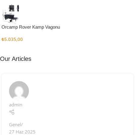
Kampçı
Şefler İçin
Keşfet
Orcamp Rover Kamp Vagonu
₺
5.035,00
Our Articles
admin
Genel
27 Haz 2025