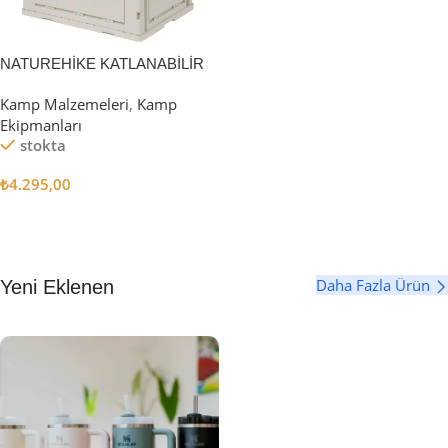
NATUREHİKE KATLANABİLİR
SAKLAMA KUTUSU 52 LİTRE
Kamp Malzemeleri
,
Kamp
Ekipmanları
stokta
₺
4.295,00
Sepete Ekle
Daha Fazla Ürün
Yeni Eklenen