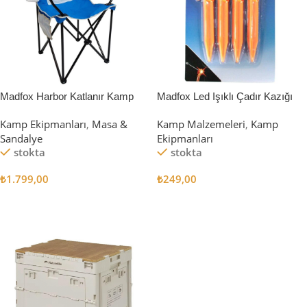
Madfox Harbor Katlanır Kamp
Madfox Led Işıklı Çadır Kazığı
Sandalyesi MAVİ
15cm 4Pcs
Kamp Ekipmanları
,
Masa &
Kamp Malzemeleri
,
Kamp
Sandalye
Ekipmanları
stokta
stokta
₺
1.799,00
₺
249,00
Sepete Ekle
Sepete Ekle