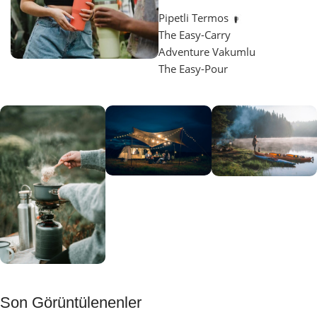
Pipetli Termos
The Easy-Carry
Adventure Vakumlu
The Easy-Pour
Aydınlatma
SUP &
KANO
Gecene Renk
Sınır
Kat
tanımayanlar
Keşfet
için
Kamp
Keşfet
Son Görüntülenenler
Muftağı