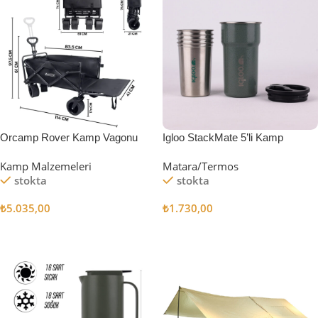
Orcamp Rover Kamp Vagonu
Igloo StackMate 5’li Kamp
Bardağı Seti
Kamp Malzemeleri
Matara/Termos
stokta
stokta
₺
5.035,00
₺
1.730,00
Sepete Ekle
Sepete Ekle