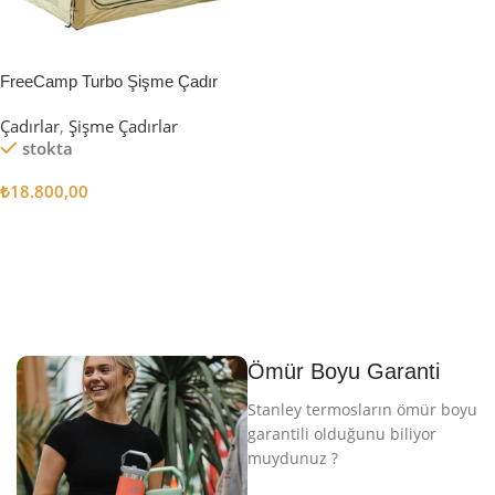
FreeCamp Turbo Şişme Çadır
6.3m2
Çadırlar
,
Şişme Çadırlar
stokta
₺
18.800,00
Sepete Ekle
Ömür Boyu Garanti
Stanley termosların ömür boyu
garantili olduğunu biliyor
muydunuz ?