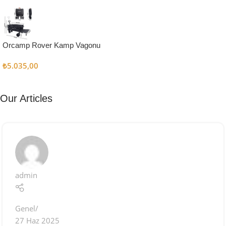
Kampçı
Şefler İçin
Keşfet
Orcamp Rover Kamp Vagonu
₺
5.035,00
Our Articles
admin
Genel
27 Haz 2025