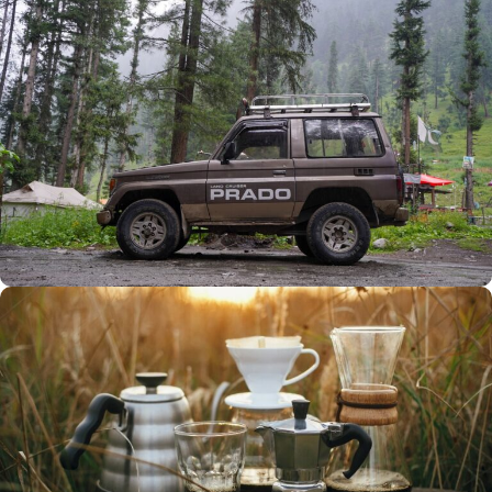
Büyük Yaz İndirimi
0
00
00
00
Günler
Hr
Min
SSK
Alışverişe Başla
ARAÇ AKSESUARLARI
SATIŞ VE MONTAJ
Keşfet