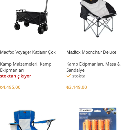
Madfox Voyager Katlanır Çok
Madfox Moonchair Deluxe
Amaçlı Yük Taşıma Arabası
Katlanır Kamp Sandalyesi
Kamp Malzemeleri
,
Kamp
Kamp Ekipmanları
,
Masa &
[Vagon] BLACK
Siyah/Gri
Ekipmanları
Sandalye
stoktan çıkıyor
stokta
₺
4.495,00
₺
3.149,00
Devamını Oku
Sepete Ekle