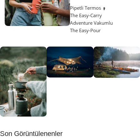
Pipetli Termos
The Easy-Carry
Adventure Vakumlu
The Easy-Pour
Aydınlatma
SUP &
KANO
Gecene Renk
Sınır
Kat
tanımayanlar
Keşfet
için
Kamp
Keşfet
Son Görüntülenenler
Muftağı