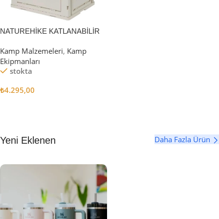
NATUREHİKE KATLANABİLİR
SAKLAMA KUTUSU 52 LİTRE
Kamp Malzemeleri
,
Kamp
Ekipmanları
stokta
₺
4.295,00
Sepete Ekle
Daha Fazla Ürün
Yeni Eklenen