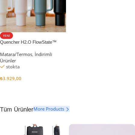
YENI
Quencher H2.O FlowState™
Tumbler Pipetli Termos | 1.18L
Matara/Termos
,
İndirimli
Ürünler
stokta
₺
3.929,00
Seçenekler
More Products
Tüm Ürünler