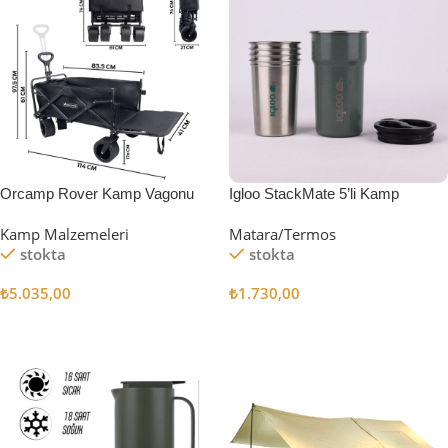
Orcamp Rover Kamp Vagonu
Igloo StackMate 5’li Kamp
Bardağı Seti
Kamp Malzemeleri
Matara/Termos
stokta
stokta
₺
5.035,00
₺
1.730,00
Sepete Ekle
Sepete Ekle