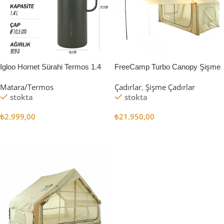
Igloo Hornet Sürahi Termos 1.4
FreeCamp Turbo Canopy Şişme
Litre
Çadır 8m2
Matara/Termos
Çadırlar
,
Şişme Çadırlar
stokta
stokta
₺
2.999,00
₺
21.950,00
Sepete Ekle
Sepete Ekle