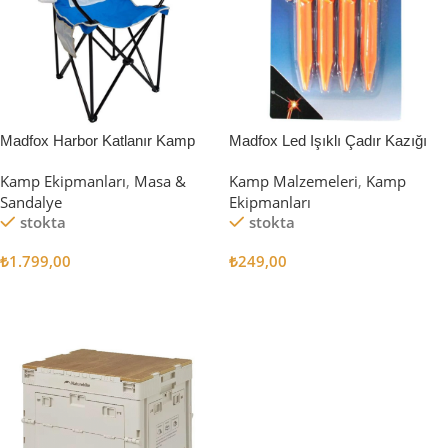
Madfox Harbor Katlanır Kamp
Madfox Led Işıklı Çadır Kazığı
Sandalyesi MAVİ
15cm 4Pcs
Kamp Ekipmanları
,
Masa &
Kamp Malzemeleri
,
Kamp
Sandalye
Ekipmanları
stokta
stokta
₺
1.799,00
₺
249,00
Sepete Ekle
Sepete Ekle