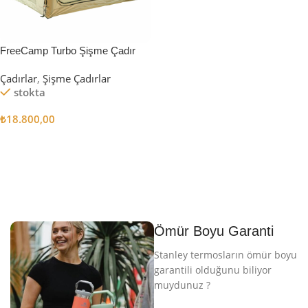
FreeCamp Turbo Şişme Çadır
6.3m2
Çadırlar
,
Şişme Çadırlar
stokta
₺
18.800,00
Sepete Ekle
Ömür Boyu Garanti
Stanley termosların ömür boyu
garantili olduğunu biliyor
muydunuz ?