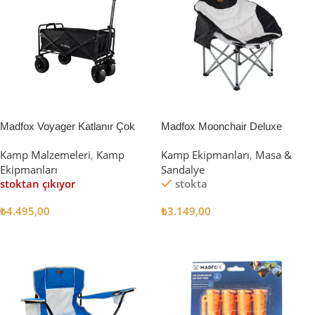
Madfox Voyager Katlanır Çok
Madfox Moonchair Deluxe
Amaçlı Yük Taşıma Arabası
Katlanır Kamp Sandalyesi
Kamp Malzemeleri
,
Kamp
Kamp Ekipmanları
,
Masa &
[Vagon] BLACK
Siyah/Gri
Ekipmanları
Sandalye
stoktan çıkıyor
stokta
₺
4.495,00
₺
3.149,00
Devamını Oku
Sepete Ekle