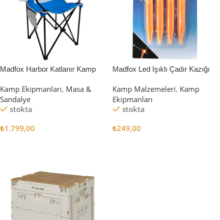
Madfox Harbor Katlanır Kamp
Madfox Led Işıklı Çadır Kazığı
Sandalyesi MAVİ
15cm 4Pcs
Kamp Ekipmanları
,
Masa &
Kamp Malzemeleri
,
Kamp
Sandalye
Ekipmanları
stokta
stokta
₺
1.799,00
₺
249,00
Sepete Ekle
Sepete Ekle