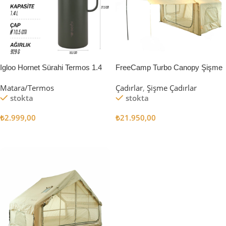
Igloo Hornet Sürahi Termos 1.4
FreeCamp Turbo Canopy Şişme
Litre
Çadır 8m2
Matara/Termos
Çadırlar
,
Şişme Çadırlar
stokta
stokta
₺
2.999,00
₺
21.950,00
Sepete Ekle
Sepete Ekle