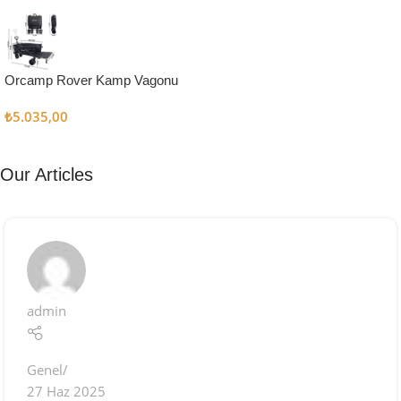
Kampçı
Şefler İçin
Keşfet
Orcamp Rover Kamp Vagonu
₺
5.035,00
Our Articles
admin
Genel
27 Haz 2025