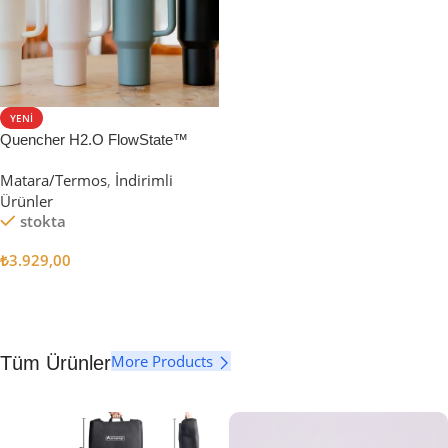
YENI
Quencher H2.O FlowState™
Tumbler Pipetli Termos | 1.18L
Matara/Termos
,
İndirimli
Ürünler
stokta
₺
3.929,00
Seçenekler
More Products
Tüm Ürünler