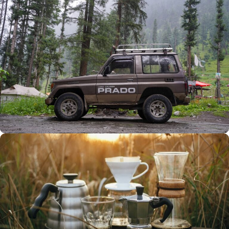
Büyük Yaz İndirimi
0
00
00
00
Günler
Hr
Min
SSK
Alışverişe Başla
ARAÇ AKSESUARLARI
SATIŞ VE MONTAJ
Keşfet