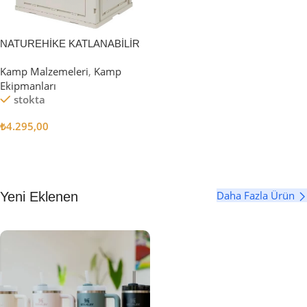
NATUREHİKE KATLANABİLİR
SAKLAMA KUTUSU 52 LİTRE
Kamp Malzemeleri
,
Kamp
Ekipmanları
stokta
₺
4.295,00
Sepete Ekle
Daha Fazla Ürün
Yeni Eklenen