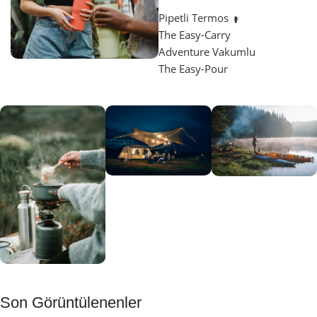
Pipetli Termos
The Easy-Carry
Adventure Vakumlu
The Easy-Pour
Aydınlatma
SUP &
KANO
Gecene Renk
Sınır
Kat
tanımayanlar
Keşfet
için
Kamp
Keşfet
Son Görüntülenenler
Muftağı