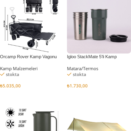
Orcamp Rover Kamp Vagonu
Igloo StackMate 5’li Kamp
Bardağı Seti
Kamp Malzemeleri
Matara/Termos
stokta
stokta
₺
5.035,00
₺
1.730,00
Sepete Ekle
Sepete Ekle