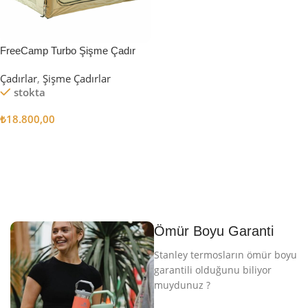
FreeCamp Turbo Şişme Çadır
6.3m2
Çadırlar
,
Şişme Çadırlar
stokta
₺
18.800,00
Sepete Ekle
Ömür Boyu Garanti
Stanley termosların ömür boyu
garantili olduğunu biliyor
muydunuz ?