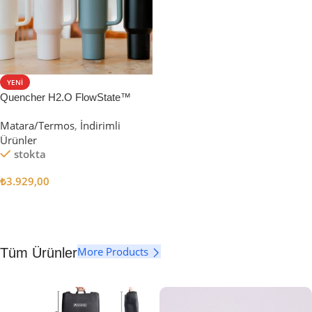
YENI
Quencher H2.O FlowState™
Tumbler Pipetli Termos | 1.18L
Matara/Termos
,
İndirimli
Ürünler
stokta
₺
3.929,00
Seçenekler
More Products
Tüm Ürünler