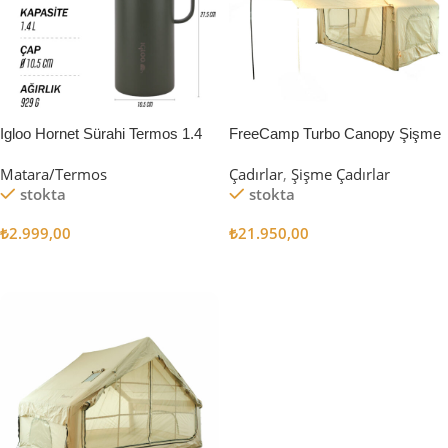
Igloo Hornet Sürahi Termos 1.4
FreeCamp Turbo Canopy Şişme
Litre
Çadır 8m2
Matara/Termos
Çadırlar
,
Şişme Çadırlar
stokta
stokta
₺
2.999,00
₺
21.950,00
Sepete Ekle
Sepete Ekle