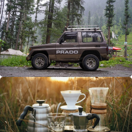
Büyük Yaz İndirimi
0
00
00
00
Günler
Hr
Min
SSK
Alışverişe Başla
ARAÇ AKSESUARLARI
SATIŞ VE MONTAJ
Keşfet