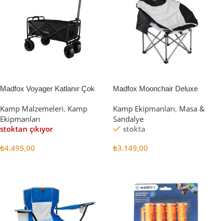
Madfox Voyager Katlanır Çok
Madfox Moonchair Deluxe
Amaçlı Yük Taşıma Arabası
Katlanır Kamp Sandalyesi
Kamp Malzemeleri
,
Kamp
Kamp Ekipmanları
,
Masa &
[Vagon] BLACK
Siyah/Gri
Ekipmanları
Sandalye
stoktan çıkıyor
stokta
₺
4.495,00
₺
3.149,00
Devamını Oku
Sepete Ekle