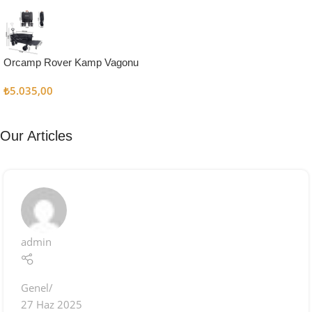
Kampçı
Şefler İçin
Keşfet
Orcamp Rover Kamp Vagonu
₺
5.035,00
Our Articles
admin
Genel
27 Haz 2025