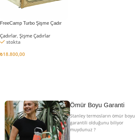
FreeCamp Turbo Şişme Çadır
6.3m2
Çadırlar
,
Şişme Çadırlar
stokta
₺
18.800,00
Sepete Ekle
Ömür Boyu Garanti
Stanley termosların ömür boyu
garantili olduğunu biliyor
muydunuz ?