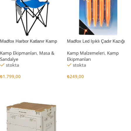
Madfox Harbor Katlanır Kamp
Madfox Led Işıklı Çadır Kazığı
Sandalyesi MAVİ
15cm 4Pcs
Kamp Ekipmanları
,
Masa &
Kamp Malzemeleri
,
Kamp
Sandalye
Ekipmanları
stokta
stokta
₺
1.799,00
₺
249,00
Sepete Ekle
Sepete Ekle