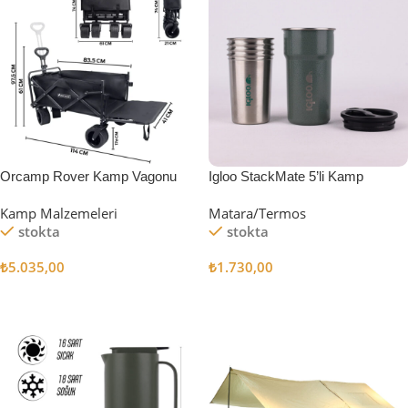
Orcamp Rover Kamp Vagonu
Igloo StackMate 5’li Kamp
Bardağı Seti
Kamp Malzemeleri
Matara/Termos
stokta
stokta
₺
5.035,00
₺
1.730,00
Sepete Ekle
Sepete Ekle