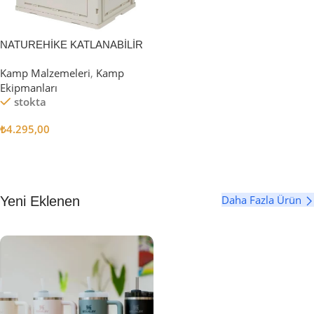
NATUREHİKE KATLANABİLİR
SAKLAMA KUTUSU 52 LİTRE
Kamp Malzemeleri
,
Kamp
Ekipmanları
stokta
₺
4.295,00
Sepete Ekle
Daha Fazla Ürün
Yeni Eklenen