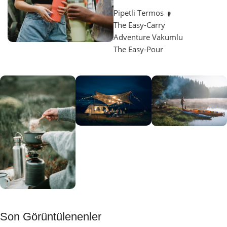
Pipetli Termos
The Easy-Carry
Adventure Vakumlu
The Easy-Pour
Aydınlatma
SUP &
KANO
Gecene Renk
Sınır
Kat
tanımayanlar
Keşfet
için
Kamp
Keşfet
Son Görüntülenenler
Muftağı