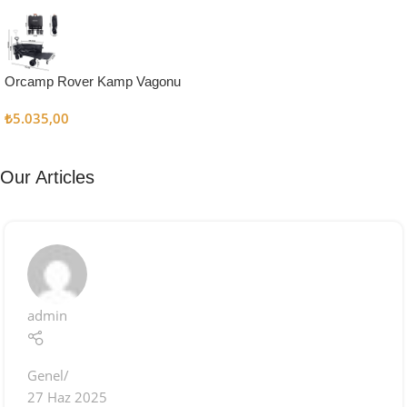
Kampçı
Şefler İçin
Keşfet
Orcamp Rover Kamp Vagonu
₺
5.035,00
Our Articles
admin
Genel
27 Haz 2025