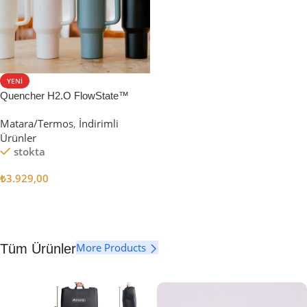
YENI
Quencher H2.O FlowState™
Tumbler Pipetli Termos | 1.18L
Matara/Termos
,
İndirimli
Ürünler
stokta
₺
3.929,00
Seçenekler
More Products
Tüm Ürünler