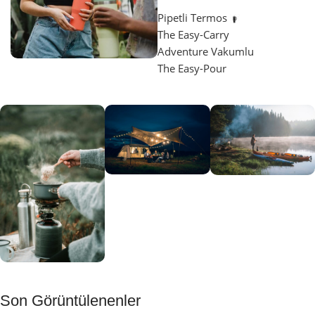
Pipetli Termos
The Easy-Carry
Adventure Vakumlu
The Easy-Pour
Aydınlatma
SUP &
KANO
Gecene Renk
Sınır
Kat
tanımayanlar
Keşfet
için
Kamp
Keşfet
Son Görüntülenenler
Muftağı