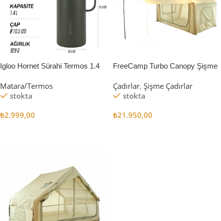
Igloo Hornet Sürahi Termos 1.4
FreeCamp Turbo Canopy Şişme
Litre
Çadır 8m2
Matara/Termos
Çadırlar
,
Şişme Çadırlar
stokta
stokta
₺
2.999,00
₺
21.950,00
Sepete Ekle
Sepete Ekle