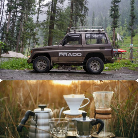
Büyük Yaz İndirimi
0
00
00
00
Günler
Hr
Min
SSK
Alışverişe Başla
ARAÇ AKSESUARLARI
SATIŞ VE MONTAJ
Keşfet