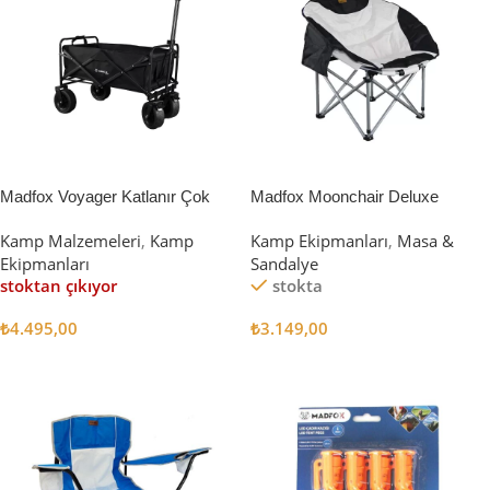
Madfox Voyager Katlanır Çok
Madfox Moonchair Deluxe
Amaçlı Yük Taşıma Arabası
Katlanır Kamp Sandalyesi
Kamp Malzemeleri
,
Kamp
Kamp Ekipmanları
,
Masa &
[Vagon] BLACK
Siyah/Gri
Ekipmanları
Sandalye
stoktan çıkıyor
stokta
₺
4.495,00
₺
3.149,00
Devamını Oku
Sepete Ekle