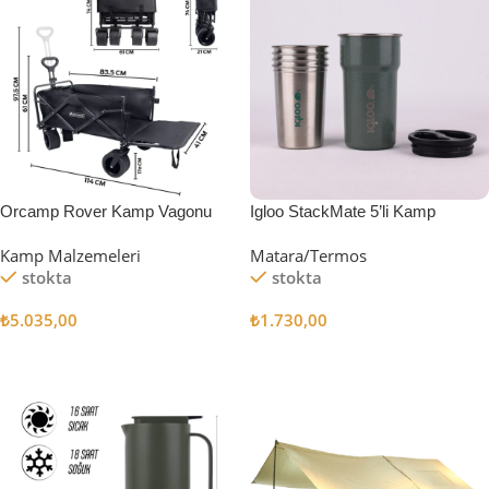
Orcamp Rover Kamp Vagonu
Igloo StackMate 5’li Kamp
Bardağı Seti
Kamp Malzemeleri
Matara/Termos
stokta
stokta
₺
5.035,00
₺
1.730,00
Sepete Ekle
Sepete Ekle