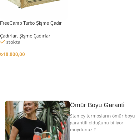
FreeCamp Turbo Şişme Çadır
6.3m2
Çadırlar
,
Şişme Çadırlar
stokta
₺
18.800,00
Sepete Ekle
Ömür Boyu Garanti
Stanley termosların ömür boyu
garantili olduğunu biliyor
muydunuz ?