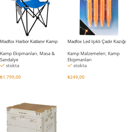
Madfox Harbor Katlanır Kamp
Madfox Led Işıklı Çadır Kazığı
Sandalyesi MAVİ
15cm 4Pcs
Kamp Ekipmanları
,
Masa &
Kamp Malzemeleri
,
Kamp
Sandalye
Ekipmanları
stokta
stokta
₺
1.799,00
₺
249,00
Sepete Ekle
Sepete Ekle