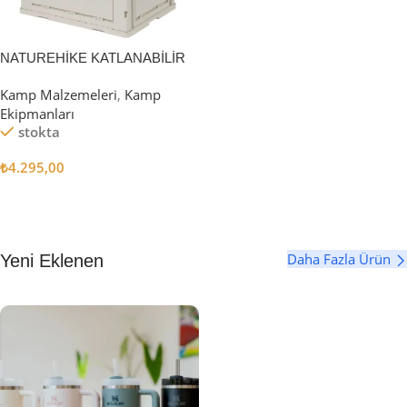
NATUREHİKE KATLANABİLİR
SAKLAMA KUTUSU 52 LİTRE
Kamp Malzemeleri
,
Kamp
Ekipmanları
stokta
₺
4.295,00
Sepete Ekle
Daha Fazla Ürün
Yeni Eklenen