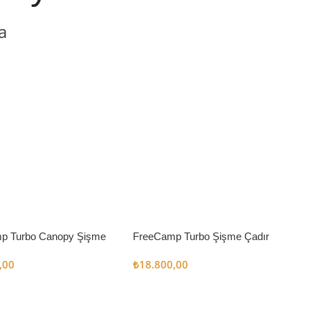
a
p Turbo Canopy Şişme
FreeCamp Turbo Şişme Çadır
m2
6.3m2
,00
₺
18.800,00