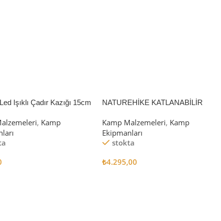
Led Işıklı Çadır Kazığı 15cm
NATUREHİKE KATLANABİLİR
SAKLAMA KUTUSU 52 LİTRE
alzemeleri
,
Kamp
Kamp Malzemeleri
,
Kamp
ları
Ekipmanları
ta
stokta
0
₺
4.295,00
 Ekle
Sepete Ekle