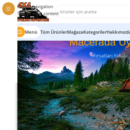
Skip to navigation
Skip to main content
Menü
Tüm Ürünler
Mağaza
Kategoriler
Hakkımızd
Macerada Uy
Fırsatları Yakala
Alışveriş Yap