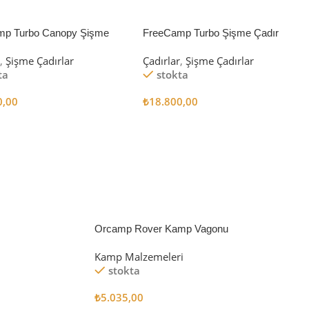
mp Turbo Canopy Şişme
FreeCamp Turbo Şişme Çadır
8m2
6.3m2
r
,
Şişme Çadırlar
Çadırlar
,
Şişme Çadırlar
ta
stokta
0,00
₺
18.800,00
 Ekle
Sepete Ekle
Orcamp Rover Kamp Vagonu
Kamp Malzemeleri
stokta
₺
5.035,00