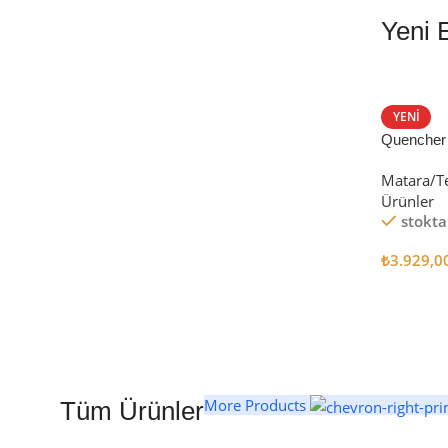
Yeni 
EN İYİ FİYATLA
STANLEY TERMOS
YENI
Quencher
Satın Al
Tumbler Pi
Matara/T
Ürünler
stokta
₺
3.929,0
Seçenekl
More Products
Tüm Ürünler