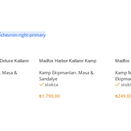
eluxe Katlanır
Madfox Harbor Katlanır Kamp
Madfox 
iyah/Gri
Sandalyesi MAVİ
4Pcs
,
Masa &
Kamp Ekipmanları
,
Masa &
Kamp M
Sandalye
Ekipman
stokta
stok
₺
1.799,00
₺
249,0
Sepete Ekle
Sepete