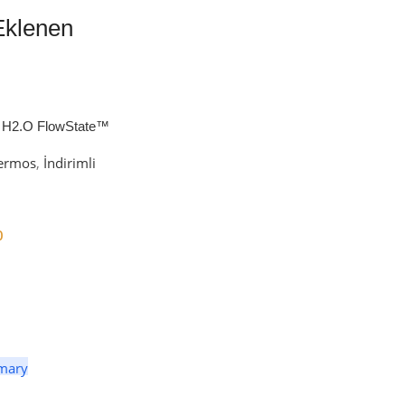
Eklenen
 H2.O FlowState™
petli Termos | 1.18L
ermos
,
İndirimli
0
er