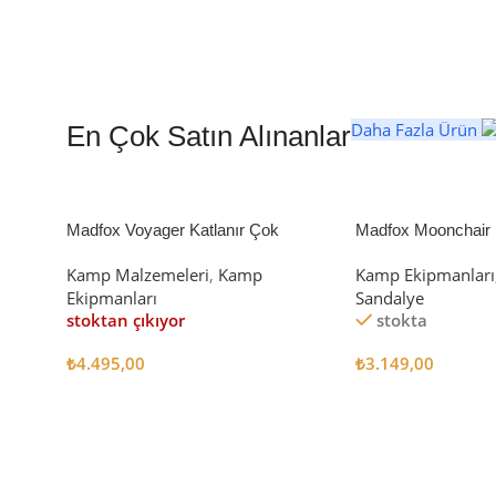
Daha Fazla Ürün
En Çok Satın Alınanlar
Madfox Voyager Katlanır Çok
Madfox Moonchair D
Amaçlı Yük Taşıma Arabası [Vagon]
Kamp Sandalyesi S
Kamp Malzemeleri
,
Kamp
Kamp Ekipmanları
BLACK
Ekipmanları
Sandalye
stoktan çıkıyor
stokta
₺
4.495,00
₺
3.149,00
Devamını Oku
Sepete Ekle