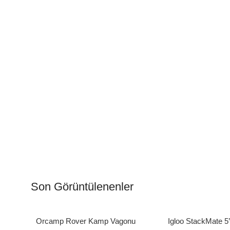
Kamp Muftağı
Aydı
Kampçı Şefler İçin
Gece
Son Görüntülenenler
Keşfet
Keşfe
Orcamp Rover Kamp Vagonu
Igloo StackMate 5