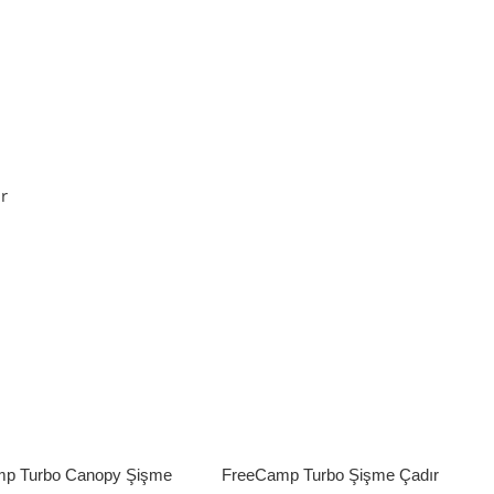
Sepete Ekle
r
p Turbo Canopy Şişme
FreeCamp Turbo Şişme Çadır