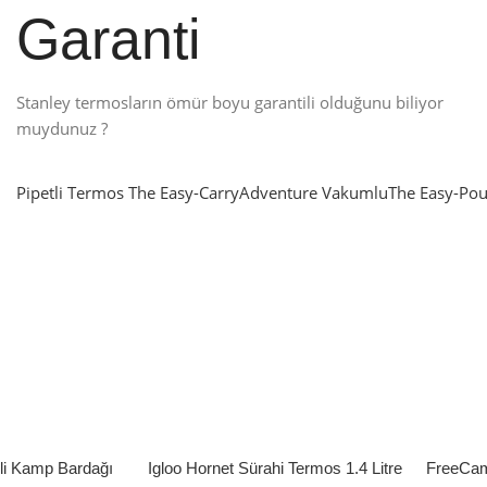
Garanti
Stanley termosların ömür boyu garantili olduğunu biliyor
muydunuz ?
Pipetli Termos
The Easy-Carry
Adventure Vakumlu
The Easy-Pou
nlatma
SUP & KANO
ne Renk Kat
Sınır tanımayanlar için
t
Keşfet
’li Kamp Bardağı
Igloo Hornet Sürahi Termos 1.4 Litre
FreeCam