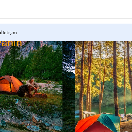
a
İletişim
anın