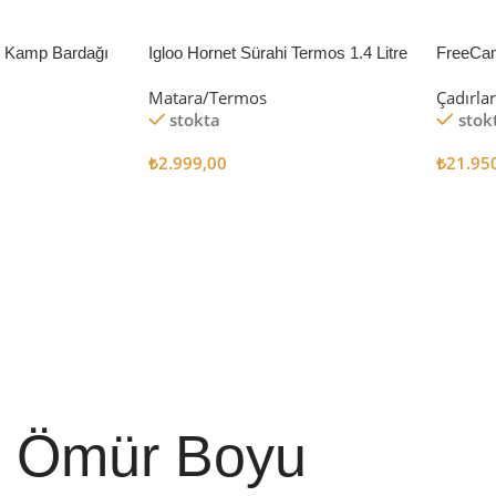
li Kamp Bardağı
Igloo Hornet Sürahi Termos 1.4 Litre
FreeCa
Çadır 
Matara/Termos
Çadırla
stokta
stok
₺
2.999,00
₺
21.95
Sepete Ekle
Sepete
Ömür Boyu