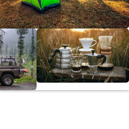
dirimi
0
00
in
SSK
KAHVE KEYFİ
Kahvemizi Denediniz mi ?
ARI
Keşfet