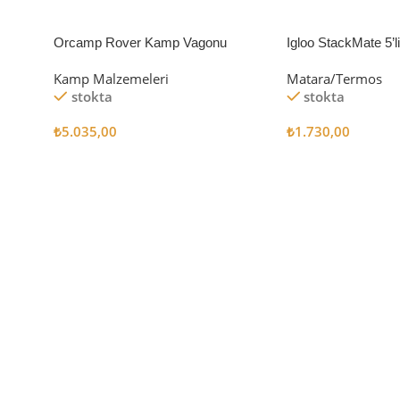
Orcamp Rover Kamp Vagonu
Igloo StackMate 5’
Seti
Kamp Malzemeleri
Matara/Termos
stokta
stokta
₺
5.035,00
₺
1.730,00
Sepete Ekle
Sepete Ekle