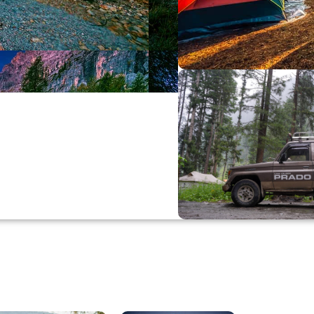
Büyük Yaz İn
0
00
0
Günler
Hr
M
Alışverişe Başla
ARAÇ AKSESUARL
SATIŞ VE MONTAJ
Keşfet