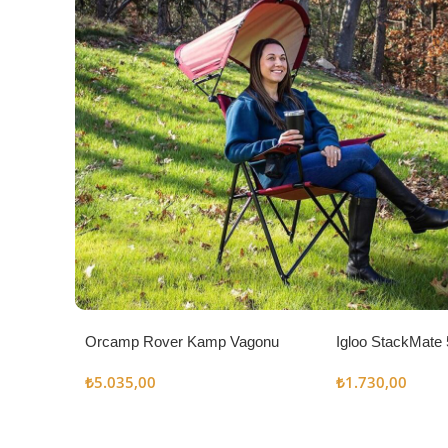
Orcamp Rover Kamp Vagonu
Igloo StackMate 
Seti
₺
5.035,00
₺
1.730,00