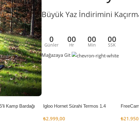
Büyük Yaz İndirimini Kaçırm
0
00
00
00
Günler
Hr
Min
SSK
Mağazaya Git
5’li Kamp Bardağı
Igloo Hornet Sürahi Termos 1.4
FreeCam
Litre
Çadır 8
₺
2.999,00
₺
21.950