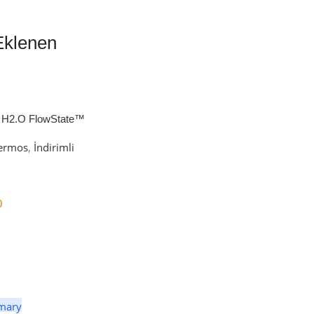
Eklenen
 H2.O FlowState™
petli Termos | 1.18L
ermos
,
İndirimli
0
er