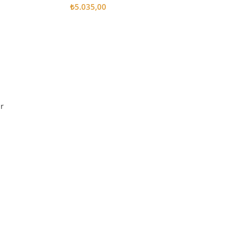
₺
5.035,00
Sepete Ekle
r