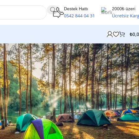
Destek Hattı
2000₺ üzeri
0542 844 04 31
Ücretsiz Kar
₺
0,