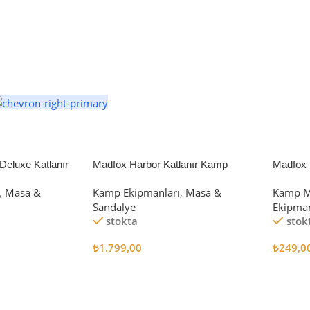
eluxe Katlanır
Madfox Harbor Katlanır Kamp
Madfox 
iyah/Gri
Sandalyesi MAVİ
4Pcs
,
Masa &
Kamp Ekipmanları
,
Masa &
Kamp M
Sandalye
Ekipman
stokta
stok
₺
1.799,00
₺
249,0
Sepete Ekle
Sepete