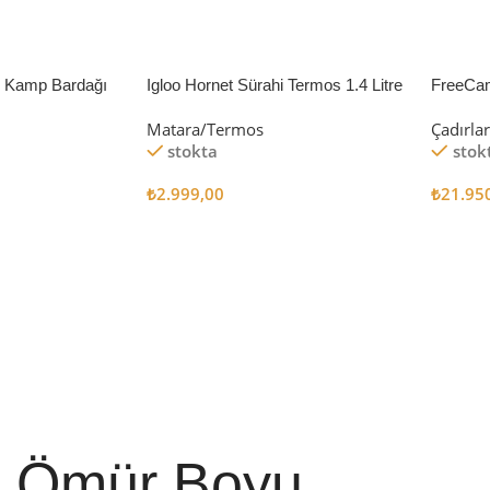
li Kamp Bardağı
Igloo Hornet Sürahi Termos 1.4 Litre
FreeCa
Çadır 
Matara/Termos
Çadırla
stokta
stok
₺
2.999,00
₺
21.95
Sepete Ekle
Sepete
Ömür Boyu