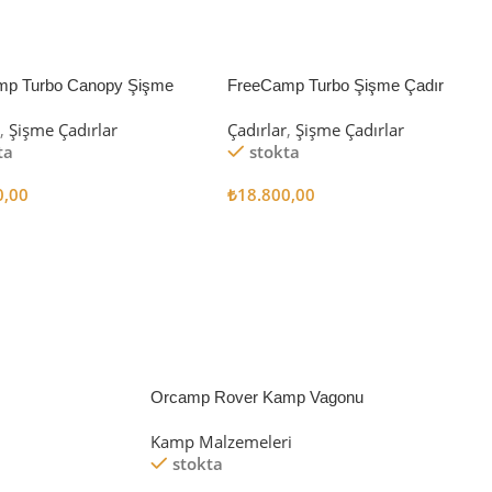
mp Turbo Canopy Şişme
FreeCamp Turbo Şişme Çadır
8m2
6.3m2
r
,
Şişme Çadırlar
Çadırlar
,
Şişme Çadırlar
ta
stokta
0,00
₺
18.800,00
 Ekle
Sepete Ekle
Orcamp Rover Kamp Vagonu
Kamp Malzemeleri
stokta