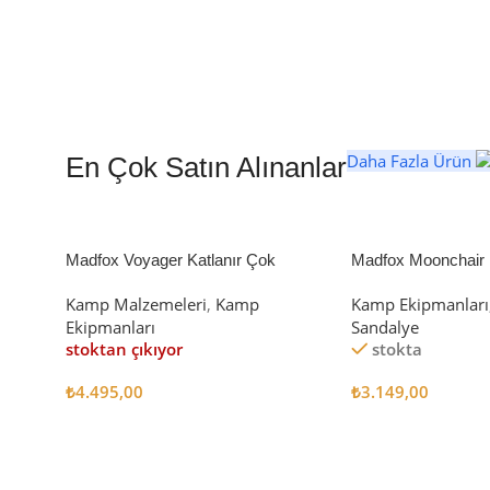
Daha Fazla Ürün
En Çok Satın Alınanlar
Madfox Voyager Katlanır Çok
Madfox Moonchair D
Amaçlı Yük Taşıma Arabası [Vagon]
Kamp Sandalyesi S
Kamp Malzemeleri
,
Kamp
Kamp Ekipmanları
BLACK
Ekipmanları
Sandalye
stoktan çıkıyor
stokta
₺
4.495,00
₺
3.149,00
Devamını Oku
Sepete Ekle