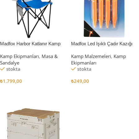
Madfox Harbor Katlanır Kamp
Madfox Led Işıklı Çadır Kazığı
Sandalyesi MAVİ
15cm 4Pcs
Kamp Ekipmanları
,
Masa &
Kamp Malzemeleri
,
Kamp
Sandalye
Ekipmanları
stokta
stokta
₺
1.799,00
₺
249,00
Sepete Ekle
Sepete Ekle