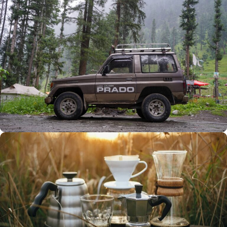
Büyük Yaz İndirimi
0
00
00
00
Günler
Hr
Min
SSK
Alışverişe Başla
ARAÇ AKSESUARLARI
SATIŞ VE MONTAJ
Keşfet