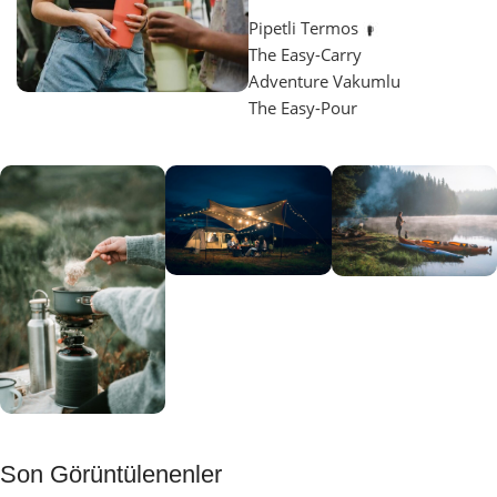
Pipetli Termos
The Easy-Carry
Adventure Vakumlu
The Easy-Pour
Aydınlatma
SUP &
KANO
Gecene Renk
Sınır
Kat
tanımayanlar
Keşfet
için
Kamp
Keşfet
Son Görüntülenenler
Muftağı