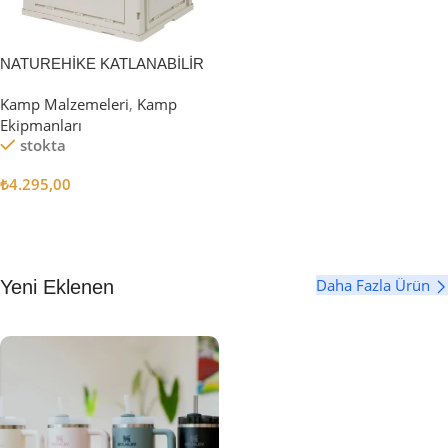
NATUREHİKE KATLANABİLİR
SAKLAMA KUTUSU 52 LİTRE
Kamp Malzemeleri
,
Kamp
Ekipmanları
stokta
₺
4.295,00
Sepete Ekle
Daha Fazla Ürün
Yeni Eklenen