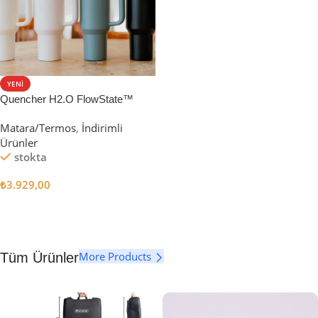
YENI
Quencher H2.O FlowState™
Tumbler Pipetli Termos | 1.18L
Matara/Termos
,
İndirimli
Ürünler
stokta
₺
3.929,00
Seçenekler
More Products
Tüm Ürünler