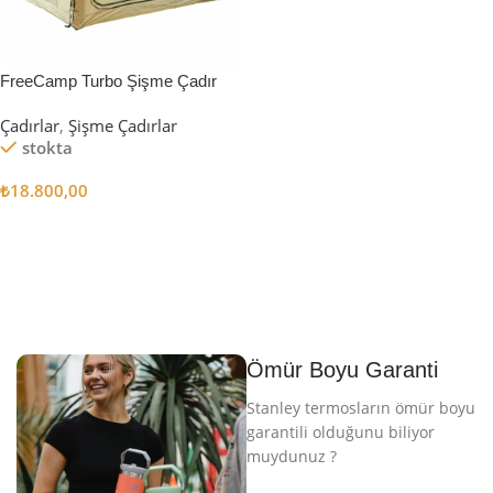
FreeCamp Turbo Şişme Çadır
6.3m2
Çadırlar
,
Şişme Çadırlar
stokta
₺
18.800,00
Sepete Ekle
Ömür Boyu Garanti
Stanley termosların ömür boyu
garantili olduğunu biliyor
muydunuz ?