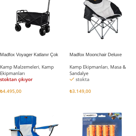
Madfox Voyager Katlanır Çok
Madfox Moonchair Deluxe
Amaçlı Yük Taşıma Arabası
Katlanır Kamp Sandalyesi
Kamp Malzemeleri
,
Kamp
Kamp Ekipmanları
,
Masa &
[Vagon] BLACK
Siyah/Gri
Ekipmanları
Sandalye
stoktan çıkıyor
stokta
₺
4.495,00
₺
3.149,00
Devamını Oku
Sepete Ekle