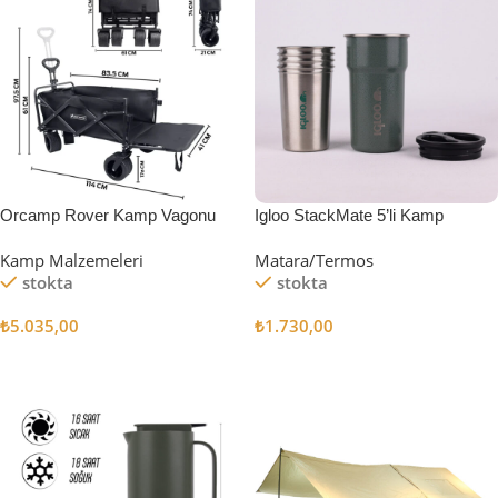
Orcamp Rover Kamp Vagonu
Igloo StackMate 5’li Kamp
Bardağı Seti
Kamp Malzemeleri
Matara/Termos
stokta
stokta
₺
5.035,00
₺
1.730,00
Sepete Ekle
Sepete Ekle