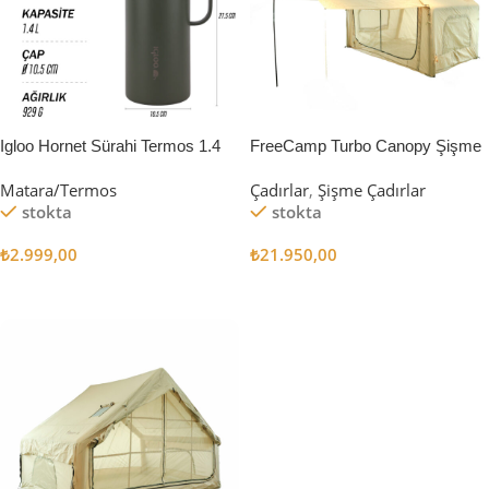
Igloo Hornet Sürahi Termos 1.4
FreeCamp Turbo Canopy Şişme
Litre
Çadır 8m2
Matara/Termos
Çadırlar
,
Şişme Çadırlar
stokta
stokta
₺
2.999,00
₺
21.950,00
Sepete Ekle
Sepete Ekle