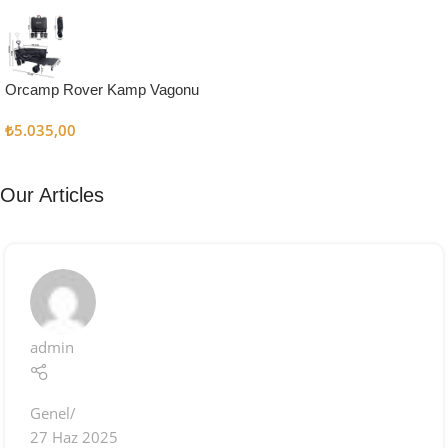
Kampçı
Şefler İçin
Keşfet
Orcamp Rover Kamp Vagonu
₺
5.035,00
Our Articles
admin
Genel
27 Haz 2025