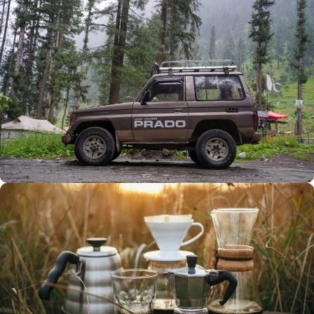
Büyük Yaz İndirimi
0
00
00
00
Günler
Hr
Min
SSK
Alışverişe Başla
ARAÇ AKSESUARLARI
SATIŞ VE MONTAJ
Keşfet