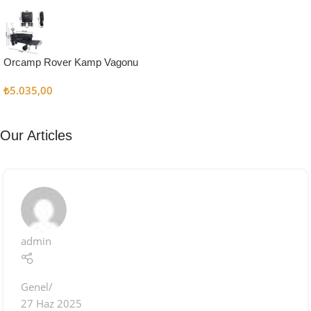
Kampçı
Şefler İçin
Keşfet
Orcamp Rover Kamp Vagonu
₺
5.035,00
Our Articles
admin
Genel
27 Haz 2025