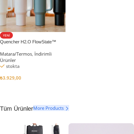
YENI
Quencher H2.O FlowState™
Tumbler Pipetli Termos | 1.18L
Matara/Termos
,
İndirimli
Ürünler
stokta
₺
3.929,00
Seçenekler
More Products
Tüm Ürünler