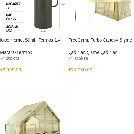
Igloo Hornet Sürahi Termos 1.4
FreeCamp Turbo Canopy Şişme
Litre
Çadır 8m2
Matara/Termos
Çadırlar
,
Şişme Çadırlar
stokta
stokta
₺
2.999,00
₺
21.950,00
Sepete Ekle
Sepete Ekle