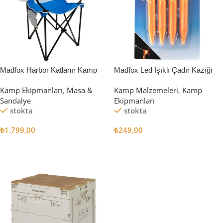
Madfox Harbor Katlanır Kamp
Madfox Led Işıklı Çadır Kazığı
Sandalyesi MAVİ
15cm 4Pcs
Kamp Ekipmanları
,
Masa &
Kamp Malzemeleri
,
Kamp
Sandalye
Ekipmanları
stokta
stokta
₺
1.799,00
₺
249,00
Sepete Ekle
Sepete Ekle