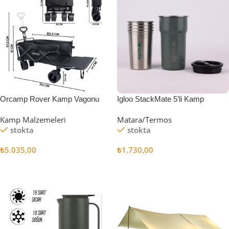
Orcamp Rover Kamp Vagonu
Igloo StackMate 5’li Kamp
Bardağı Seti
Kamp Malzemeleri
Matara/Termos
stokta
stokta
₺
5.035,00
₺
1.730,00
Sepete Ekle
Sepete Ekle