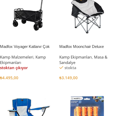
Madfox Voyager Katlanır Çok
Madfox Moonchair Deluxe
Amaçlı Yük Taşıma Arabası
Katlanır Kamp Sandalyesi
Kamp Malzemeleri
,
Kamp
Kamp Ekipmanları
,
Masa &
[Vagon] BLACK
Siyah/Gri
Ekipmanları
Sandalye
stoktan çıkıyor
stokta
₺
4.495,00
₺
3.149,00
Devamını Oku
Sepete Ekle