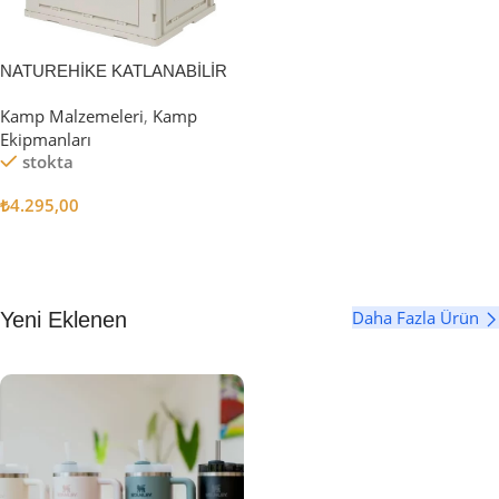
NATUREHİKE KATLANABİLİR
SAKLAMA KUTUSU 52 LİTRE
Kamp Malzemeleri
,
Kamp
Ekipmanları
stokta
₺
4.295,00
Sepete Ekle
Daha Fazla Ürün
Yeni Eklenen