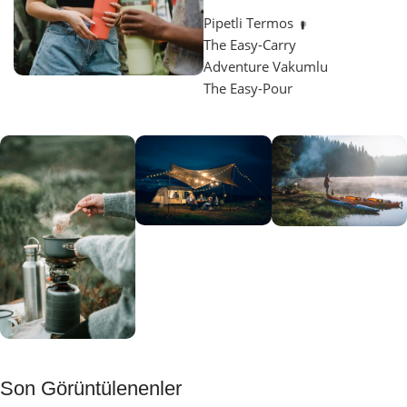
Pipetli Termos
The Easy-Carry
Adventure Vakumlu
The Easy-Pour
Aydınlatma
SUP &
KANO
Gecene Renk
Sınır
Kat
tanımayanlar
Keşfet
için
Kamp
Keşfet
Son Görüntülenenler
Muftağı