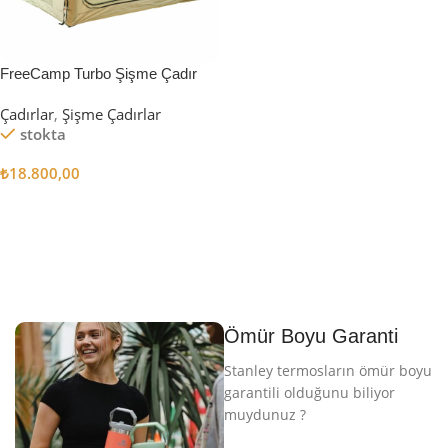
FreeCamp Turbo Şişme Çadır
6.3m2
Çadırlar
,
Şişme Çadırlar
stokta
₺
18.800,00
Sepete Ekle
Ömür Boyu Garanti
Stanley termosların ömür boyu
garantili olduğunu biliyor
muydunuz ?