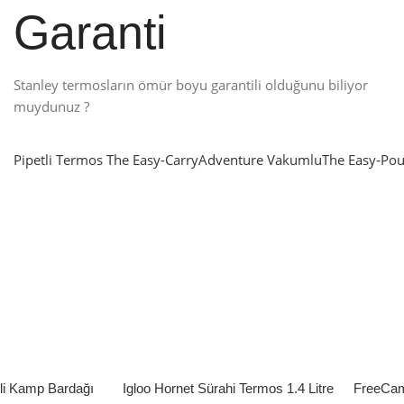
Garanti
Stanley termosların ömür boyu garantili olduğunu biliyor
muydunuz ?
Pipetli Termos
The Easy-Carry
Adventure Vakumlu
The Easy-Pou
nlatma
SUP & KANO
ne Renk Kat
Sınır tanımayanlar için
t
Keşfet
’li Kamp Bardağı
Igloo Hornet Sürahi Termos 1.4 Litre
FreeCam