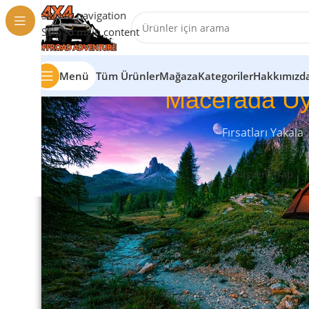
Skip to navigation
Skip to main content
Menü
Tüm Ürünler
Mağaza
Kategoriler
Hakkımızd
Macerada Uy
Fırsatları Yakala
Alışveriş Yap