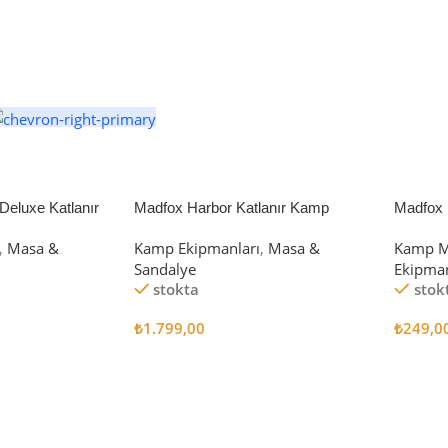
eluxe Katlanır
Madfox Harbor Katlanır Kamp
Madfox 
iyah/Gri
Sandalyesi MAVİ
4Pcs
,
Masa &
Kamp Ekipmanları
,
Masa &
Kamp M
Sandalye
Ekipman
stokta
stok
₺
1.799,00
₺
249,0
Sepete Ekle
Sepete