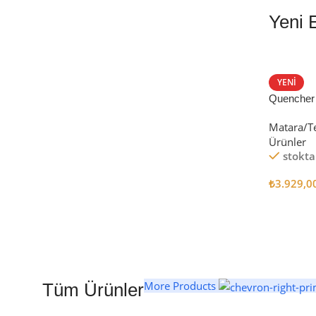
Yeni 
EN İYİ FİYATLA
STANLEY TERMOS
YENI
Quencher
Satın Al
Tumbler Pi
Matara/T
Ürünler
stokta
₺
3.929,0
Seçenekl
More Products
Tüm Ürünler