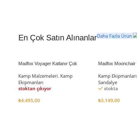
Daha Fazla Ürün
En Çok Satın Alınanlar
Madfox Voyager Katlanır Çok
Madfox Moonchair D
Amaçlı Yük Taşıma Arabası [Vagon]
Kamp Sandalyesi S
Kamp Malzemeleri
,
Kamp
Kamp Ekipmanları
BLACK
Ekipmanları
Sandalye
stoktan çıkıyor
stokta
₺
4.495,00
₺
3.149,00
Devamını Oku
Sepete Ekle