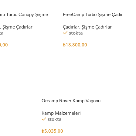
mp Turbo Canopy Şişme
FreeCamp Turbo Şişme Çadır
8m2
6.3m2
r
,
Şişme Çadırlar
Çadırlar
,
Şişme Çadırlar
ta
stokta
0,00
₺
18.800,00
 Ekle
Sepete Ekle
Orcamp Rover Kamp Vagonu
Kamp Malzemeleri
stokta
₺
5.035,00