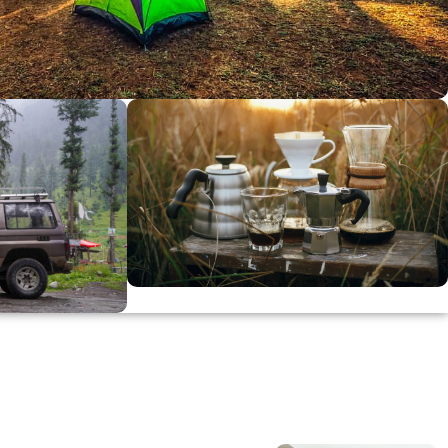
dirimi
0
00
in
SSK
KAHVE KEYFİ
Kahvemizi Denediniz mi ?
ARI
Keşfet