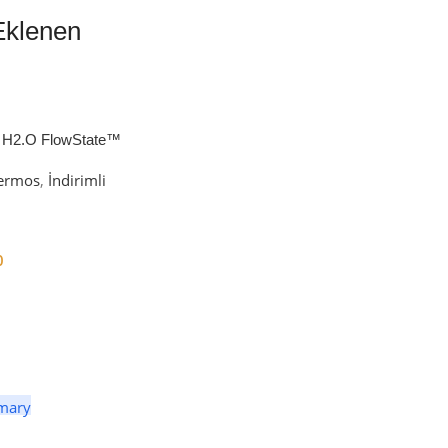
Eklenen
 H2.O FlowState™
petli Termos | 1.18L
ermos
,
İndirimli
0
er