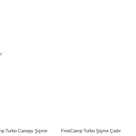
Sepete Ekle
r
p Turbo Canopy Şişme
FreeCamp Turbo Şişme Çadır