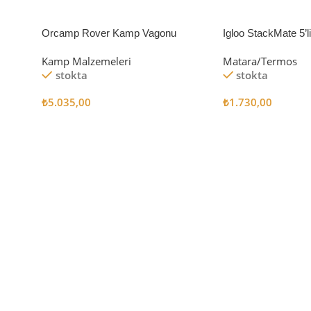
Orcamp Rover Kamp Vagonu
Igloo StackMate 5’
Seti
Kamp Malzemeleri
Matara/Termos
stokta
stokta
₺
5.035,00
₺
1.730,00
Sepete Ekle
Sepete Ekle