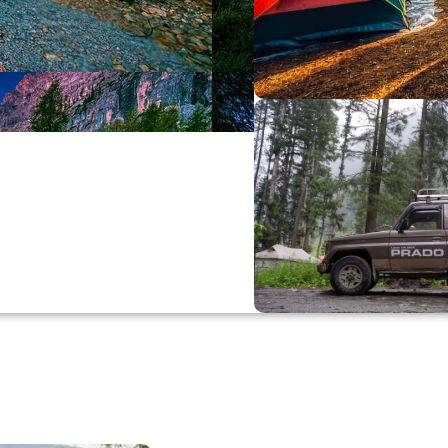
Büyük Yaz İn
0
00
0
Günler
Hr
M
Alışverişe Başla
ARAÇ AKSESUARL
SATIŞ VE MONTAJ
Keşfet