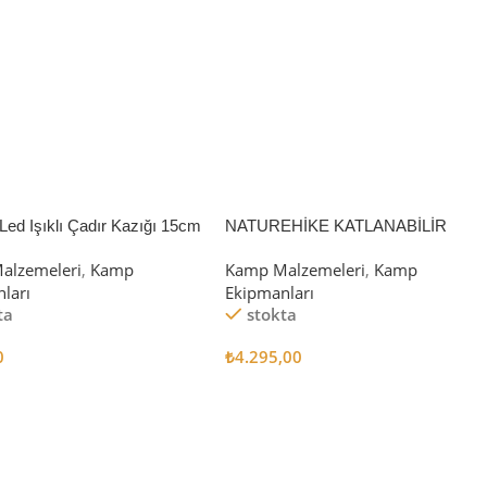
Led Işıklı Çadır Kazığı 15cm
NATUREHİKE KATLANABİLİR
SAKLAMA KUTUSU 52 LİTRE
alzemeleri
,
Kamp
Kamp Malzemeleri
,
Kamp
ları
Ekipmanları
ta
stokta
0
₺
4.295,00
 Ekle
Sepete Ekle