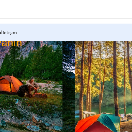
a
İletişim
anın