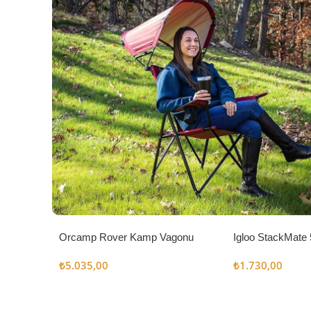
Orcamp Rover Kamp Vagonu
Igloo StackMate 
Seti
₺
5.035,00
₺
1.730,00