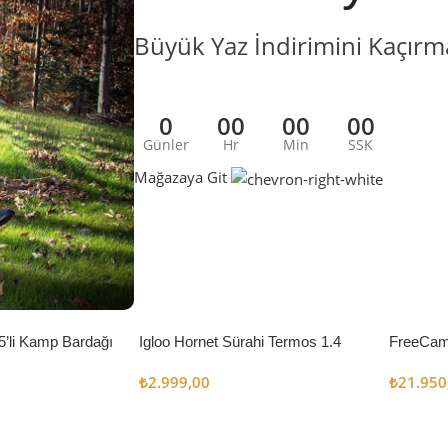
Büyük Yaz İndirimini Kaçırm
0
00
00
00
Günler
Hr
Min
SSK
Mağazaya Git
5’li Kamp Bardağı
Igloo Hornet Sürahi Termos 1.4
FreeCam
Litre
Çadır 8
₺
2.999,00
₺
21.950