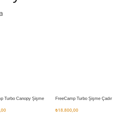
a
p Turbo Canopy Şişme
FreeCamp Turbo Şişme Çadır
m2
6.3m2
,00
₺
18.800,00