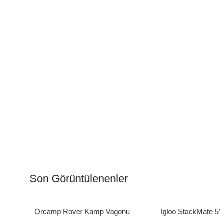
Kamp Muftağı
Aydı
Kampçı Şefler İçin
Gece
Son Görüntülenenler
Keşfet
Keşfe
Orcamp Rover Kamp Vagonu
Igloo StackMate 5