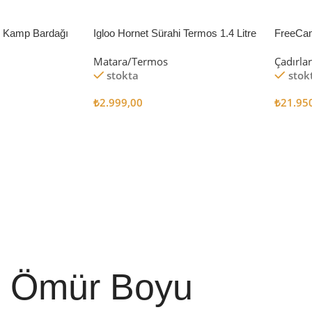
li Kamp Bardağı
Igloo Hornet Sürahi Termos 1.4 Litre
FreeCa
Çadır 
Matara/Termos
Çadırla
stokta
stok
₺
2.999,00
₺
21.95
Sepete Ekle
Sepete
Ömür Boyu