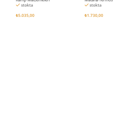
stokta
stokta
₺
5.035,00
₺
1.730,00
Sepete Ekle
Sepete Ekle