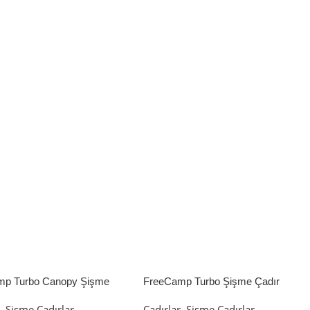
mp Turbo Canopy Şişme
FreeCamp Turbo Şişme Çadır
8m2
6.3m2
r
,
Şişme Çadırlar
Çadırlar
,
Şişme Çadırlar