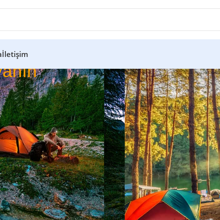
a
İletişim
anın