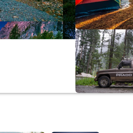
Büyük Yaz İn
0
00
0
Günler
Hr
M
Alışverişe Başla
ARAÇ AKSESUARL
SATIŞ VE MONTAJ
Keşfet