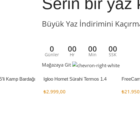
Serin bir yaz 
Büyük Yaz İndirimini Kaçırm
0
00
00
00
Günler
Hr
Min
SSK
Mağazaya Git
5’li Kamp Bardağı
Igloo Hornet Sürahi Termos 1.4
FreeCam
Litre
Çadır 8
₺
2.999,00
₺
21.950