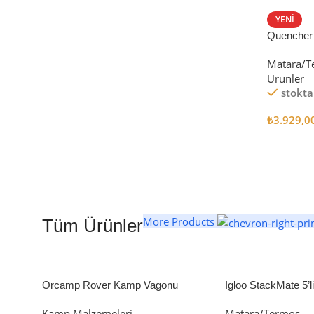
STANLEY TERMOS
YENI
Quencher
Satın Al
Tumbler Pi
Matara/T
Ürünler
stokta
₺
3.929,0
Seçenekl
More Products
Tüm Ürünler
Orcamp Rover Kamp Vagonu
Igloo StackMate 5’
Seti
Kamp Malzemeleri
Matara/Termos