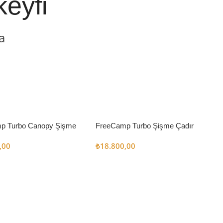
keyfi
a
p Turbo Canopy Şişme
FreeCamp Turbo Şişme Çadır
m2
6.3m2
,00
₺
18.800,00