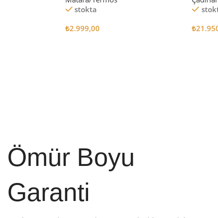
stokta
stok
₺
2.999,00
₺
21.95
Sepete Ekle
Sepete
Ömür Boyu
Garanti