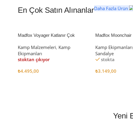
Daha Fazla Ürün
En Çok Satın Alınanlar
Madfox Voyager Katlanır Çok
Madfox Moonchair D
Amaçlı Yük Taşıma Arabası [Vagon]
Kamp Sandalyesi S
Kamp Malzemeleri
,
Kamp
Kamp Ekipmanları
BLACK
Ekipmanları
Sandalye
stoktan çıkıyor
stokta
₺
4.495,00
₺
3.149,00
Devamını Oku
Sepete Ekle
Yeni 
EN İYİ FİYATLA