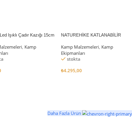
Led Işıklı Çadır Kazığı 15cm
NATUREHİKE KATLANABİLİR
SAKLAMA KUTUSU 52 LİTRE
alzemeleri
,
Kamp
Kamp Malzemeleri
,
Kamp
ları
Ekipmanları
ta
stokta
0
₺
4.295,00
 Ekle
Sepete Ekle
Daha Fazla Ürün