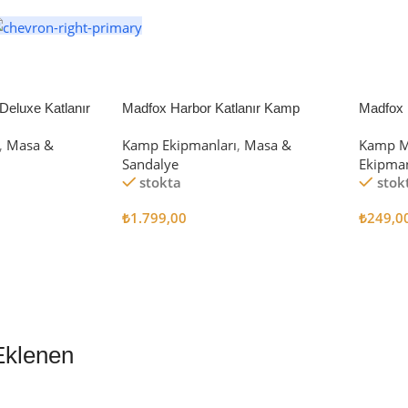
eluxe Katlanır
Madfox Harbor Katlanır Kamp
Madfox 
iyah/Gri
Sandalyesi MAVİ
4Pcs
,
Masa &
Kamp Ekipmanları
,
Masa &
Kamp M
Sandalye
Ekipman
stokta
stok
₺
1.799,00
₺
249,0
Sepete Ekle
Sepete
Eklenen