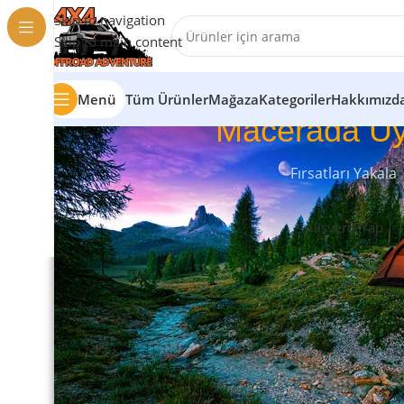
Skip to navigation
Skip to main content
Menü
Tüm Ürünler
Mağaza
Kategoriler
Hakkımızd
Macerada Uy
Fırsatları Yakala
Alışveriş Yap