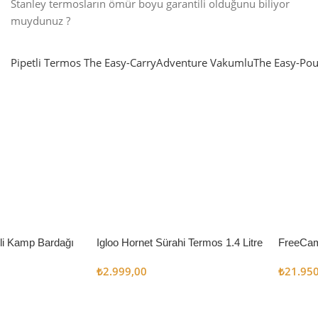
Stanley termosların ömür boyu garantili olduğunu biliyor
muydunuz ?
Pipetli Termos
The Easy-Carry
Adventure Vakumlu
The Easy-Pou
nlatma
SUP & KANO
ne Renk Kat
Sınır tanımayanlar için
t
Keşfet
’li Kamp Bardağı
Igloo Hornet Sürahi Termos 1.4 Litre
FreeCam
Çadır 8
₺
2.999,00
₺
21.95