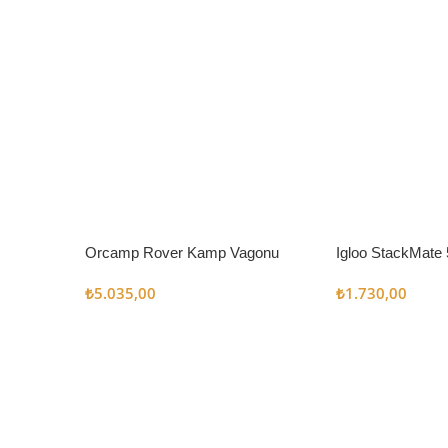
Orcamp Rover Kamp Vagonu
Igloo StackMate 
Seti
₺
5.035,00
₺
1.730,00