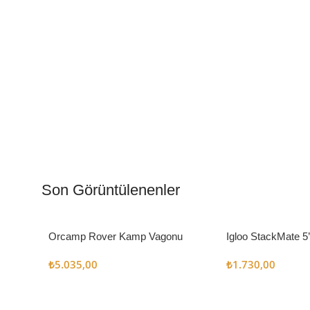
Kamp Muftağı
Aydı
Kampçı Şefler İçin
Gece
Son Görüntülenenler
Keşfet
Keşfe
Orcamp Rover Kamp Vagonu
Igloo StackMate 5
Seti
₺
5.035,00
₺
1.730,00