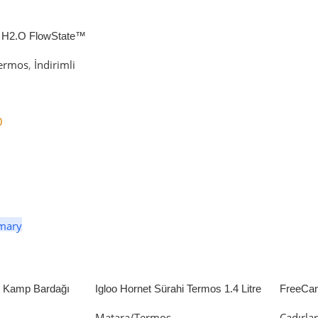
 H2.O FlowState™
petli Termos | 1.18L
ermos
,
İndirimli
0
er
li Kamp Bardağı
Igloo Hornet Sürahi Termos 1.4 Litre
FreeCa
Çadır 
Matara/Termos
Çadırla