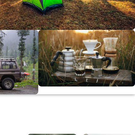
dirimi
0
00
in
SSK
KAHVE KEYFİ
Kahvemizi Denediniz mi ?
ARI
Keşfet