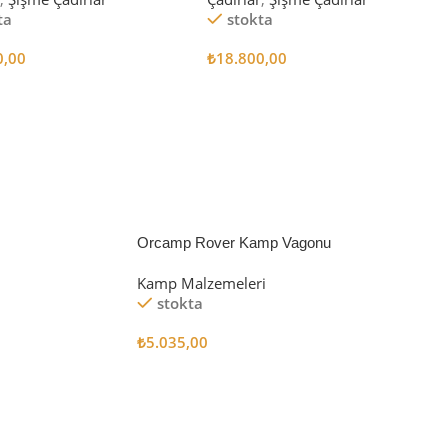
ta
stokta
0,00
₺
18.800,00
 Ekle
Sepete Ekle
Orcamp Rover Kamp Vagonu
Kamp Malzemeleri
stokta
₺
5.035,00
Sepete Ekle