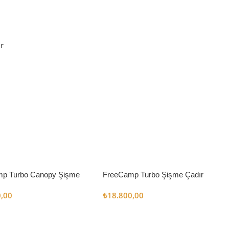
r
p Turbo Canopy Şişme
FreeCamp Turbo Şişme Çadır
m2
6.3m2
0,00
₺
18.800,00