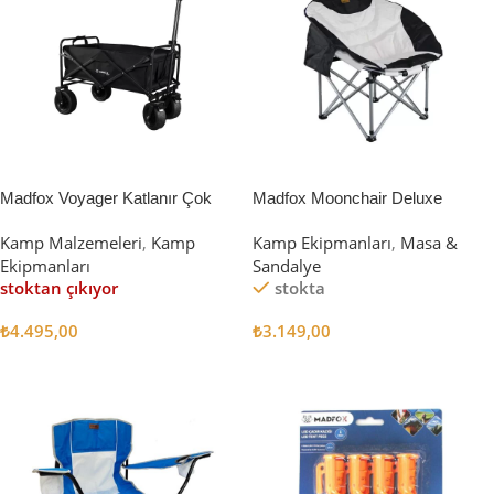
Madfox Voyager Katlanır Çok
Madfox Moonchair Deluxe
Amaçlı Yük Taşıma Arabası
Katlanır Kamp Sandalyesi
Kamp Malzemeleri
,
Kamp
Kamp Ekipmanları
,
Masa &
[Vagon] BLACK
Siyah/Gri
Ekipmanları
Sandalye
stoktan çıkıyor
stokta
₺
4.495,00
₺
3.149,00
Devamını Oku
Sepete Ekle