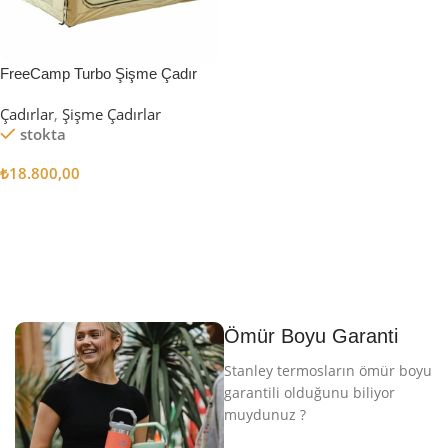
FreeCamp Turbo Şişme Çadır
6.3m2
Çadırlar
,
Şişme Çadırlar
stokta
₺
18.800,00
Sepete Ekle
Ömür Boyu Garanti
Stanley termosların ömür boyu
garantili olduğunu biliyor
muydunuz ?