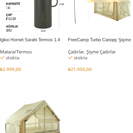
Igloo Hornet Sürahi Termos 1.4
FreeCamp Turbo Canopy Şişme
Litre
Çadır 8m2
Matara/Termos
Çadırlar
,
Şişme Çadırlar
stokta
stokta
₺
2.999,00
₺
21.950,00
Sepete Ekle
Sepete Ekle