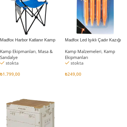
Madfox Harbor Katlanır Kamp
Madfox Led Işıklı Çadır Kazığı
Sandalyesi MAVİ
15cm 4Pcs
Kamp Ekipmanları
,
Masa &
Kamp Malzemeleri
,
Kamp
Sandalye
Ekipmanları
stokta
stokta
₺
1.799,00
₺
249,00
Sepete Ekle
Sepete Ekle