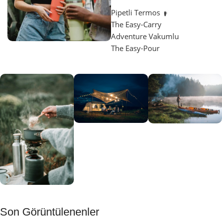
Pipetli Termos
The Easy-Carry
Adventure Vakumlu
The Easy-Pour
Aydınlatma
SUP &
KANO
Gecene Renk
Sınır
Kat
tanımayanlar
Keşfet
için
Kamp
Keşfet
Son Görüntülenenler
Muftağı