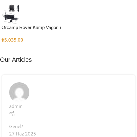
Kampçı
Şefler İçin
Keşfet
Orcamp Rover Kamp Vagonu
₺
5.035,00
Our Articles
admin
Genel
27 Haz 2025