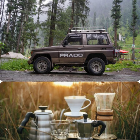
Büyük Yaz İndirimi
0
00
00
00
Günler
Hr
Min
SSK
Alışverişe Başla
ARAÇ AKSESUARLARI
SATIŞ VE MONTAJ
Keşfet