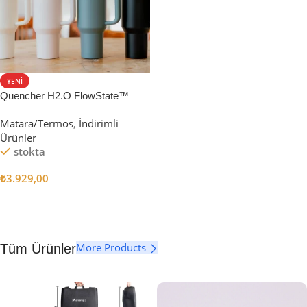
YENI
Quencher H2.O FlowState™
Tumbler Pipetli Termos | 1.18L
Matara/Termos
,
İndirimli
Ürünler
stokta
₺
3.929,00
Seçenekler
More Products
Tüm Ürünler