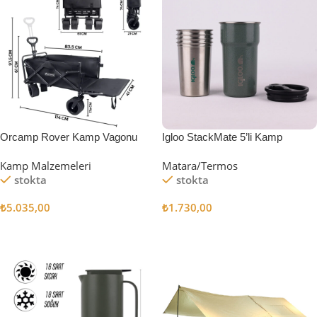
Orcamp Rover Kamp Vagonu
Igloo StackMate 5’li Kamp
Bardağı Seti
Kamp Malzemeleri
Matara/Termos
stokta
stokta
₺
5.035,00
₺
1.730,00
Sepete Ekle
Sepete Ekle