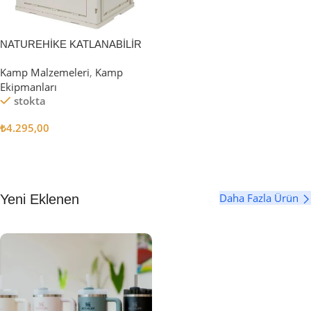
NATUREHİKE KATLANABİLİR
SAKLAMA KUTUSU 52 LİTRE
Kamp Malzemeleri
,
Kamp
Ekipmanları
stokta
₺
4.295,00
Sepete Ekle
Daha Fazla Ürün
Yeni Eklenen