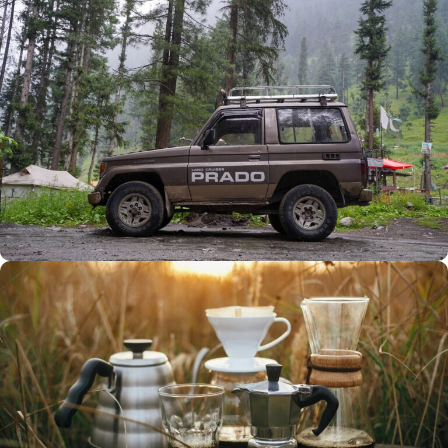
Büyük Yaz İndirimi
0
00
00
00
Günler
Hr
Min
SSK
Alışverişe Başla
ARAÇ AKSESUARLARI
SATIŞ VE MONTAJ
Keşfet