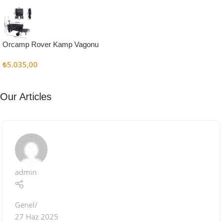
Kampçı
Şefler İçin
Keşfet
Orcamp Rover Kamp Vagonu
₺
5.035,00
Our Articles
admin
Genel
27 Haz 2025