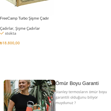
FreeCamp Turbo Şişme Çadır
6.3m2
Çadırlar
,
Şişme Çadırlar
stokta
₺
18.800,00
Sepete Ekle
Ömür Boyu Garanti
Stanley termosların ömür boyu
garantili olduğunu biliyor
muydunuz ?