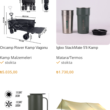
Orcamp Rover Kamp Vagonu
Igloo StackMate 5’li Kamp
Bardağı Seti
Kamp Malzemeleri
Matara/Termos
stokta
stokta
₺
5.035,00
₺
1.730,00
Sepete Ekle
Sepete Ekle