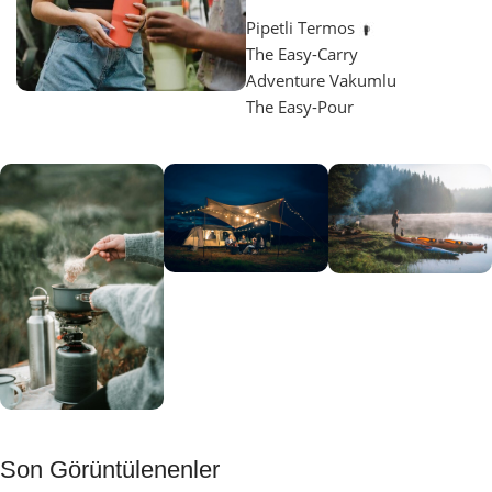
Pipetli Termos
The Easy-Carry
Adventure Vakumlu
The Easy-Pour
Aydınlatma
SUP &
KANO
Gecene Renk
Sınır
Kat
tanımayanlar
Keşfet
için
Kamp
Keşfet
Son Görüntülenenler
Muftağı