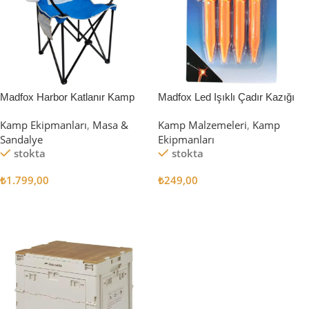
Madfox Harbor Katlanır Kamp
Madfox Led Işıklı Çadır Kazığı
Sandalyesi MAVİ
15cm 4Pcs
Kamp Ekipmanları
,
Masa &
Kamp Malzemeleri
,
Kamp
Sandalye
Ekipmanları
stokta
stokta
₺
1.799,00
₺
249,00
Sepete Ekle
Sepete Ekle