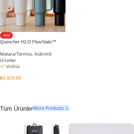
YENI
Quencher H2.O FlowState™
Tumbler Pipetli Termos | 1.18L
Matara/Termos
,
İndirimli
Ürünler
stokta
₺
3.929,00
Seçenekler
More Products
Tüm Ürünler