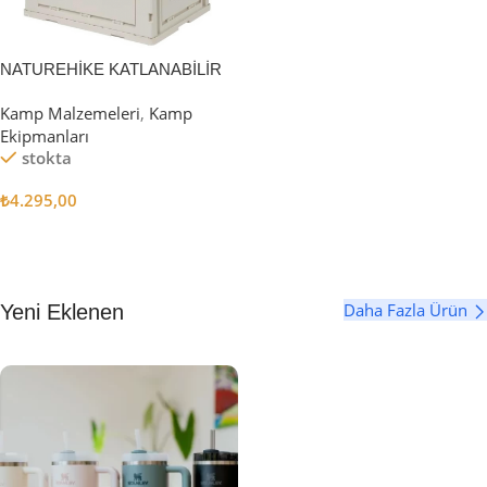
NATUREHİKE KATLANABİLİR
SAKLAMA KUTUSU 52 LİTRE
Kamp Malzemeleri
,
Kamp
Ekipmanları
stokta
₺
4.295,00
Sepete Ekle
Daha Fazla Ürün
Yeni Eklenen