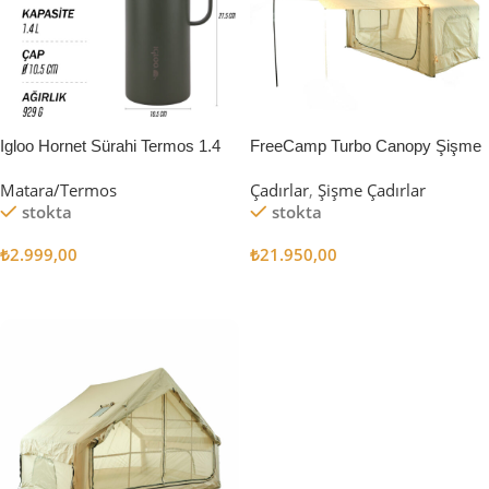
Igloo Hornet Sürahi Termos 1.4
FreeCamp Turbo Canopy Şişme
Litre
Çadır 8m2
Matara/Termos
Çadırlar
,
Şişme Çadırlar
stokta
stokta
₺
2.999,00
₺
21.950,00
Sepete Ekle
Sepete Ekle