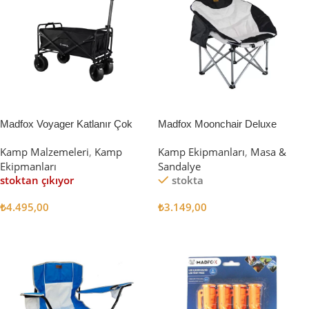
Madfox Voyager Katlanır Çok
Madfox Moonchair Deluxe
Amaçlı Yük Taşıma Arabası
Katlanır Kamp Sandalyesi
Kamp Malzemeleri
,
Kamp
Kamp Ekipmanları
,
Masa &
[Vagon] BLACK
Siyah/Gri
Ekipmanları
Sandalye
stoktan çıkıyor
stokta
₺
4.495,00
₺
3.149,00
Devamını Oku
Sepete Ekle