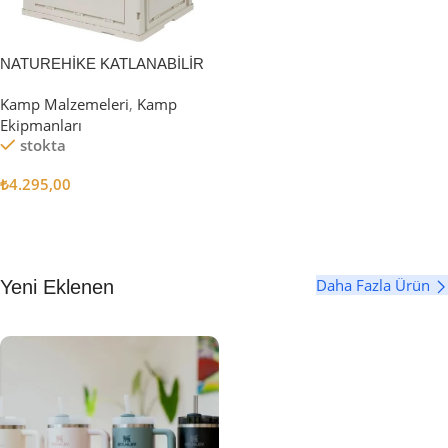
NATUREHİKE KATLANABİLİR
SAKLAMA KUTUSU 52 LİTRE
Kamp Malzemeleri
,
Kamp
Ekipmanları
stokta
₺
4.295,00
Sepete Ekle
Daha Fazla Ürün
Yeni Eklenen