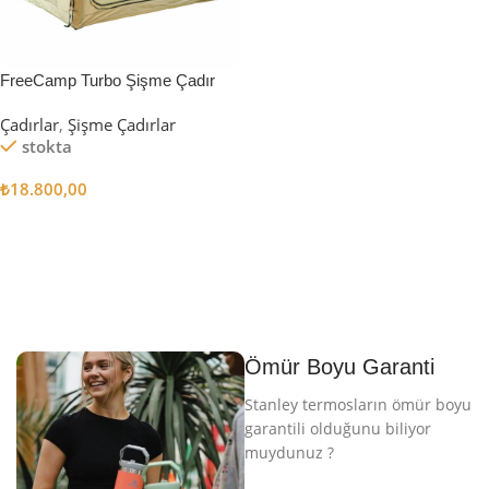
FreeCamp Turbo Şişme Çadır
6.3m2
Çadırlar
,
Şişme Çadırlar
stokta
₺
18.800,00
Sepete Ekle
Ömür Boyu Garanti
Stanley termosların ömür boyu
garantili olduğunu biliyor
muydunuz ?