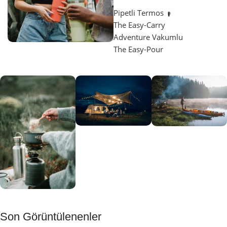
Pipetli Termos
The Easy-Carry
Adventure Vakumlu
The Easy-Pour
Aydınlatma
SUP &
KANO
Gecene Renk
Sınır
Kat
tanımayanlar
Keşfet
için
Kamp
Keşfet
Son Görüntülenenler
Muftağı