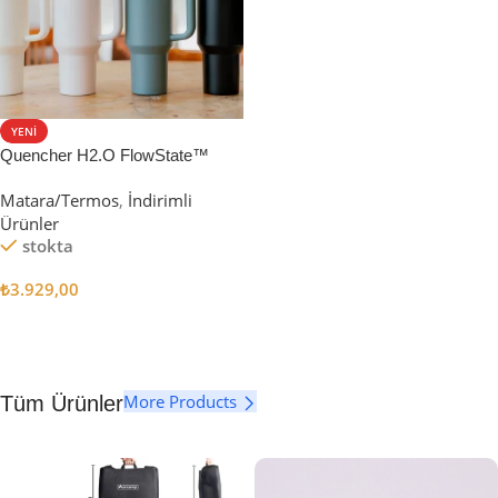
YENI
Quencher H2.O FlowState™
Tumbler Pipetli Termos | 1.18L
Matara/Termos
,
İndirimli
Ürünler
stokta
₺
3.929,00
Seçenekler
More Products
Tüm Ürünler