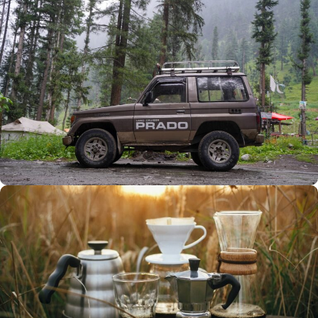
Büyük Yaz İndirimi
0
00
00
00
Günler
Hr
Min
SSK
Alışverişe Başla
ARAÇ AKSESUARLARI
SATIŞ VE MONTAJ
Keşfet