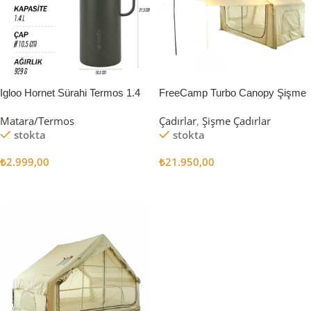
Igloo Hornet Sürahi Termos 1.4
FreeCamp Turbo Canopy Şişme
Litre
Çadır 8m2
Matara/Termos
Çadırlar
,
Şişme Çadırlar
stokta
stokta
₺
2.999,00
₺
21.950,00
Sepete Ekle
Sepete Ekle