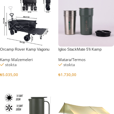
Orcamp Rover Kamp Vagonu
Igloo StackMate 5’li Kamp
Bardağı Seti
Kamp Malzemeleri
Matara/Termos
stokta
stokta
₺
5.035,00
₺
1.730,00
Sepete Ekle
Sepete Ekle