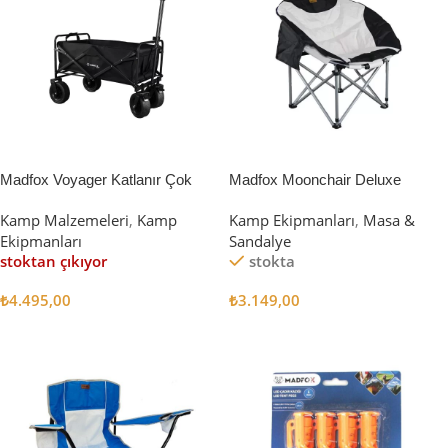
Madfox Voyager Katlanır Çok
Madfox Moonchair Deluxe
Amaçlı Yük Taşıma Arabası
Katlanır Kamp Sandalyesi
Kamp Malzemeleri
,
Kamp
Kamp Ekipmanları
,
Masa &
[Vagon] BLACK
Siyah/Gri
Ekipmanları
Sandalye
stoktan çıkıyor
stokta
₺
4.495,00
₺
3.149,00
Devamını Oku
Sepete Ekle