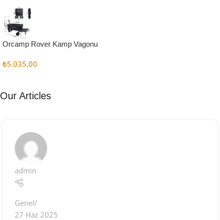
Kampçı
Şefler İçin
Keşfet
Orcamp Rover Kamp Vagonu
₺
5.035,00
Our Articles
admin
Genel
27 Haz 2025