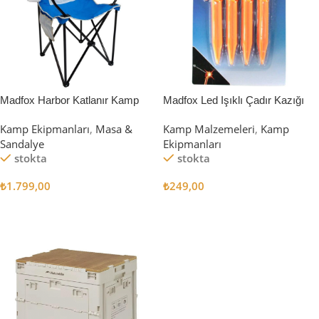
Madfox Harbor Katlanır Kamp
Madfox Led Işıklı Çadır Kazığı
Sandalyesi MAVİ
15cm 4Pcs
Kamp Ekipmanları
,
Masa &
Kamp Malzemeleri
,
Kamp
Sandalye
Ekipmanları
stokta
stokta
₺
1.799,00
₺
249,00
Sepete Ekle
Sepete Ekle