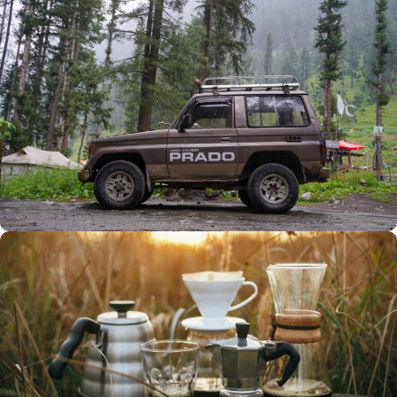
Büyük Yaz İndirimi
0
00
00
00
Günler
Hr
Min
SSK
Alışverişe Başla
ARAÇ AKSESUARLARI
SATIŞ VE MONTAJ
Keşfet