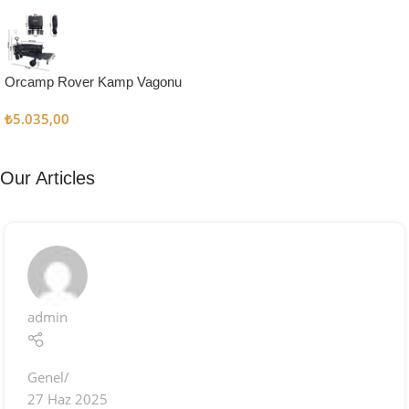
Kampçı
Şefler İçin
Keşfet
Orcamp Rover Kamp Vagonu
₺
5.035,00
Our Articles
admin
Genel
27 Haz 2025