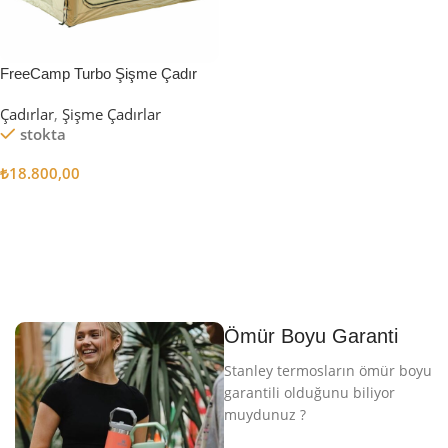
FreeCamp Turbo Şişme Çadır
6.3m2
Çadırlar
,
Şişme Çadırlar
stokta
₺
18.800,00
Sepete Ekle
Ömür Boyu Garanti
Stanley termosların ömür boyu
garantili olduğunu biliyor
muydunuz ?