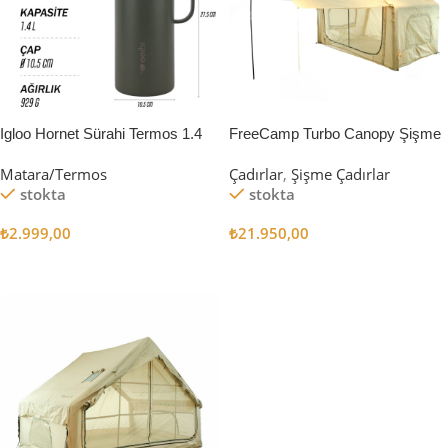
Igloo Hornet Sürahi Termos 1.4
FreeCamp Turbo Canopy Şişme
Litre
Çadır 8m2
Matara/Termos
Çadırlar
,
Şişme Çadırlar
stokta
stokta
₺
2.999,00
₺
21.950,00
Sepete Ekle
Sepete Ekle