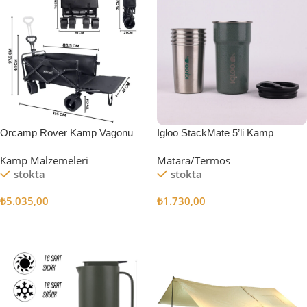
Orcamp Rover Kamp Vagonu
Igloo StackMate 5’li Kamp
Bardağı Seti
Kamp Malzemeleri
Matara/Termos
stokta
stokta
₺
5.035,00
₺
1.730,00
Sepete Ekle
Sepete Ekle