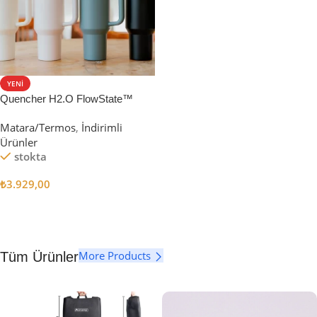
YENI
Quencher H2.O FlowState™
Tumbler Pipetli Termos | 1.18L
Matara/Termos
,
İndirimli
Ürünler
stokta
₺
3.929,00
Seçenekler
More Products
Tüm Ürünler