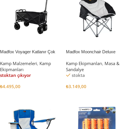
Madfox Voyager Katlanır Çok
Madfox Moonchair Deluxe
Amaçlı Yük Taşıma Arabası
Katlanır Kamp Sandalyesi
Kamp Malzemeleri
,
Kamp
Kamp Ekipmanları
,
Masa &
[Vagon] BLACK
Siyah/Gri
Ekipmanları
Sandalye
stoktan çıkıyor
stokta
₺
4.495,00
₺
3.149,00
Devamını Oku
Sepete Ekle