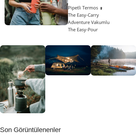
Pipetli Termos
The Easy-Carry
Adventure Vakumlu
The Easy-Pour
Aydınlatma
SUP &
KANO
Gecene Renk
Sınır
Kat
tanımayanlar
Keşfet
için
Kamp
Keşfet
Son Görüntülenenler
Muftağı