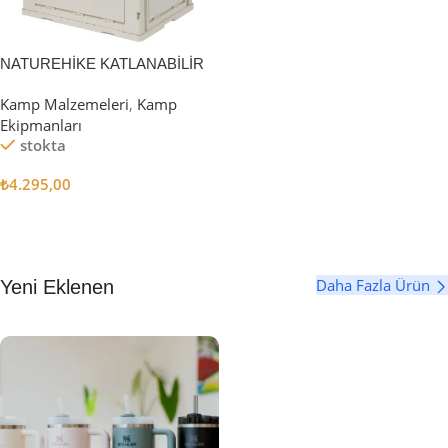
NATUREHİKE KATLANABİLİR
SAKLAMA KUTUSU 52 LİTRE
Kamp Malzemeleri
,
Kamp
Ekipmanları
stokta
₺
4.295,00
Sepete Ekle
Daha Fazla Ürün
Yeni Eklenen