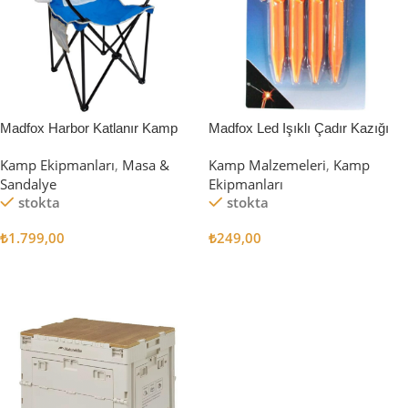
Madfox Harbor Katlanır Kamp
Madfox Led Işıklı Çadır Kazığı
Sandalyesi MAVİ
15cm 4Pcs
Kamp Ekipmanları
,
Masa &
Kamp Malzemeleri
,
Kamp
Sandalye
Ekipmanları
stokta
stokta
₺
1.799,00
₺
249,00
Sepete Ekle
Sepete Ekle