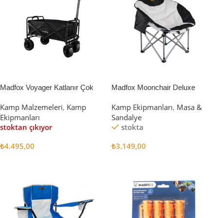
Madfox Voyager Katlanır Çok
Madfox Moonchair Deluxe
Amaçlı Yük Taşıma Arabası
Katlanır Kamp Sandalyesi
Kamp Malzemeleri
,
Kamp
Kamp Ekipmanları
,
Masa &
[Vagon] BLACK
Siyah/Gri
Ekipmanları
Sandalye
stoktan çıkıyor
stokta
₺
4.495,00
₺
3.149,00
Devamını Oku
Sepete Ekle