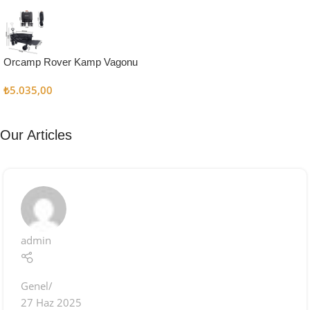
Kampçı
Şefler İçin
Keşfet
Orcamp Rover Kamp Vagonu
₺
5.035,00
Our Articles
admin
Genel
27 Haz 2025