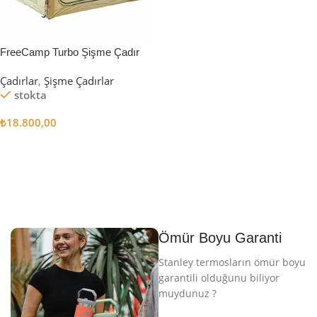
FreeCamp Turbo Şişme Çadır
6.3m2
Çadırlar
,
Şişme Çadırlar
stokta
₺
18.800,00
Sepete Ekle
Ömür Boyu Garanti
Stanley termosların ömür boyu
garantili olduğunu biliyor
muydunuz ?