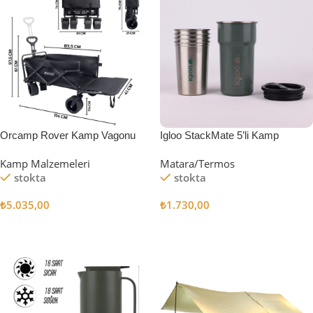
Orcamp Rover Kamp Vagonu
Igloo StackMate 5’li Kamp
Bardağı Seti
Kamp Malzemeleri
Matara/Termos
stokta
stokta
₺
5.035,00
₺
1.730,00
Sepete Ekle
Sepete Ekle