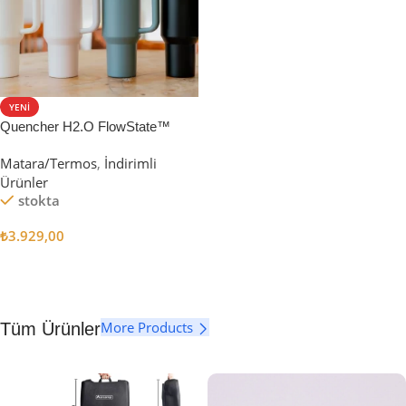
YENI
Quencher H2.O FlowState™
Tumbler Pipetli Termos | 1.18L
Matara/Termos
,
İndirimli
Ürünler
stokta
₺
3.929,00
Seçenekler
More Products
Tüm Ürünler