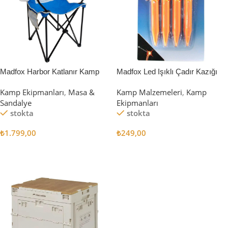
Madfox Harbor Katlanır Kamp
Madfox Led Işıklı Çadır Kazığı
Sandalyesi MAVİ
15cm 4Pcs
Kamp Ekipmanları
,
Masa &
Kamp Malzemeleri
,
Kamp
Sandalye
Ekipmanları
stokta
stokta
₺
1.799,00
₺
249,00
Sepete Ekle
Sepete Ekle