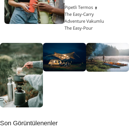
Pipetli Termos
The Easy-Carry
Adventure Vakumlu
The Easy-Pour
Aydınlatma
SUP &
KANO
Gecene Renk
Sınır
Kat
tanımayanlar
Keşfet
için
Kamp
Keşfet
Son Görüntülenenler
Muftağı