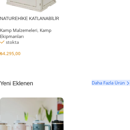
NATUREHİKE KATLANABİLİR
SAKLAMA KUTUSU 52 LİTRE
Kamp Malzemeleri
,
Kamp
Ekipmanları
stokta
₺
4.295,00
Sepete Ekle
Daha Fazla Ürün
Yeni Eklenen