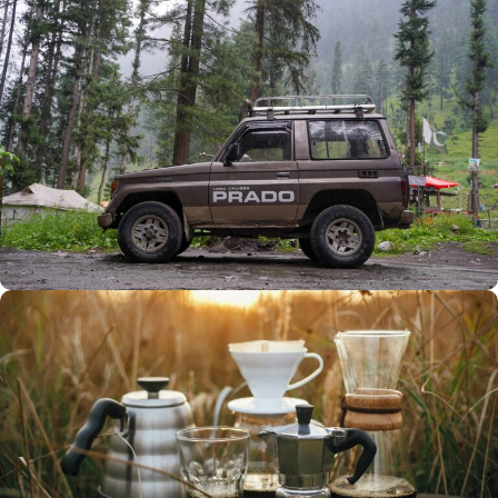
Büyük Yaz İndirimi
0
00
00
00
Günler
Hr
Min
SSK
Alışverişe Başla
ARAÇ AKSESUARLARI
SATIŞ VE MONTAJ
Keşfet