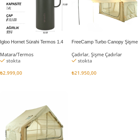
Igloo Hornet Sürahi Termos 1.4
FreeCamp Turbo Canopy Şişme
Litre
Çadır 8m2
Matara/Termos
Çadırlar
,
Şişme Çadırlar
stokta
stokta
₺
2.999,00
₺
21.950,00
Sepete Ekle
Sepete Ekle