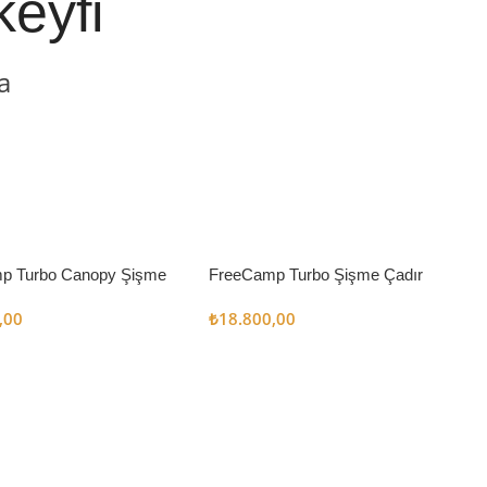
keyfi
a
p Turbo Canopy Şişme
FreeCamp Turbo Şişme Çadır
m2
6.3m2
,00
₺
18.800,00