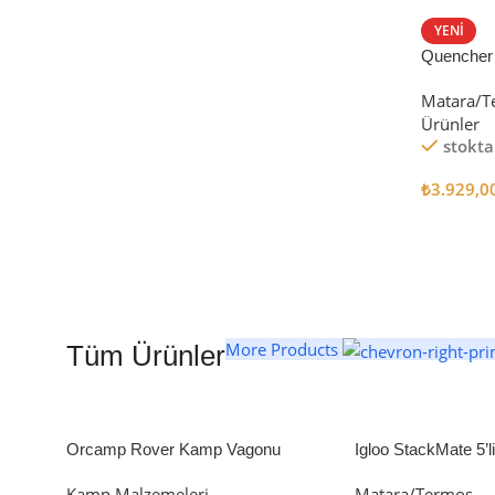
STANLEY TERMOS
YENI
Quencher
Satın Al
Tumbler Pi
Matara/T
Ürünler
stokta
₺
3.929,0
Seçenekl
More Products
Tüm Ürünler
Orcamp Rover Kamp Vagonu
Igloo StackMate 5’
Seti
Kamp Malzemeleri
Matara/Termos