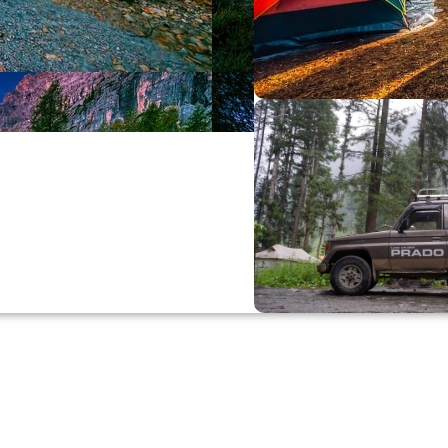
Büyük Yaz İn
0
00
0
Günler
Hr
M
Alışverişe Başla
ARAÇ AKSESUARL
SATIŞ VE MONTAJ
Keşfet