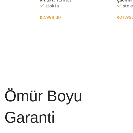
stokta
stok
₺
2.999,00
₺
21.95
Sepete Ekle
Sepete
Ömür Boyu
Garanti