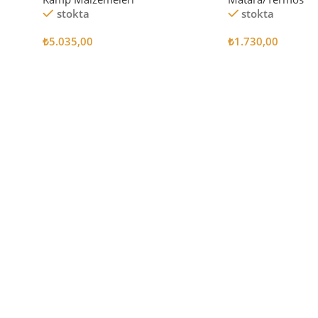
stokta
stokta
₺
5.035,00
₺
1.730,00
Sepete Ekle
Sepete Ekle