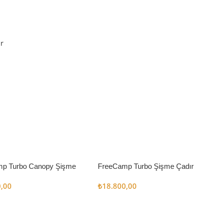
r
p Turbo Canopy Şişme
FreeCamp Turbo Şişme Çadır
m2
6.3m2
0,00
₺
18.800,00