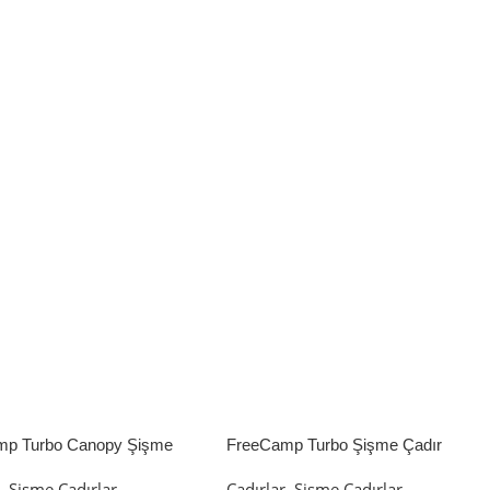
mp Turbo Canopy Şişme
FreeCamp Turbo Şişme Çadır
8m2
6.3m2
r
,
Şişme Çadırlar
Çadırlar
,
Şişme Çadırlar