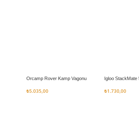
Orcamp Rover Kamp Vagonu
Igloo StackMate 
Seti
₺
5.035,00
₺
1.730,00