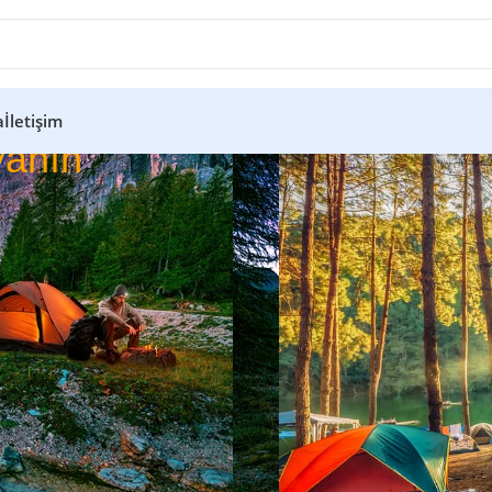
a
İletişim
anın