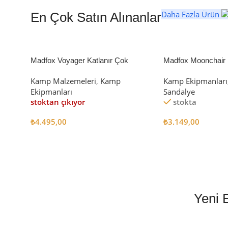
Daha Fazla Ürün
En Çok Satın Alınanlar
Madfox Voyager Katlanır Çok
Madfox Moonchair D
Amaçlı Yük Taşıma Arabası [Vagon]
Kamp Sandalyesi S
Kamp Malzemeleri
,
Kamp
Kamp Ekipmanları
BLACK
Ekipmanları
Sandalye
stoktan çıkıyor
stokta
₺
4.495,00
₺
3.149,00
Devamını Oku
Sepete Ekle
Yeni 
EN İYİ FİYATLA