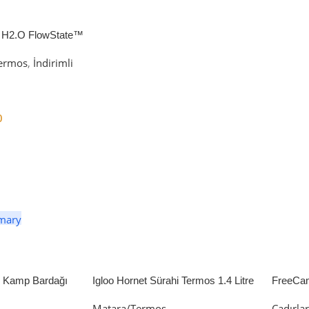
 H2.O FlowState™
petli Termos | 1.18L
ermos
,
İndirimli
0
er
li Kamp Bardağı
Igloo Hornet Sürahi Termos 1.4 Litre
FreeCa
Çadır 
Matara/Termos
Çadırla