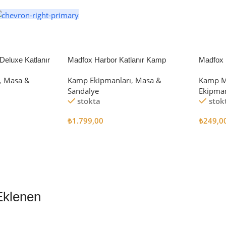
eluxe Katlanır
Madfox Harbor Katlanır Kamp
Madfox 
iyah/Gri
Sandalyesi MAVİ
4Pcs
,
Masa &
Kamp Ekipmanları
,
Masa &
Kamp M
Sandalye
Ekipman
stokta
stok
₺
1.799,00
₺
249,0
Sepete Ekle
Sepete
Eklenen