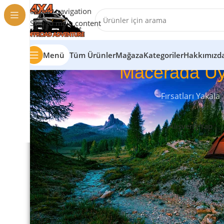
Skip to navigation
Skip to main content
Menü
Tüm Ürünler
Mağaza
Kategoriler
Hakkımızd
Macerada Uy
Fırsatları Yakala
Alışveriş Yap