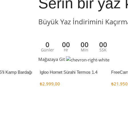
Serin bir yaz 
Büyük Yaz İndirimini Kaçırm
0
00
00
00
Günler
Hr
Min
SSK
Mağazaya Git
5’li Kamp Bardağı
Igloo Hornet Sürahi Termos 1.4
FreeCam
Litre
Çadır 8
₺
2.999,00
₺
21.950