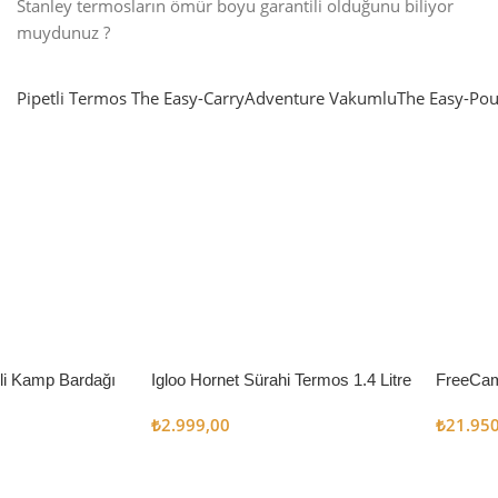
Stanley termosların ömür boyu garantili olduğunu biliyor
muydunuz ?
Pipetli Termos
The Easy-Carry
Adventure Vakumlu
The Easy-Pou
nlatma
SUP & KANO
ne Renk Kat
Sınır tanımayanlar için
t
Keşfet
’li Kamp Bardağı
Igloo Hornet Sürahi Termos 1.4 Litre
FreeCam
Çadır 8
₺
2.999,00
₺
21.95