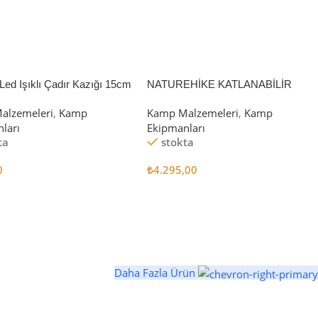
Led Işıklı Çadır Kazığı 15cm
NATUREHİKE KATLANABİLİR
SAKLAMA KUTUSU 52 LİTRE
alzemeleri
,
Kamp
Kamp Malzemeleri
,
Kamp
ları
Ekipmanları
ta
stokta
0
₺
4.295,00
 Ekle
Sepete Ekle
Daha Fazla Ürün