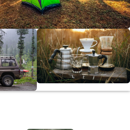
dirimi
0
00
in
SSK
KAHVE KEYFİ
Kahvemizi Denediniz mi ?
ARI
Keşfet