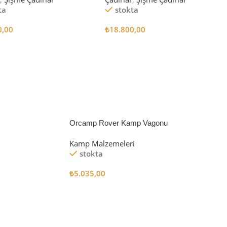
ta
stokta
0,00
₺
18.800,00
 Ekle
Sepete Ekle
Orcamp Rover Kamp Vagonu
Kamp Malzemeleri
stokta
₺
5.035,00
Sepete Ekle