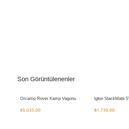
Kamp Muftağı
Aydı
Kampçı Şefler İçin
Gece
Son Görüntülenenler
Keşfet
Keşfe
Orcamp Rover Kamp Vagonu
Igloo StackMate 5
Seti
₺
5.035,00
₺
1.730,00