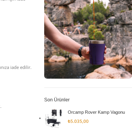
nıza iade edilir.
Keşfet
Kahve Keyfi
Son Ürünler
.
Mağaza
Orcamp Rover Kamp Vagonu
₺
5.035,00