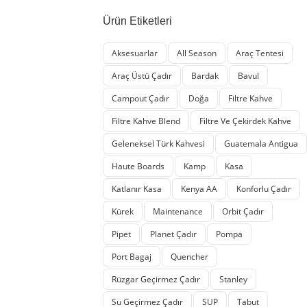
Ürün Etiketleri
Aksesuarlar
All Season
Araç Tentesi
Araç Üstü Çadır
Bardak
Bavul
Campout Çadır
Doğa
Filtre Kahve
Filtre Kahve Blend
Filtre Ve Çekirdek Kahve
Geleneksel Türk Kahvesi
Guatemala Antigua
Haute Boards
Kamp
Kasa
Katlanır Kasa
Kenya AA
Konforlu Çadır
Kürek
Maintenance
Orbit Çadır
Pipet
Planet Çadır
Pompa
Port Bagaj
Quencher
Rüzgar Geçirmez Çadır
Stanley
Su Geçirmez Çadır
SUP
Tabut