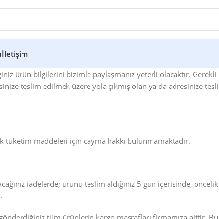
a
İletişim
iz ürün bilgilerini bizimle paylaşmanız yeterli olacaktır. Gerekli 
resinize teslim edilmek üzere yola çıkmış olan ya da adresinize tes
lük tüketim maddeleri için cayma hakkı bulunmamaktadır.
ınız iadelerde; ürünü teslim aldığınız 5 gün içerisinde, öncelikl
.
nderdiğiniz tüm ürünlerin kargo masrafları firmamıza aittir. Bu