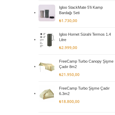
Igloo StackMate 5’li Kamp
Bardağı Seti
₺
1.730,00
Igloo Hornet Sürahi Termos 1.4
Litre
₺
2.999,00
FreeCamp Turbo Canopy Şişme
Çadır 8m2
₺
21.950,00
FreeCamp Turbo Şişme Çadır
6.3m2
₺
18.800,00