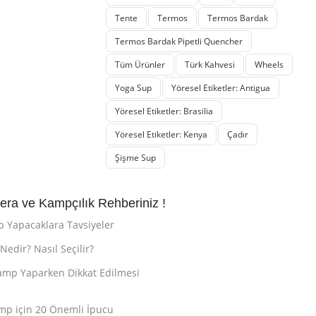
Tente
Termos
Termos Bardak
Termos Bardak Pipetli Quencher
Tüm Ürünler
Türk Kahvesi
Wheels
Yoga Sup
Yöresel Etiketler: Antigua
Yöresel Etiketler: Brasilia
Yöresel Etiketler: Kenya
Çadır
Şişme Sup
ra ve Kampçılık Rehberiniz !
p Yapacaklara Tavsiyeler
edir? Nasıl Seçilir?
mp Yaparken Dikkat Edilmesi
mp için 20 Önemli İpucu