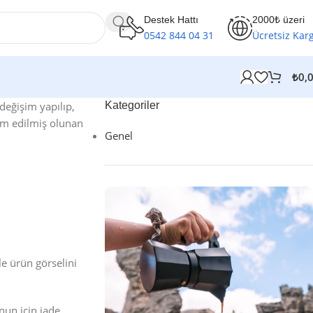
Destek Hattı
2000₺ üzeri
0542 844 04 31
Ücretsiz Kar
₺
0,
değişim yapılıp,
Kategoriler
lim edilmiş olunan
Genel
e ürün görselini
nun için iade