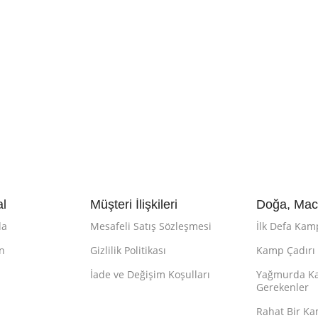
l
Müşteri İlişkileri
Doğa, Mace
da
Mesafeli Satış Sözleşmesi
İlk Defa Kam
ın
Gizlilik Politikası
Kamp Çadırı N
İade ve Değişim Koşulları
Yağmurda Ka
Gerekenler
Rahat Bir Ka