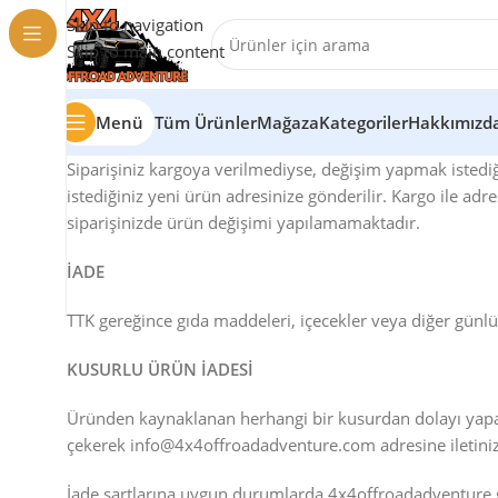
Skip to navigation
Skip to main content
Menü
Tüm Ürünler
Mağaza
Kategoriler
Hakkımızd
Siparişiniz kargoya verilmediyse, değişim yapmak istediğin
istediğiniz yeni ürün adresinize gönderilir. Kargo ile ad
siparişinizde ürün değişimi yapılamamaktadır.
İADE
TTK gereğince gıda maddeleri, içecekler veya diğer gün
KUSURLU ÜRÜN İADESİ
Üründen kaynaklanan herhangi bir kusurdan dolayı yapacağ
çekerek info@4x4offroadadventure.com adresine iletiniz
İade şartlarına uygun durumlarda 4x4offroadadventure gö