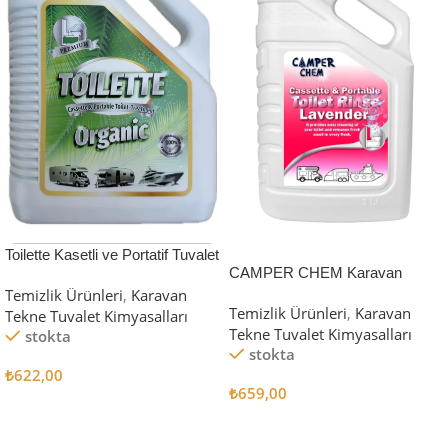
Toilette Kasetli ve Portatif Tuvalet
CAMPER CHEM Karavan
Atık Parçalayıcı Koku Giderici
Temizlik Ürünleri
,
Karavan
Tekne Tuvalet Kimyasalı- Toilet
Karavan Kimyasalı 3000 ml
Temizlik Ürünleri
,
Karavan
Tekne Tuvalet Kimyasalları
Rinse Lavender Sifon Kimyasalı
Tekne Tuvalet Kimyasalları
stokta
stokta
₺
622,00
₺
659,00
Sepete Ekle
Sepete Ekle