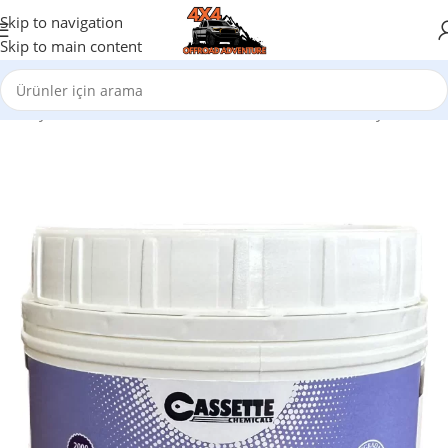
Skip to navigation
Skip to main content
na Sayfa
/
Temizlik Ürünleri
/
Karavan Tekne Tuvalet Kimyasalları