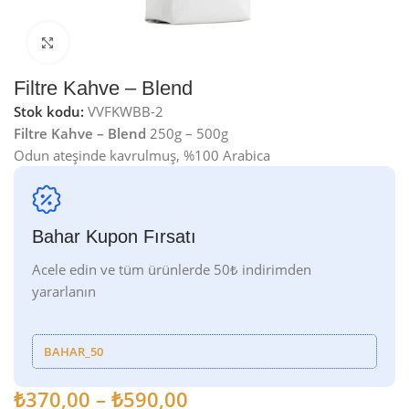
Genişletmek için tıklayın
Filtre Kahve – Blend
Stok kodu:
VVFKWBB-2
Filtre Kahve – Blend
250g – 500g
Odun ateşinde kavrulmuş, %100 Arabica
Bahar Kupon Fırsatı
Acele edin ve tüm ürünlerde 50₺ indirimden
yararlanın
BAHAR_50
₺
370,00
–
₺
590,00