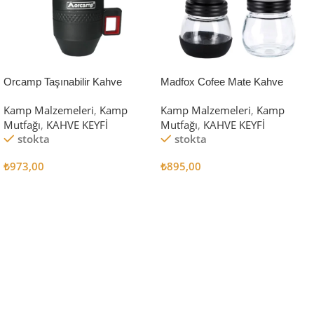
Orcamp Taşınabilir Kahve
Madfox Cofee Mate Kahve
Makinesi
Değirmeni (Kahve Öğütücü)
Kamp Malzemeleri
,
Kamp
Kamp Malzemeleri
,
Kamp
Mutfağı
,
KAHVE KEYFİ
Mutfağı
,
KAHVE KEYFİ
stokta
stokta
₺
973,00
₺
895,00
Sepete Ekle
Sepete Ekle