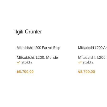
İlgili Ürünler
Mitsubishi L200 Far ve Stop
Mitsubishi L200 A
Çerçevesi
Kaplaması
Mitsubishi
,
L200
,
Monde
Mitsubishi
,
L200
,
stokta
stokta
₺
8.700,00
₺
8.700,00
Sepete Ekle
Sepete Ekle