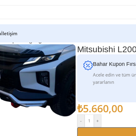
a
İletişim
Ön Kaput Rüzgarlığı
Mitsubishi L20
Bahar Kupon Fırs
Acele edin ve tüm ü
yararlanın
₺
5.660,00
-
+