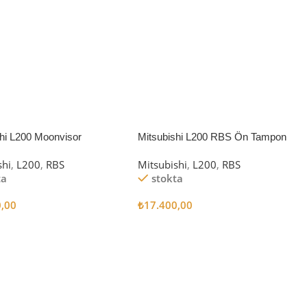
shi L200 Moonvisor
Mitsubishi L200 RBS Ön Tampon
shi
,
L200
,
RBS
Mitsubishi
,
L200
,
RBS
ta
stokta
0,00
₺
17.400,00
 Ekle
Sepete Ekle