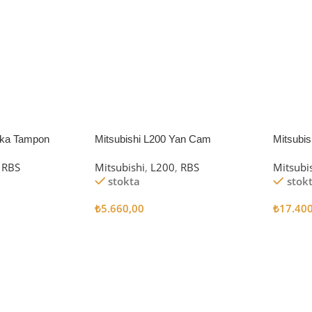
rka Tampon
Mitsubishi L200 Yan Cam
Mitsubi
Rüzgarlığı
RBS
Mitsubishi
,
L200
,
RBS
Mitsubi
stokta
stok
₺
5.660,00
₺
17.40
Sepete Ekle
Sepete