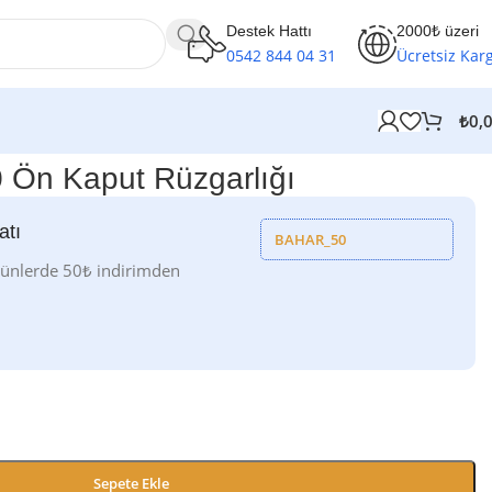
Destek Hattı
2000₺ üzeri
0542 844 04 31
Ücretsiz Kar
₺
0,
0 Ön Kaput Rüzgarlığı
atı
BAHAR_50
rünlerde 50₺ indirimden
Sepete Ekle