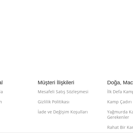
l
Müşteri İlişkileri
Doğa, Mace
da
Mesafeli Satış Sözleşmesi
İlk Defa Kam
ın
Gizlilik Politikası
Kamp Çadırı N
İade ve Değişim Koşulları
Yağmurda Ka
Gerekenler
Rahat Bir Ka