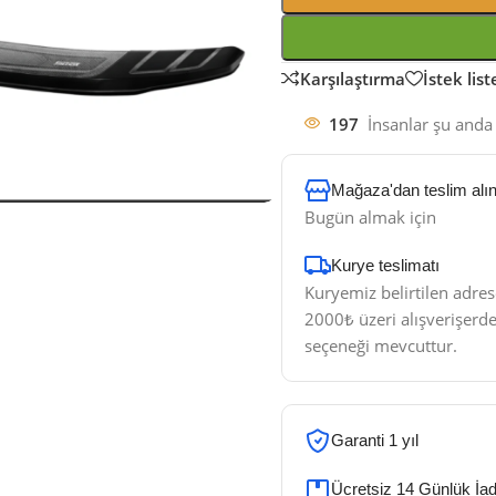
Karşılaştırma
İstek lis
197
İnsanlar şu anda 
Mağaza'dan teslim alı
Bugün almak için
Kurye teslimatı​
Kuryemiz belirtilen adres
2000₺ üzeri alışverişerde
seçeneği mevcuttur.
Garanti 1 yıl
Ücretsiz 14 Günlük İa