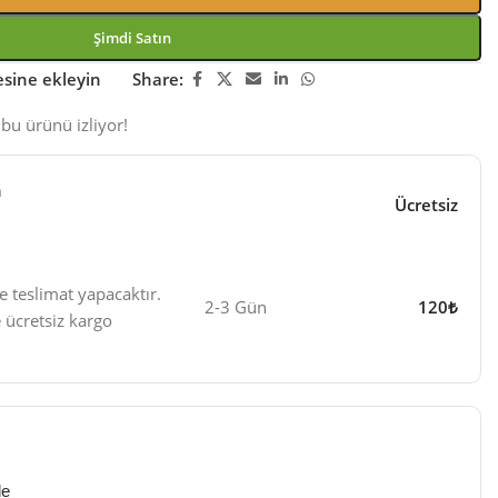
Şimdi Satın
tesine ekleyin
Share:
bu ürünü izliyor!
n
Ücretsiz
e teslimat yapacaktır.
2-3 Gün
120₺
 ücretsiz kargo
de