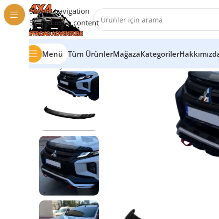
Skip to navigation
Skip to main content
Menü
Tüm Ürünler
Mağaza
Kategoriler
Hakkımızd
Ana Sayfa
/
Oto Aksesuar
/
Mitsubishi
/
Mitsubishi L200 