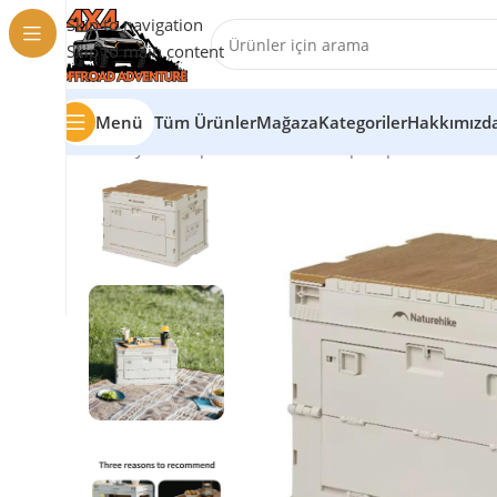
Skip to navigation
Skip to main content
Menü
Tüm Ürünler
Mağaza
Kategoriler
Hakkımızd
Ana Sayfa
/
Kamp Malzemeleri
/
Kamp Ekipmanları
/
NAT