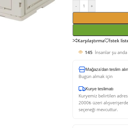
-
+
Karşılaştırma
İstek lis
145
İnsanlar şu anda 
Mağaza'dan teslim alı
Bugün almak için
Kurye teslimatı​
Kuryemiz belirtilen adres
2000₺ üzeri alışverişerde
seçeneği mevcuttur.