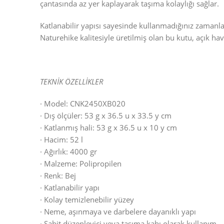
çantasında az yer kaplayarak taşıma kolaylığı sağlar.
Katlanabilir yapısı sayesinde kullanmadığınız zamanlar
Naturehike kalitesiyle üretilmiş olan bu kutu, açık ha
TEKNİK ÖZELLİKLER
· Model: CNK2450XB020
· Dış ölçüler: 53 g x 36.5 u x 33.5 y cm
· Katlanmış hali: 53 g x 36.5 u x 10 y cm
· Hacim: 52 l
· Ağırlık: 4000 gr
· Malzeme: Polipropilen
· Renk: Bej
· Katlanabilir yapı
· Kolay temizlenebilir yüzey
· Neme, aşınmaya ve darbelere dayanıklı yapı
· Sabit düzenleyici veya taşıma kabı olarak kullanım