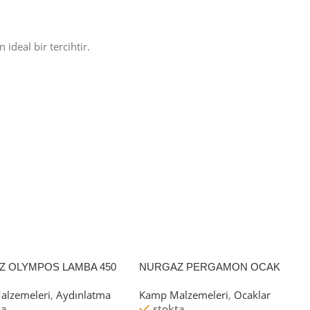
deal bir tercihtir.
Z OLYMPOS LAMBA 450
NURGAZ PERGAMON OCAK
RTUŞLU
alzemeleri
,
Aydınlatma
Kamp Malzemeleri
,
Ocaklar
ta
stokta