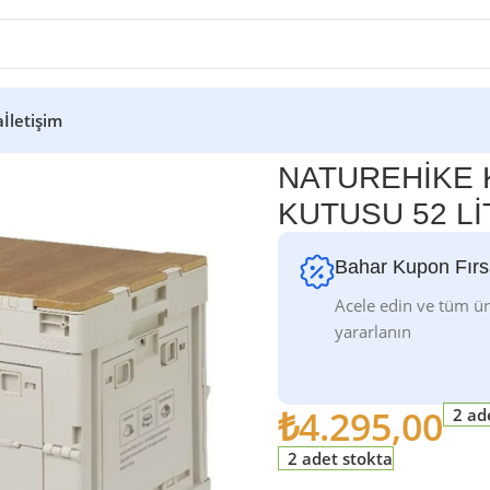
a
İletişim
UREHİKE KATLANABİLİR SAKLAMA KUTUSU 52 LİTRE
NATUREHİKE 
KUTUSU 52 L
Bahar Kupon Fırs
Acele edin ve tüm ü
yararlanın
₺
4.295,00
2 ad
2 adet stokta