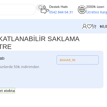
Destek Hattı
2000₺ üzeri
0542 844 04 31
Ücretsiz Kar
₺
0,
KATLANABİLİR SAKLAMA
İTRE
atı
BAHAR_50
rünlerde 50₺ indirimden
et stokta