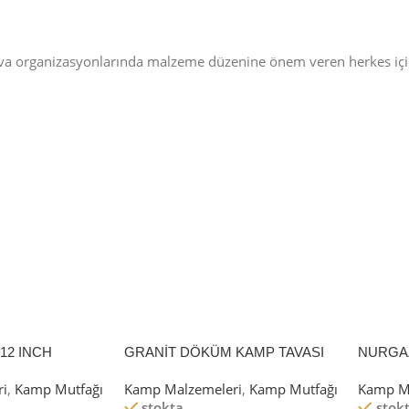
va organizasyonlarında malzeme düzenine önem veren herkes için i
12 INCH
GRANİT DÖKÜM KAMP TAVASI
NURGA
28 CM
GR KA
i
,
Kamp Mutfağı
Kamp Malzemeleri
,
Kamp Mutfağı
Kamp M
stokta
stok