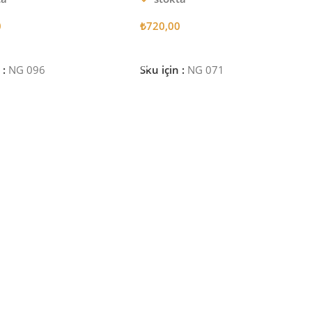
0
₺
720,00
 Ekle
Sepete Ekle
 :
NG 096
Sku için :
NG 071