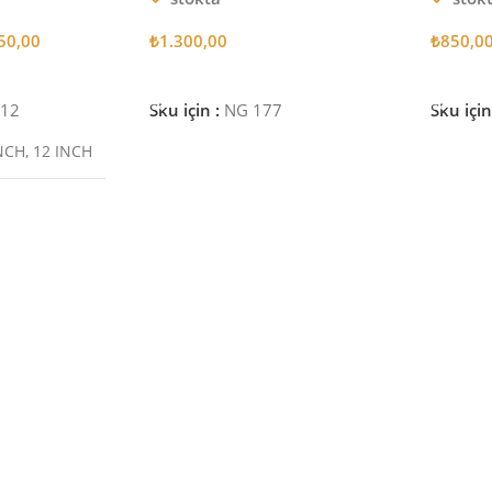
50,00
₺
1.300,00
₺
850,0
Sepete Ekle
Sepete
E12
Sku için :
NG 177
Sku için
NCH
,
12 INCH