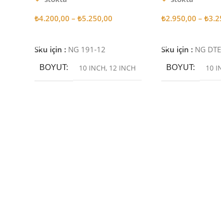
₺
4.200,00
–
₺
5.250,00
₺
2.950,00
–
₺
3.2
Seçenekler
Seçenekler
Sku için :
NG 191-12
Sku için :
NG DT
BOYUT
10 INCH
,
12 INCH
BOYUT
10 I