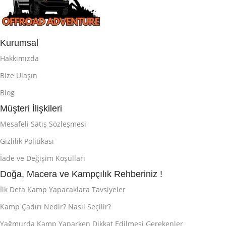
Kurumsal
Hakkımızda
Bize Ulaşın
Blog
Müşteri İlişkileri
Mesafeli Satış Sözleşmesi
Gizlilik Politikası
İade ve Değişim Koşulları
Doğa, Macera ve Kampçılık Rehberiniz !
İlk Defa Kamp Yapacaklara Tavsiyeler
Kamp Çadırı Nedir? Nasıl Seçilir?
Yağmurda Kamp Yaparken Dikkat Edilmesi Gerekenler