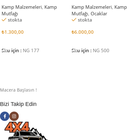
TAVASI 28 CM
VE PİŞİRME SETİ
Kamp Malzemeleri
,
Kamp
Kamp Malzemeleri
,
Kamp
Mutfağı
Mutfağı
,
Ocaklar
stokta
stokta
₺
1.300,00
₺
6.000,00
Sepete Ekle
Sepete Ekle
Sku için :
NG 177
Sku için :
NG 500
Macera Başlasın !
Bizi Takip Edin