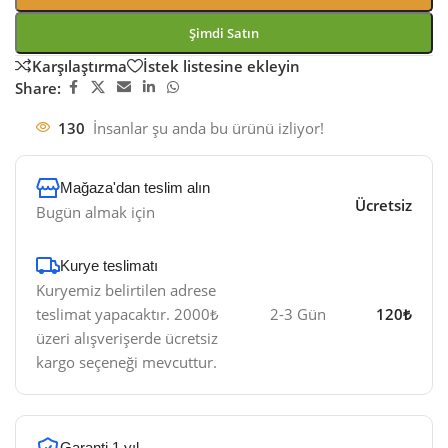
Şimdi Satın
Karşılaştırma
İstek listesine ekleyin
Share:
130
İnsanlar şu anda bu ürünü izliyor!
Mağaza'dan teslim alın
Ücretsiz
Bugün almak için
Kurye teslimatı​
Kuryemiz belirtilen adrese
teslimat yapacaktır. 2000₺
2-3 Gün
120₺
üzeri alışverişerde ücretsiz
kargo seçeneği mevcuttur.
Garanti 1 yıl