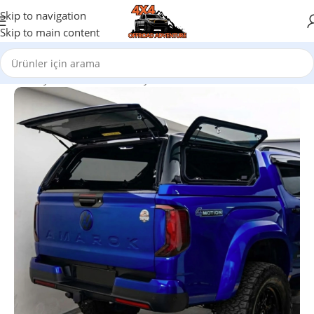
Skip to navigation
Skip to main content
Ana Sayfa
/
Oto Aksesuar
/
Toyota