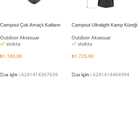
Campout Çok Amaçlı Katlanır
Campout Ultralight Kamp Küreği
Kürek
Outdoor Aksesuar
Outdoor Aksesuar
stokta
stokta
₺
1.100,00
₺
1.725,00
Sepete Ekle
Sepete Ekle
Sku için :
6241414367639
Sku için :
6241414464994